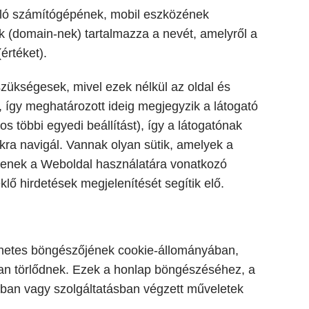
ználó számítógépének, mobil eszközének
k (domain-nek) tartalmazza a nevét, amelyről a
értéket).
szükségesek, mivel ezek nélkül az oldal és
 így meghatározott ideig megjegyzik a látogató
s többi egyedi beállítást), így a látogatónak
kra navigál. Vannak olyan sütik, amelyek a
zítenek a Weboldal használatára vonatkozó
eklő hirdetések megjelenítését segítik elő.
ternetes böngészőjének cookie-állományában,
n törlődnek. Ezek a honlap böngészéséhez, a
ióban vagy szolgáltatásban végzett műveletek