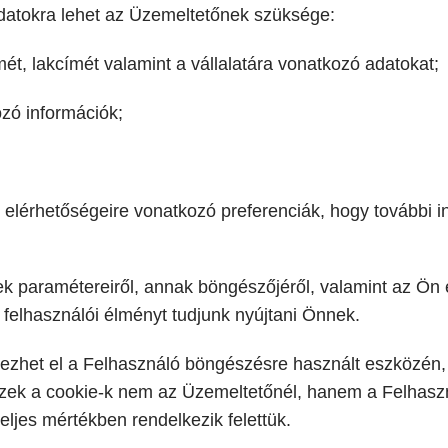
adatokra lehet az Üzemeltetőnek szüksége:
mét, lakcímét valamint a vállalatára vonatkozó adatokat;
zó információk;
 elérhetőségeire vonatkozó preferenciák, hogy további i
paramétereiről, annak böngészőjéről, valamint az Ön ese
b felhasználói élményt tudjunk nyújtani Önnek.
lyezhet el a Felhasználó böngészésre használt eszközén
 ezek a cookie-k nem az Üzemeltetőnél, hanem a Felhasz
teljes mértékben rendelkezik felettük.