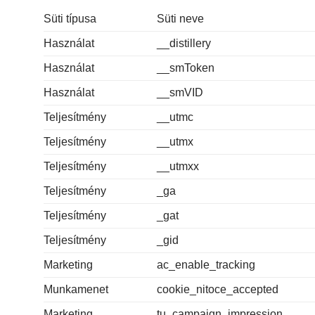
Süti típusa
Süti neve
Használat
__distillery
Használat
__smToken
Használat
__smVID
Teljesítmény
__utmc
Teljesítmény
__utmx
Teljesítmény
__utmxx
Teljesítmény
_ga
Teljesítmény
_gat
Teljesítmény
_gid
Marketing
ac_enable_tracking
Munkamenet
cookie_nitoce_accepted
Marketing
tu_campaign_impression_