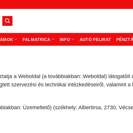
ZÁMOK
FALMATRICA
INFO
AUTÓ FELIRAT
PÉNZT
ztatja a Weboldal (a továbbiakban: Weboldal) látogatóit
tt szervezési és technikai intézkedéseiről, valamint a l
ábbiakban: Üzemeltető) (székhely: Albertirsa, 2730, Vécse