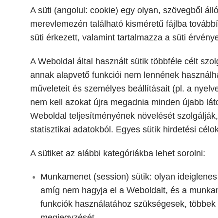
A süti (angolul: cookie) egy olyan, szövegből á
merevlemezén található kisméretű fájlba továbbí
süti érkezett, valamint tartalmazza a süti érvény
A Weboldal által használt sütik többféle célt sz
annak alapvető funkciói nem lennének használha
műveleteit és személyes beállításait (pl. a nyelv
nem kell azokat újra megadnia minden újabb láto
Weboldal teljesítményének növelését szolgálják,
statisztikai adatokból. Egyes sütik hirdetési cél
A sütiket az alábbi kategóriákba lehet sorolni:
Munkamenet (session) sütik: olyan ideiglenes
amíg nem hagyja el a Weboldalt, és a munka
funkciók használatához szükségesek, többek kö
megjegyzését.