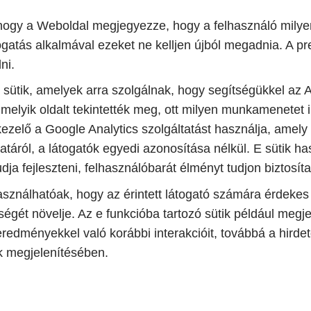
 hogy a Weboldal megjegyezze, hogy a felhasználó milye
gatás alkalmával ezeket ne kelljen újból megadnia. A pre
ni.
yan sütik, amelyek arra szolgálnak, hogy segítségükkel az
melyik oldalt tekintették meg, ott milyen munkamenetet i
ezelő a Google Analytics szolgáltatást használja, amely 
álatáról, a látogatók egyedi azonosítása nélkül. E sütik 
ja fejleszteni, felhasználóbarát élményt tudjon biztosíta
használhatóak, hogy az érintett látogató számára érdekes
ét növelje. Az e funkcióba tartozó sütik például megjeg
eredményekkel való korábbi interakcióit, továbbá a hirdet
k megjelenítésében.