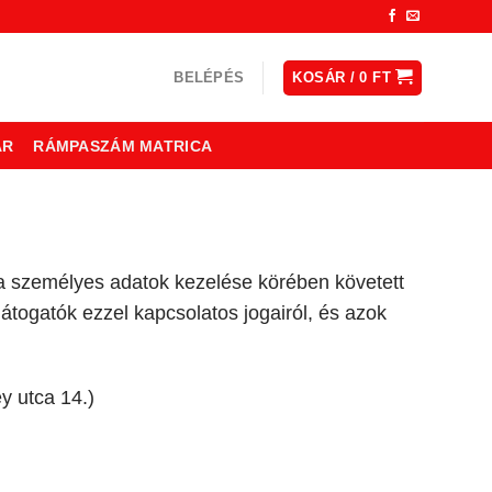
BELÉPÉS
KOSÁR /
0
FT
ÁR
RÁMPASZÁM MATRICA
 a személyes adatok kezelése körében követett
átogatók ezzel kapcsolatos jogairól, és azok
y utca 14.)