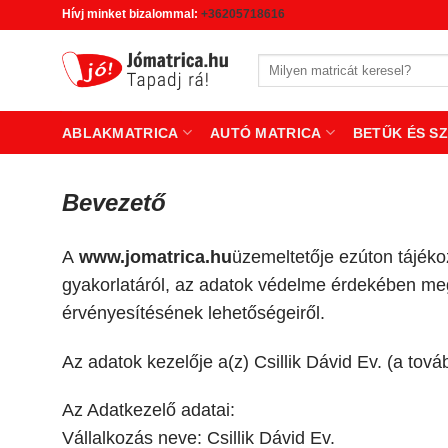
Skip
Hívj minket bizalommal:
+36205718616
to
content
Keresés
a
következőre:
ABLAKMATRICA
AUTÓ MATRICA
BETŰK ÉS S
Bevezető
A
www.jomatrica.hu
üzemeltetője ezúton tájéko
gyakorlatáról, az adatok védelme érdekében megte
érvényesítésének lehetőségeiről.
Az adatok kezelője a(z) Csillik Dávid Ev. (a tov
Az Adatkezelő adatai:
Vállalkozás neve: Csillik Dávid Ev.