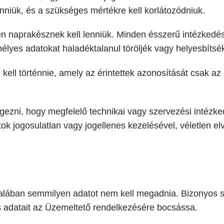
nniük, és a szükséges mértékre kell korlátozódniuk.
n naprakésznek kell lenniük. Minden ésszerű intézkedés
élyes adatokat haladéktalanul töröljék vagy helyesbítsé
ell történnie, amely az érintettek azonosítását csak az
gezni, hogy megfelelő technikai vagy szervezési intézke
ok jogosulatlan vagy jogellenes kezelésével, véletlen 
alában semmilyen adatot nem kell megadnia. Bizonyos 
 adatait az Üzemeltető rendelkezésére bocsássa.