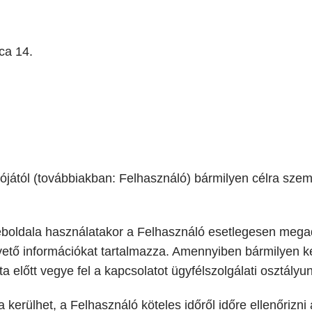
ca 14.
jától (továbbiakban: Felhasználó) bármilyen célra szem
eboldala használatakor a Felhasználó esetlegesen mega
pvető információkat tartalmazza. Amennyiben bármilyen k
 előtt vegye fel a kapcsolatot ügyfélszolgálati osztályun
kerülhet, a Felhasználó köteles időről időre ellenőrizni