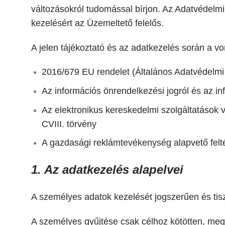
változásokról tudomással bírjon. Az Adatvédelm
kezelésért az Üzemeltető felelős.
A jelen tájékoztató és az adatkezelés során a von
2016/679 EU rendelet (Általános Adatvédelmi
Az információs önrendelkezési jogról és az in
Az elektronikus kereskedelmi szolgáltatások 
CVIII. törvény
A gazdasági reklámtevékenység alapvető feltéte
1. Az adatkezelés alapelvei
A személyes adatok kezelését jogszerűen és tisz
A személyes gyűjtése csak célhoz kötötten, megh