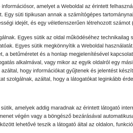
lló információsor, amelyet a Weboldal az érintett felhas
t. Egy süti tipikusan annak a számítógépes tartományna
ességi idejét, és egy véletlenszerűen létrehozott számot (
olgálnak. Egyes sütik az oldal működéséhez technikailag 
tóak. Egyes sütik megkönnyítik a Weboldal használatát,
et, a betűméretet és a honlap megjelenítésével kapcsolato
gatás alkalmával, vagy mikor az egyik oldalról egy mási
 azáltal, hogy információkat gyűjtenek és jelentést kés
okat szolgálnak, azáltal, hogy a látogatókat leginkább érd
 sütik, amelyek addig maradnak az érintett látogató in
menet végén vagy a böngésző bezárásával automatikusa
zött lehetővé teszik a látogató által az oldalon, funkc