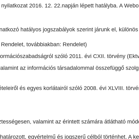
i nyilatkozat 2016. 12. 22.napján lépett hatályba. A We
atkozó hatályos jogszabályok szerint járunk el, különös t
 Rendelet, továbbiakban: Rendelet)
formációszabadságról szóló 2011. évi CXII. törvény (Ektv
valamint az információs társadalommal összefüggő szolgá
leiről és egyes korlátairól szóló 2008. évi XLVIII. törvé
tességesen, valamint az érintett számára átlátható módo
atározott, egyértelmű és jogszerű célból történhet. A ke