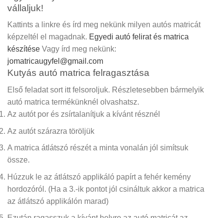
vállaljuk!
Kattints a linkre és írd meg nekünk milyen autós matricát
képzeltél el magadnak.
Egyedi autó felirat és matrica
készítése
Vagy írd meg nekünk:
jomatricaugyfel@gmail.com
Kutyás autó matrica felragasztása
Első feladat sort itt felsoroljuk. Részletesebben bármelyik
autó matrica termékünknél olvashatsz.
Az autót por és zsírtalanítjuk a kívánt résznél
Az autót szárazra töröljük
A matrica átlátszó részét a minta vonalán jól simítsuk
össze.
Húzzuk le az átlátszó applikáló papírt a fehér kemény
hordozóról.
(Ha a 3.-ik pontot jól csináltuk akkor a matrica
az átlátszó applikálón marad)
Ezután ragasszuk a kívánt helyre az autó matricát az