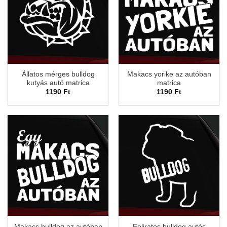
Állatos mérges bulldog
Makacs yorike az autóban
kutyás autó matrica
matrica
1190
Ft
1190
Ft
Makacs bulldog az autóban
Feliratos bulldog autós