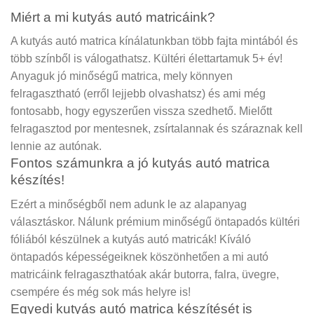
Miért a mi kutyás autó matricáink?
A kutyás autó matrica kínálatunkban több fajta mintából és
több színből is válogathatsz. Kültéri élettartamuk 5+ év!
Anyaguk jó minőségű matrica, mely könnyen
felragasztható (erről lejjebb olvashatsz) és ami még
fontosabb, hogy egyszerűen vissza szedhető. Mielőtt
felragasztod por mentesnek, zsírtalannak és száraznak kell
lennie az autónak.
Fontos számunkra a jó kutyás autó matrica
készítés!
Ezért a minőségből nem adunk le az alapanyag
választáskor. Nálunk prémium minőségű öntapadós kültéri
fóliából készülnek a kutyás autó matricák! Kíváló
öntapadós képességeiknek köszönhetően a mi autó
matricáink felragaszthatóak akár butorra, falra, üvegre,
csempére és még sok más helyre is!
Egyedi kutyás autó matrica készítését is