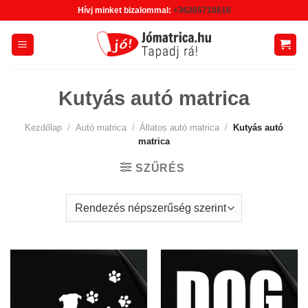
Skip
Hívj minket bizalommal:
+36205718616
to
content
Kutyás autó matrica
Kezdőlap
/
Autó matrica
/
Állatos autó matrica
/
Kutyás autó
matrica
SZŰRÉS