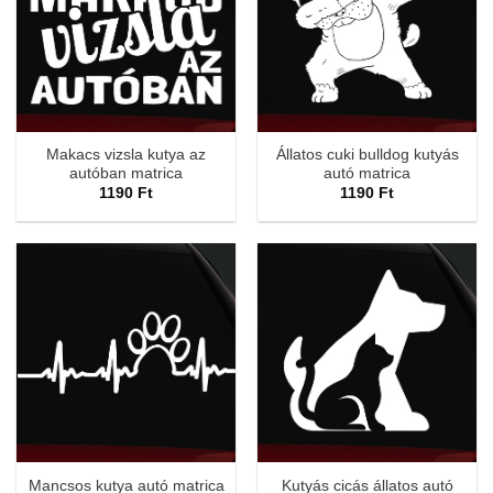
Makacs vizsla kutya az
Állatos cuki bulldog kutyás
autóban matrica
autó matrica
1190
Ft
1190
Ft
Kutyás cicás állatos autó
Mancsos kutya autó matrica