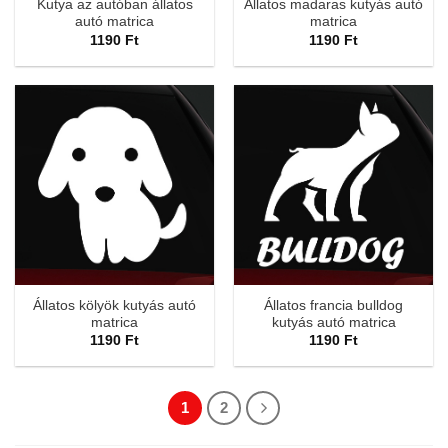
Kutya az autóban állatos
Állatos madaras kutyás autó
autó matrica
matrica
1190
Ft
1190
Ft
Állatos kölyök kutyás autó
Állatos francia bulldog
matrica
kutyás autó matrica
1190
Ft
1190
Ft
1
2