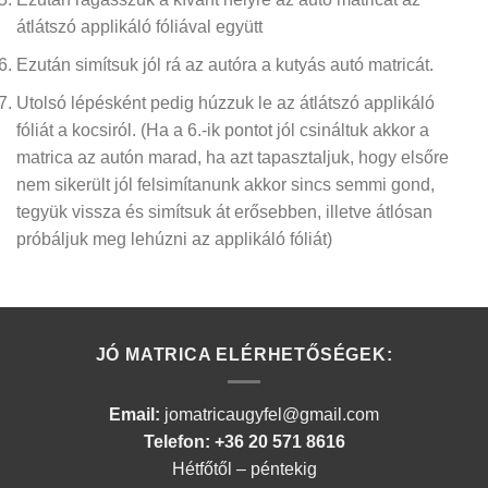
átlátszó applikáló fóliával együtt
Ezután simítsuk jól rá az autóra a kutyás autó matricát.
Utolsó lépésként pedig húzzuk le az átlátszó applikáló
fóliát a kocsiról.
(Ha a 6.-ik pontot jól csináltuk akkor a
matrica az autón marad, ha azt tapasztaljuk, hogy elsőre
nem sikerült jól felsimítanunk akkor sincs semmi gond,
tegyük vissza és simítsuk át erősebben, illetve átlósan
próbáljuk meg lehúzni az applikáló fóliát)
JÓ MATRICA ELÉRHETŐSÉGEK:
Email:
jomatricaugyfel@gmail.com
Telefon: +36 20 571 8616
Hétfőtől – péntekig