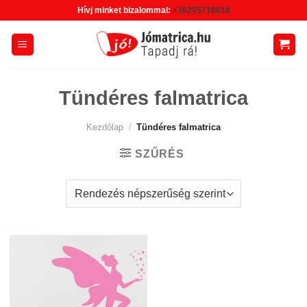
Skip
Hívj minket bizalommal:
+36205718616
to
content
Tündéres falmatrica
Kezdőlap
/
Tündéres falmatrica
SZŰRÉS