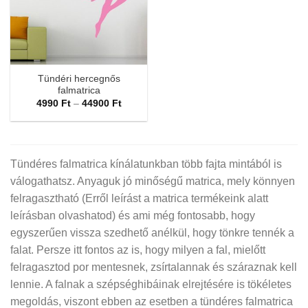
Tündéri hercegnős
falmatrica
Ártartomány:
4990
Ft
–
44900
Ft
4990 Ft
-
44900 Ft
Tündéres falmatrica kínálatunkban több fajta mintából is
válogathatsz. Anyaguk jó minőségű matrica, mely könnyen
felragasztható (Erről leírást a matrica termékeink alatt
leírásban olvashatod) és ami még fontosabb, hogy
egyszerűen vissza szedhető anélkül, hogy tönkre tennék a
falat. Persze itt fontos az is, hogy milyen a fal, mielőtt
felragasztod por mentesnek, zsírtalannak és száraznak kell
lennie. A falnak a szépséghibáinak elrejtésére is tökéletes
megoldás, viszont ebben az esetben a tündéres falmatrica