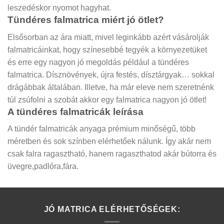
leszedéskor nyomot hagyhat.
Tündéres falmatrica miért jó ötlet?
Elsősorban az ára miatt, mivel leginkább azért vásárolják
falmatricáinkat, hogy színesebbé tegyék a környezetüket
és erre egy nagyon jó megoldás például a tündéres
falmatrica. Dísznövények, újra festés, dísztárgyak… sokkal
drágábbak általában. Illetve, ha már eleve nem szeretnénk
túl zsúfolni a szobát akkor egy falmatrica nagyon jó ötlet!
A tündéres falmatricák leírása
A tündér falmatricák anyaga prémium minőségű, több
méretben és sok színben elérhetőek nálunk. Így akár nem
csak falra ragasztható, hanem ragaszthatod akár bútorra és
üvegre,padlóra,fára.
JÓ MATRICA ELÉRHETŐSÉGEK: