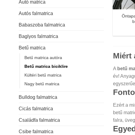
Autó matrica
Autós falmatrica
Öntapa
b
Babaszoba falmatrica
Baglyos falmatrica
Betű matrica
Miért 
Betű matrica autóra
Betű matrica biciklire
A
betű ma
Kültéri betű matrica
év! Anyagu
egyszerűen
Nagy betű matrica
Fontos
Bulldog falmatrica
Ezért a m
Cicás falmatrica
betű matri
Családfa falmatrica
falra, üve
Egyedi
Csibe falmatrica