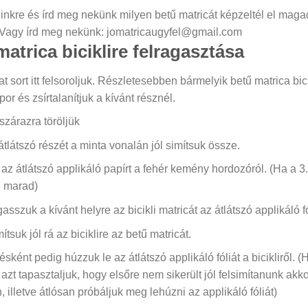
 linkre és írd meg nekünk milyen betű matricát képzeltél el maga
Vagy írd meg nekünk: jomatricaugyfel@gmail.com
atrica biciklire felragasztása
at sort itt felsoroljuk. Részletesebben bármelyik betű matrica bi
 por és zsírtalanítjuk a kívánt résznél.
 szárazra töröljük
átlátszó részét a minta vonalán jól simítsuk össze.
az átlátszó applikáló papírt a fehér kemény hordozóról. (Ha a 3.-
n marad)
asszuk a kívánt helyre az bicikli matricát az átlátszó applikáló f
tsuk jól rá az biciklire az betű matricát.
sként pedig húzzuk le az átlátszó applikáló fóliát a bicikliről. (H
azt tapasztaljuk, hogy elsőre nem sikerült jól felsimítanunk akk
 illetve átlósan próbáljuk meg lehúzni az applikáló fóliát)