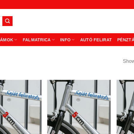
ZÁMOK
FALMATRICA
INFO
AUTÓ FELIRAT
PÉNZT
Showi