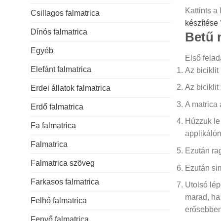
Kattints a
Csillagos falmatrica
készítése
Dínós falmatrica
Betű m
Egyéb
Első felad
Elefánt falmatrica
Az biciklit
Az biciklit
Erdei állatok falmatrica
A matrica 
Erdő falmatrica
Húzzuk le 
Fa falmatrica
applikáló
Falmatrica
Ezután rag
Falmatrica szöveg
Ezután simí
Farkasos falmatrica
Utolsó lépé
marad, ha 
Felhő falmatrica
erősebben,
Fenyő falmatrica