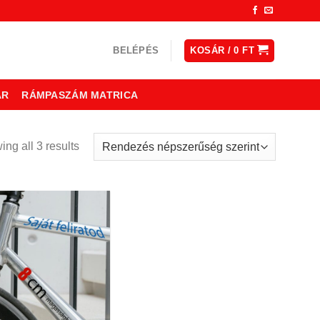
BELÉPÉS
KOSÁR /
0
FT
ÁR
RÁMPASZÁM MATRICA
ng all 3 results