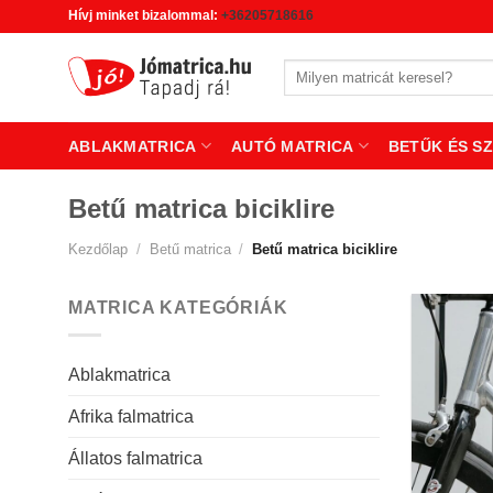
Skip
Hívj minket bizalommal:
+36205718616
to
content
Keresés
a
következőre:
ABLAKMATRICA
AUTÓ MATRICA
BETŰK ÉS S
Betű matrica biciklire
Kezdőlap
/
Betű matrica
/
Betű matrica biciklire
MATRICA KATEGÓRIÁK
Ablakmatrica
Afrika falmatrica
Állatos falmatrica