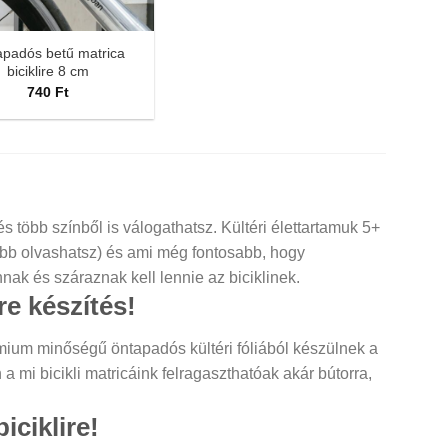
padós betű matrica
biciklire 8 cm
740
Ft
és több színből is válogathatsz. Kültéri élettartamuk 5+
jebb olvashatsz) és ami még fontosabb, hogy
nak és száraznak kell lennie az biciklinek.
re készítés!
ium minőségű öntapadós kültéri fóliából készülnek a
 mi bicikli matricáink felragaszthatóak akár bútorra,
iciklire!