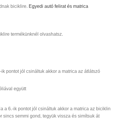
dnak biciklire.
Egyedi autó felirat és matrica
ciklire termékünknél olvashatsz.
ik pontot jól csináltuk akkor a matrica az átlátszó
óliával együtt
a a 6.-ik pontot jól csináltuk akkor a matrica az biciklin
or sincs semmi gond, tegyük vissza és simítsuk át