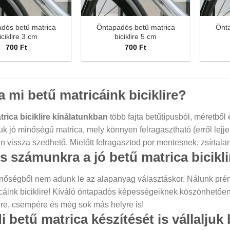
dós betű matrica
Öntapadós betű matrica
Önta
iciklire 3 cm
biciklire 5 cm
700
Ft
700
Ft
a mi betű matricáink biciklire?
trica biciklire kínálatunkban
több fajta betűtípusból, méretből 
k jó minőségű matrica, mely könnyen felragasztható (erről lej
 vissza szedhető. Mielőtt felragasztod por mentesnek, zsírtalan
 számunkra a jó betű matrica bicikli
inőségből nem adunk le az alapanyag választáskor. Nálunk prém
cáink biciklire! Kíváló öntapadós képességeiknek köszönhetően a
gre, csempére és még sok más helyre is!
 betű matrica készítését is vállaljuk b