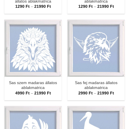
állatos ablakmatrica
ablakmatrica
Ártartomány:
Ártarto
1290
Ft
–
21990
Ft
1290
Ft
–
21990
Ft
1290 Ft
1290 Ft
-
-
21990 Ft
21990 F
Sas szem madaras állatos
Sas fej madaras állatos
ablakmatrica
ablakmatrica
Ártartomány:
Ártarto
4990
Ft
–
21990
Ft
2990
Ft
–
21990
Ft
4990 Ft
2990 Ft
-
-
21990 Ft
21990 F