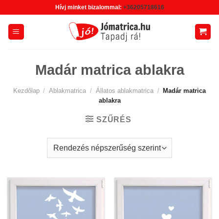
Skip
Hívj minket bizalommal:
+36205718616
to
content
Madár matrica ablakra
Kezdőlap
/
Ablakmatrica
/
Állatos ablakmatrica
/
Madár matrica
ablakra
SZŰRÉS