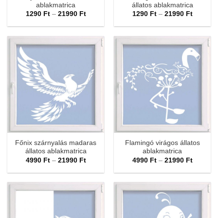
ablakmatrica
állatos ablakmatrica
Ártartomány:
Ártarto
1290
Ft
–
21990
Ft
1290
Ft
–
21990
Ft
1290 Ft
1290 Ft
-
-
21990 Ft
21990 F
Főnix szárnyalás madaras
Flamingó virágos állatos
állatos ablakmatrica
ablakmatrica
Ártartomány:
Ártarto
4990
Ft
–
21990
Ft
4990
Ft
–
21990
Ft
4990 Ft
4990 Ft
-
-
21990 Ft
21990 F