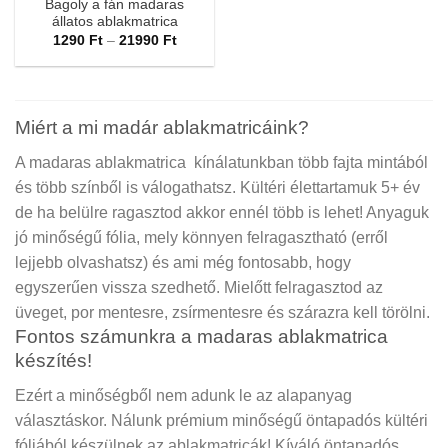
Bagoly a fán madaras
állatos ablakmatrica
Ártartomány:
1290
Ft
–
21990
Ft
1290 Ft
-
21990 Ft
Miért a mi madár ablakmatricáink?
A madaras ablakmatrica kínálatunkban több fajta mintából
és több színből is válogathatsz. Kültéri élettartamuk 5+ év
de ha belülre ragasztod akkor ennél több is lehet! Anyaguk
jó minőségű fólia, mely könnyen felragasztható (erről
lejjebb olvashatsz) és ami még fontosabb, hogy
egyszerűen vissza szedhető. Mielőtt felragasztod az
üveget, por mentesre, zsírmentesre és szárazra kell törölni.
Fontos számunkra a madaras ablakmatrica
készítés!
Ezért a minőségből nem adunk le az alapanyag
választáskor. Nálunk prémium minőségű öntapadós kültéri
fóliából készülnek az ablakmatricák! Kíváló öntapadós