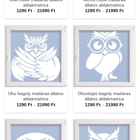
ablakmatrica
állatos ablakmatrica
Ártartomány:
Ártarto
1290
Ft
–
21990
Ft
1290
Ft
–
21990
Ft
1290 Ft
1290 Ft
-
-
21990 Ft
21990 F
Uhu bagoly madaras állatos
Okostojás bagoly madaras
ablakmatrica
állatos ablakmatrica
Ártartomány:
Ártarto
1290
Ft
–
21990
Ft
1290
Ft
–
21990
Ft
1290 Ft
1290 Ft
-
-
21990 Ft
21990 F