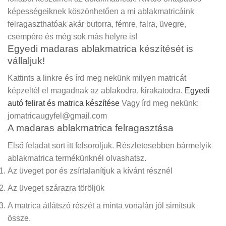
képességeiknek köszönhetően a mi ablakmatricáink
felragaszthatóak akár butorra, fémre, falra, üvegre,
csempére és még sok más helyre is!
Egyedi madaras ablakmatrica készítését is
vállaljuk!
Kattints a linkre és írd meg nekünk milyen matricát
képzeltél el magadnak az ablakodra, kirakatodra.
Egyedi
autó felirat és matrica készítése
Vagy írd meg nekünk:
jomatricaugyfel@gmail.com
A madaras ablakmatrica felragasztása
Első feladat sort itt felsoroljuk. Részletesebben bármelyik
ablakmatrica termékünknél olvashatsz.
Az üveget por és zsírtalanítjuk a kívánt résznél
Az üveget szárazra töröljük
A matrica átlátszó részét a minta vonalán jól simítsuk
össze.