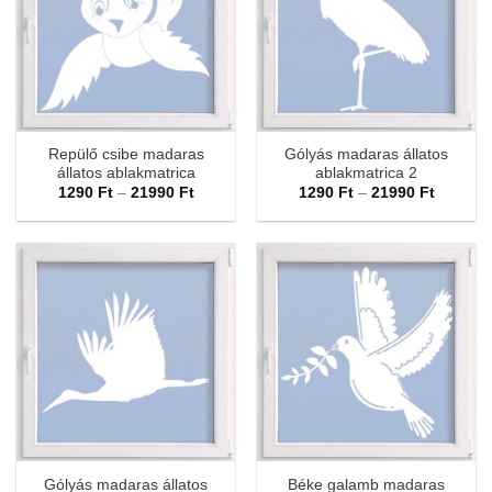
Repülő csibe madaras
Gólyás madaras állatos
állatos ablakmatrica
ablakmatrica 2
Ártartomány:
Ártarto
1290
Ft
–
21990
Ft
1290
Ft
–
21990
Ft
1290 Ft
1290 Ft
-
-
21990 Ft
21990 F
Gólyás madaras állatos
Béke galamb madaras