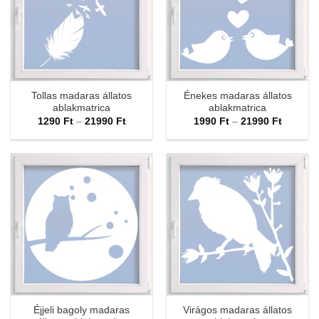
Tollas madaras állatos
Énekes madaras állatos
ablakmatrica
ablakmatrica
Ártartomány:
Ártarto
1290
Ft
–
21990
Ft
1990
Ft
–
21990
Ft
1290 Ft
1990 Ft
-
-
21990 Ft
21990 F
Éjjeli bagoly madaras
Virágos madaras állatos