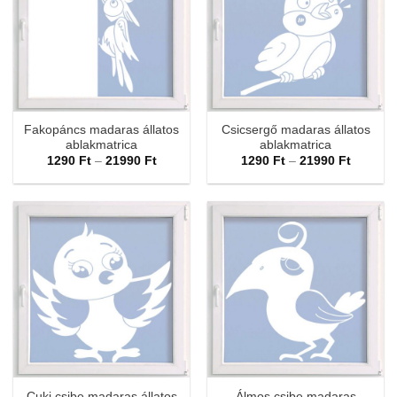
Fakopáncs madaras állatos
Csicsergő madaras állatos
ablakmatrica
ablakmatrica
Ártartomány:
Ártarto
1290
Ft
–
21990
Ft
1290
Ft
–
21990
Ft
1290 Ft
1290 Ft
-
-
21990 Ft
21990 F
Cuki csibe madaras állatos
Álmos csibe madaras