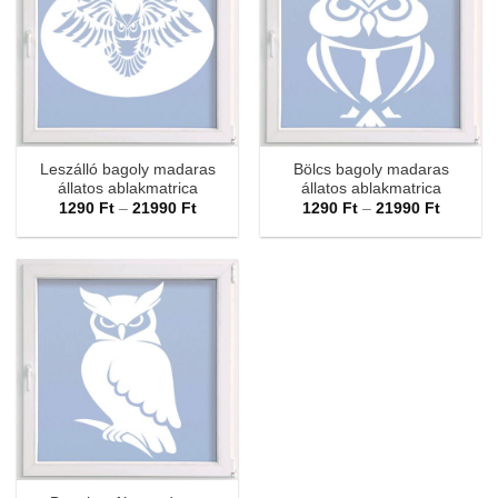
Leszálló bagoly madaras
Bölcs bagoly madaras
állatos ablakmatrica
állatos ablakmatrica
Ártartomány:
Ártarto
1290
Ft
–
21990
Ft
1290
Ft
–
21990
Ft
1290 Ft
1290 Ft
-
-
21990 Ft
21990 F