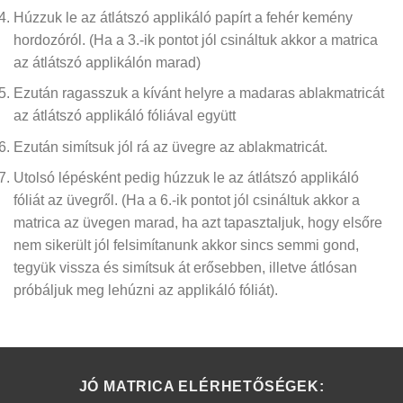
Húzzuk le az átlátszó applikáló papírt a fehér kemény
hordozóról.
(Ha a 3.-ik pontot jól csináltuk akkor a matrica
az átlátszó applikálón marad)
Ezután ragasszuk a kívánt helyre a madaras ablakmatricát
az átlátszó applikáló fóliával együtt
Ezután simítsuk jól rá az üvegre az ablakmatricát.
Utolsó lépésként pedig húzzuk le az átlátszó applikáló
fóliát az üvegről.
(Ha a 6.-ik pontot jól csináltuk akkor a
matrica az üvegen marad, ha azt tapasztaljuk, hogy elsőre
nem sikerült jól felsimítanunk akkor sincs semmi gond,
tegyük vissza és simítsuk át erősebben, illetve átlósan
próbáljuk meg lehúzni az applikáló fóliát)
.
JÓ MATRICA ELÉRHETŐSÉGEK: