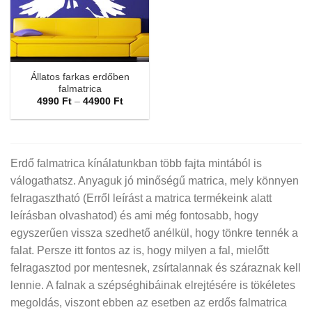
Állatos farkas erdőben
falmatrica
Ártartomány:
4990
Ft
–
44900
Ft
4990 Ft
-
44900 Ft
Erdő falmatrica kínálatunkban több fajta mintából is
válogathatsz. Anyaguk jó minőségű matrica, mely könnyen
felragasztható (Erről leírást a matrica termékeink alatt
leírásban olvashatod) és ami még fontosabb, hogy
egyszerűen vissza szedhető anélkül, hogy tönkre tennék a
falat. Persze itt fontos az is, hogy milyen a fal, mielőtt
felragasztod por mentesnek, zsírtalannak és száraznak kell
lennie. A falnak a szépséghibáinak elrejtésére is tökéletes
megoldás, viszont ebben az esetben az erdős falmatrica