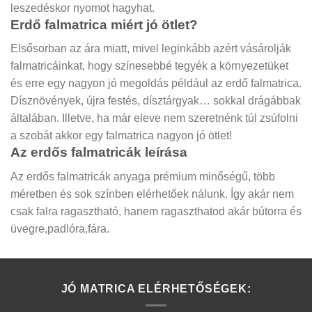
leszedéskor nyomot hagyhat.
Erdő falmatrica miért jó ötlet?
Elsősorban az ára miatt, mivel leginkább azért vásárolják
falmatricáinkat, hogy színesebbé tegyék a környezetüket
és erre egy nagyon jó megoldás például az erdő falmatrica.
Dísznövények, újra festés, dísztárgyak… sokkal drágábbak
általában. Illetve, ha már eleve nem szeretnénk túl zsúfolni
a szobát akkor egy falmatrica nagyon jó ötlet!
Az erdős falmatricák leírása
Az erdős falmatricák anyaga prémium minőségű, több
méretben és sok színben elérhetőek nálunk. Így akár nem
csak falra ragasztható, hanem ragaszthatod akár bútorra és
üvegre,padlóra,fára.
JÓ MATRICA ELÉRHETŐSÉGEK: