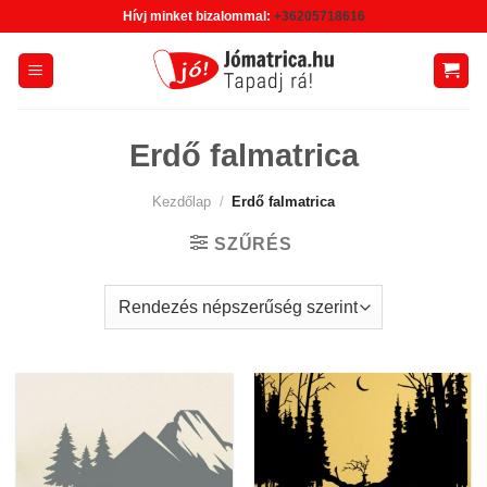
Skip
Hívj minket bizalommal:
+36205718616
to
content
Erdő falmatrica
Kezdőlap
/
Erdő falmatrica
SZŰRÉS