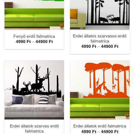
Erdei állatos szarvasos erdő
Fenyő erdő falmatrica
falmatrica
Ártartomány:
4990
Ft
–
44900
Ft
4990 Ft
Ártarto
4990
Ft
–
44900
Ft
-
4990 Ft
44900 Ft
-
44900 F
Erdei állatok szarvas erdő
Erdei állatok erdő falmatrica
falmatrica
Ártarto
4990
Ft
–
44900
Ft