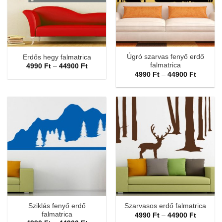
Úgró szarvas fenyő erdő
Erdős hegy falmatrica
falmatrica
Ártartomány:
4990
Ft
–
44900
Ft
4990 Ft
Ártarto
4990
Ft
–
44900
Ft
-
4990 Ft
44900 Ft
-
44900 F
Sziklás fenyő erdő
Szarvasos erdő falmatrica
falmatrica
Ártarto
4990
Ft
–
44900
Ft
4990 Ft