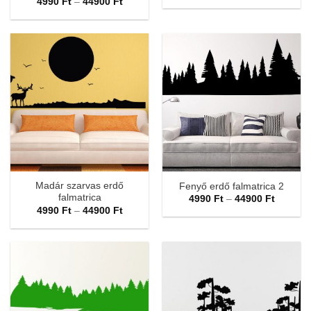
Ártartomány:
4990
Ft
–
44900
Ft
-
4990 Ft
44900 F
-
44900 Ft
Madár szarvas erdő
Fenyő erdő falmatrica 2
falmatrica
Ártarto
4990
Ft
–
44900
Ft
4990 Ft
Ártartomány:
4990
Ft
–
44900
Ft
-
4990 Ft
44900 F
-
44900 Ft