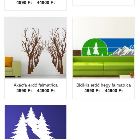
4990 Ft
Ártartomány:
4990
Ft
–
44900
Ft
-
4990 Ft
44900 F
-
44900 Ft
Akácfa erdő falmatrica
Biciklis erdő hegy falmatrica
Ártartomány:
Ártarto
4990
Ft
–
44900
Ft
4990
Ft
–
44900
Ft
4990 Ft
4990 Ft
-
-
44900 Ft
44900 F