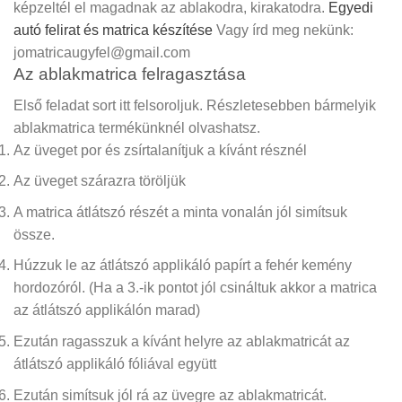
képzeltél el magadnak az ablakodra, kirakatodra.
Egyedi
autó felirat és matrica készítése
Vagy írd meg nekünk:
jomatricaugyfel@gmail.com
Az ablakmatrica felragasztása
Első feladat sort itt felsoroljuk. Részletesebben bármelyik
ablakmatrica termékünknél olvashatsz.
Az üveget por és zsírtalanítjuk a kívánt résznél
Az üveget szárazra töröljük
A matrica átlátszó részét a minta vonalán jól simítsuk
össze.
Húzzuk le az átlátszó applikáló papírt a fehér kemény
hordozóról.
(Ha a 3.-ik pontot jól csináltuk akkor a matrica
az átlátszó applikálón marad)
Ezután ragasszuk a kívánt helyre az ablakmatricát az
átlátszó applikáló fóliával együtt
Ezután simítsuk jól rá az üvegre az ablakmatricát.