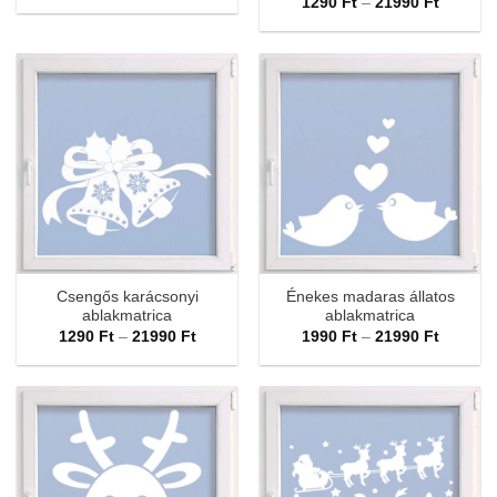
Ártarto
1290
Ft
–
21990
Ft
-
1290 Ft
21990 Ft
-
21990 F
Csengős karácsonyi
Énekes madaras állatos
ablakmatrica
ablakmatrica
Ártartomány:
Ártarto
1290
Ft
–
21990
Ft
1990
Ft
–
21990
Ft
1290 Ft
1990 Ft
-
-
21990 Ft
21990 F