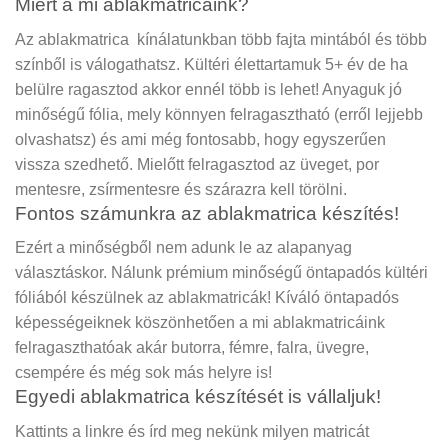
Miért a mi ablakmatricáink?
Az ablakmatrica kínálatunkban több fajta mintából és több
színből is válogathatsz. Kültéri élettartamuk 5+ év de ha
belülre ragasztod akkor ennél több is lehet! Anyaguk jó
minőségű fólia, mely könnyen felragasztható (erről lejjebb
olvashatsz) és ami még fontosabb, hogy egyszerűen
vissza szedhető. Mielőtt felragasztod az üveget, por
mentesre, zsírmentesre és szárazra kell törölni.
Fontos számunkra az ablakmatrica készítés!
Ezért a minőségből nem adunk le az alapanyag
választáskor. Nálunk prémium minőségű öntapadós kültéri
fóliából készülnek az ablakmatricák! Kíváló öntapadós
képességeiknek köszönhetően a mi ablakmatricáink
felragaszthatóak akár butorra, fémre, falra, üvegre,
csempére és még sok más helyre is!
Egyedi ablakmatrica készítését is vállaljuk!
Kattints a linkre és írd meg nekünk milyen matricát