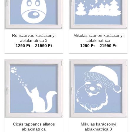
Rénszarvas karácsonyi
Mikulás szánon karácsonyi
ablakmatrica 3
ablakmatrica
Ártartomány:
Ártarto
1290
Ft
–
21990
Ft
1290
Ft
–
21990
Ft
1290 Ft
1290 Ft
-
-
21990 Ft
21990 F
Cicás tappancs állatos
Mikulás karácsonyi
ablakmatrica
ablakmatrica 3