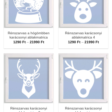
Rénszarvas a hógömbben
Rénszarvas karácsonyi
karácsonyi ablakmatrica
ablakmatrica 4
Ártartomány:
Ártarto
1290
Ft
–
21990
Ft
1290
Ft
–
21990
Ft
1290 Ft
1290 Ft
-
-
21990 Ft
21990 F
Rénszarvas karácsonyi
Rénszarvas karácsonyi