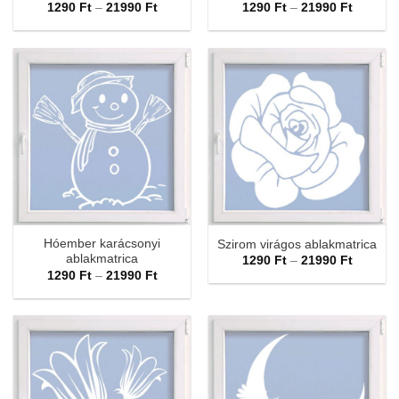
Ártartomány:
Ártarto
1290
Ft
–
21990
Ft
1290
Ft
–
21990
Ft
1290 Ft
1290 Ft
-
-
21990 Ft
21990 F
Hóember karácsonyi
Szirom virágos ablakmatrica
ablakmatrica
Ártarto
1290
Ft
–
21990
Ft
1290 Ft
Ártartomány:
1290
Ft
–
21990
Ft
-
1290 Ft
21990 F
-
21990 Ft