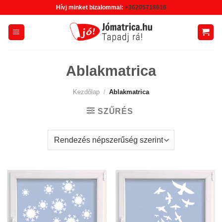
Skip
Hívj minket bizalommal:
+36205718616
to
content
Ablakmatrica
Kezdőlap
/
Ablakmatrica
SZŰRÉS