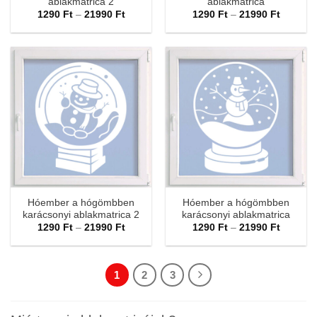
ablakmatrica 2
ablakmatrica
Ártartomány:
Ártarto
1290
Ft
–
21990
Ft
1290
Ft
–
21990
Ft
1290 Ft
1290 Ft
-
-
21990 Ft
21990 F
Hóember a hógömbben
Hóember a hógömbben
karácsonyi ablakmatrica 2
karácsonyi ablakmatrica
Ártartomány:
Ártarto
1290
Ft
–
21990
Ft
1290
Ft
–
21990
Ft
1290 Ft
1290 Ft
-
-
21990 Ft
21990 F
1
2
3