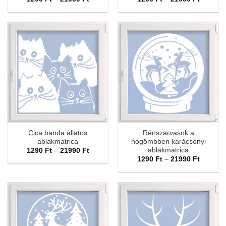
1290 Ft
1290 Ft
-
-
21990 Ft
21990 F
Cica banda állatos
Rénszarvasok a
ablakmatrica
hógömbben karácsonyi
ablakmatrica
Ártartomány:
1290
Ft
–
21990
Ft
1290 Ft
Ártarto
1290
Ft
–
21990
Ft
-
1290 Ft
21990 Ft
-
21990 F