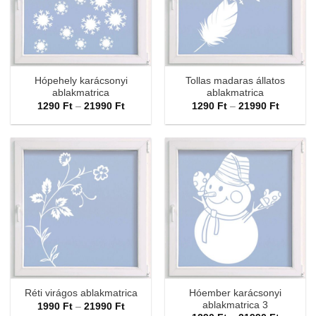
Hópehely karácsonyi
Tollas madaras állatos
ablakmatrica
ablakmatrica
Ártartomány:
Ártarto
1290
Ft
–
21990
Ft
1290
Ft
–
21990
Ft
1290 Ft
1290 Ft
-
-
21990 Ft
21990 F
Hóember karácsonyi
Réti virágos ablakmatrica
ablakmatrica 3
Ártartomány:
1990
Ft
–
21990
Ft
1990 Ft