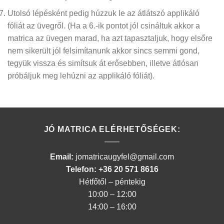
Utolsó lépésként pedig húzzuk le az átlátszó applikáló
fóliát az üvegről.
(Ha a 6.-ik pontot jól csináltuk akkor a
matrica az üvegen marad, ha azt tapasztaljuk, hogy elsőre
nem sikerült jól felsimítanunk akkor sincs semmi gond,
tegyük vissza és simítsuk át erősebben, illetve átlósan
próbáljuk meg lehúzni az applikáló fóliát)
.
JÓ MATRICA ELÉRHETŐSÉGEK:
Email:
jomatricaugyfel@gmail.com
Telefon: +36 20 571 8616
Hétfőtől – péntekig
10:00 – 12:00
14:00 – 16:00