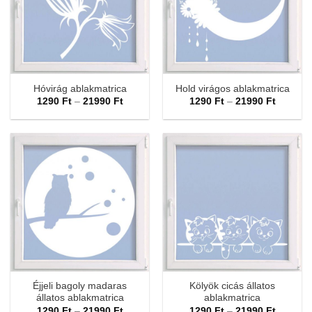
Hóvirág ablakmatrica
Hold virágos ablakmatrica
Ártartomány:
Ártarto
1290
Ft
–
21990
Ft
1290
Ft
–
21990
Ft
1290 Ft
1290 Ft
-
-
21990 Ft
21990 F
Éjjeli bagoly madaras
Kölyök cicás állatos
állatos ablakmatrica
ablakmatrica
Ártartomány:
Ártarto
1290
Ft
–
21990
Ft
1290
Ft
–
21990
Ft