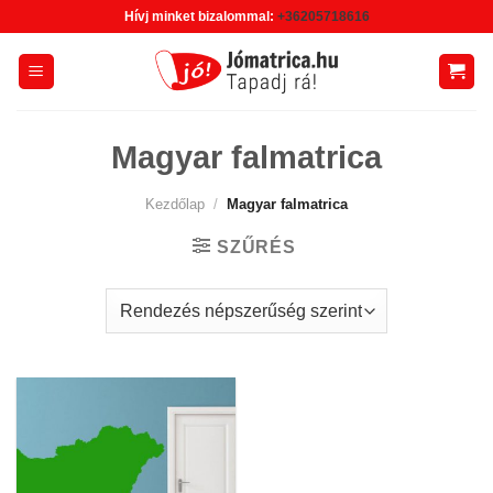
Skip
Hívj minket bizalommal:
+36205718616
to
content
Magyar falmatrica
Kezdőlap
/
Magyar falmatrica
SZŰRÉS