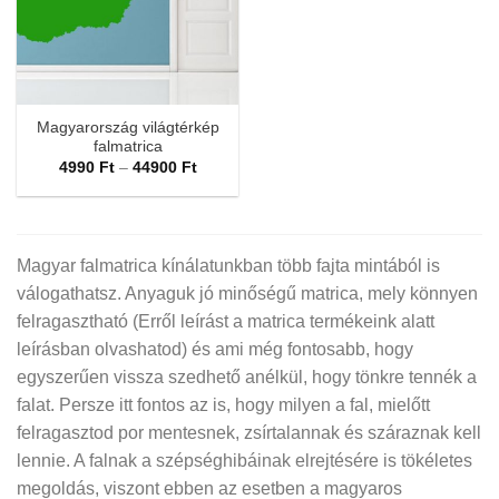
Magyarország világtérkép
falmatrica
Ártartomány:
4990
Ft
–
44900
Ft
4990 Ft
-
44900 Ft
Magyar falmatrica kínálatunkban több fajta mintából is
válogathatsz. Anyaguk jó minőségű matrica, mely könnyen
felragasztható (Erről leírást a matrica termékeink alatt
leírásban olvashatod) és ami még fontosabb, hogy
egyszerűen vissza szedhető anélkül, hogy tönkre tennék a
falat. Persze itt fontos az is, hogy milyen a fal, mielőtt
felragasztod por mentesnek, zsírtalannak és száraznak kell
lennie. A falnak a szépséghibáinak elrejtésére is tökéletes
megoldás, viszont ebben az esetben a magyaros