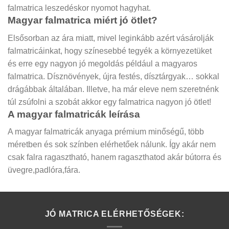
falmatrica leszedéskor nyomot hagyhat.
Magyar falmatrica miért jó ötlet?
Elsősorban az ára miatt, mivel leginkább azért vásárolják
falmatricáinkat, hogy színesebbé tegyék a környezetüket
és erre egy nagyon jó megoldás például a magyaros
falmatrica. Dísznövények, újra festés, dísztárgyak… sokkal
drágábbak általában. Illetve, ha már eleve nem szeretnénk
túl zsúfolni a szobát akkor egy falmatrica nagyon jó ötlet!
A magyar falmatricák leírása
A magyar falmatricák anyaga prémium minőségű, több
méretben és sok színben elérhetőek nálunk. Így akár nem
csak falra ragasztható, hanem ragaszthatod akár bútorra és
üvegre,padlóra,fára.
JÓ MATRICA ELÉRHETŐSÉGEK: