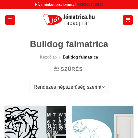
Skip
Hívj minket bizalommal:
+36205718616
to
content
Bulldog falmatrica
Kezdőlap
/
Bulldog falmatrica
SZŰRÉS