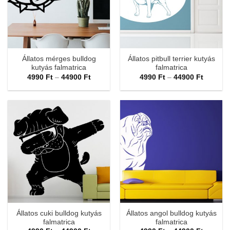
Állatos mérges bulldog
Állatos pitbull terrier kutyás
kutyás falmatrica
falmatrica
Ártartomány:
Ártarto
4990
Ft
–
44900
Ft
4990
Ft
–
44900
Ft
4990 Ft
4990 Ft
-
-
44900 Ft
44900 F
Állatos cuki bulldog kutyás
Állatos angol bulldog kutyás
falmatrica
falmatrica