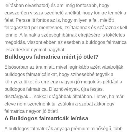
leírásban olvashatod) és ami még fontosabb, hogy
egyszerűen vissza szedhető anélkül, hogy tönkre tennék a
falat. Persze itt fontos az is, hogy milyen a fal, mielőtt
felragasztod por mentesnek, zsírtalannak és száraznak kell
lennie. A falnak a szépséghibáinak elrejtésére is tökéletes
megoldás, viszont ebben az esetben a buldogos falmatrica
leszedéskor nyomot hagyhat.
Bulldogos falmatrica miért jó ötlet?
Elsősorban az ára miatt, mivel leginkább azért vásárolják
bulldogos falmatricáinkat, hogy színesebbé tegyék a
környezetüket és erre egy nagyon jó megoldás például a
bulldogos falmatrica. Dísznövények, újra festés,
dísztárgyak… sokkal drágábbak általában. Illetve, ha már
eleve nem szeretnénk túl zsúfolni a szobát akkor egy
falmatrica nagyon jó ötlet!
A Bulldogos falmatricák leírása
A bulldogos falmatricák anyaga prémium minőségű, több