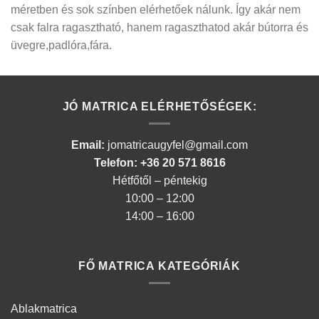
méretben és sok színben elérhetőek nálunk. Így akár nem
csak falra ragasztható, hanem ragaszthatod akár bútorra és
üvegre,padlóra,fára.
JÓ MATRICA ELÉRHETŐSÉGEK:
Email:
jomatricaugyfel@gmail.com
Telefon: +36 20 571 8616
Hétfőtől – péntekig
10:00 – 12:00
14:00 – 16:00
FŐ MATRICA KATEGÓRIÁK
Ablakmatrica