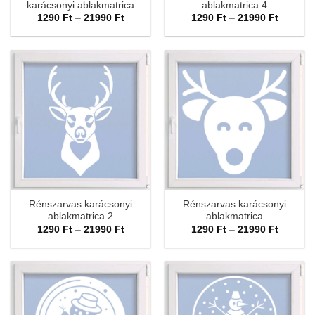
karácsonyi ablakmatrica
ablakmatrica 4
Ártartomány:
Ártarto
1290
Ft
–
21990
Ft
1290
Ft
–
21990
Ft
1290 Ft
1290 Ft
-
-
21990 Ft
21990 F
Rénszarvas karácsonyi
Rénszarvas karácsonyi
ablakmatrica 2
ablakmatrica
Ártartomány:
Ártarto
1290
Ft
–
21990
Ft
1290
Ft
–
21990
Ft
1290 Ft
1290 Ft
-
-
21990 Ft
21990 F