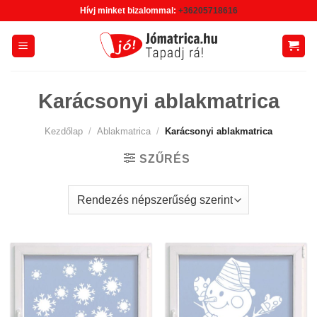
Skip
Hívj minket bizalommal:
+36205718616
to
content
Karácsonyi ablakmatrica
Kezdőlap
/
Ablakmatrica
/
Karácsonyi ablakmatrica
SZŰRÉS