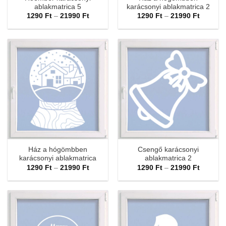
ablakmatrica 5
karácsonyi ablakmatrica 2
Ártartomány:
Ártarto
1290
Ft
–
21990
Ft
1290
Ft
–
21990
Ft
1290 Ft
1290 Ft
-
-
21990 Ft
21990 F
Ház a hógömbben
Csengő karácsonyi
karácsonyi ablakmatrica
ablakmatrica 2
Ártartomány:
Ártarto
1290
Ft
–
21990
Ft
1290
Ft
–
21990
Ft
1290 Ft
1290 Ft
-
-
21990 Ft
21990 F