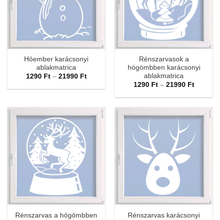
Hóember karácsonyi
Rénszarvasok a
ablakmatrica
hógömbben karácsonyi
ablakmatrica
Ártartomány:
1290
Ft
–
21990
Ft
1290 Ft
Ártarto
1290
Ft
–
21990
Ft
-
1290 Ft
21990 Ft
-
21990 F
Rénszarvas a hógömbben
Rénszarvas karácsonyi