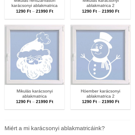
Mikulás rénszarvason
Mikulás karácsonyi
karácsonyi ablakmatrica
ablakmatrica 2
Ártartomány:
Ártarto
1290
Ft
–
21990
Ft
1290
Ft
–
21990
Ft
1290 Ft
1290 Ft
-
-
21990 Ft
21990 F
Mikulás karácsonyi
Hóember karácsonyi
ablakmatrica
ablakmatrica 2
Ártartomány:
Ártarto
1290
Ft
–
21990
Ft
1290
Ft
–
21990
Ft
1290 Ft
1290 Ft
-
-
21990 Ft
21990 F
Miért a mi karácsonyi ablakmatricáink?