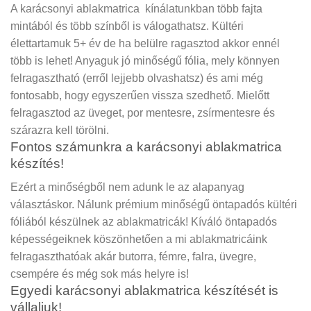
A karácsonyi ablakmatrica kínálatunkban több fajta
mintából és több színből is válogathatsz. Kültéri
élettartamuk 5+ év de ha belülre ragasztod akkor ennél
több is lehet! Anyaguk jó minőségű fólia, mely könnyen
felragasztható (erről lejjebb olvashatsz) és ami még
fontosabb, hogy egyszerűen vissza szedhető. Mielőtt
felragasztod az üveget, por mentesre, zsírmentesre és
szárazra kell törölni.
Fontos számunkra a karácsonyi ablakmatrica
készítés!
Ezért a minőségből nem adunk le az alapanyag
választáskor. Nálunk prémium minőségű öntapadós kültéri
fóliából készülnek az ablakmatricák! Kíváló öntapadós
képességeiknek köszönhetően a mi ablakmatricáink
felragaszthatóak akár butorra, fémre, falra, üvegre,
csempére és még sok más helyre is!
Egyedi karácsonyi ablakmatrica készítését is
vállaljuk!