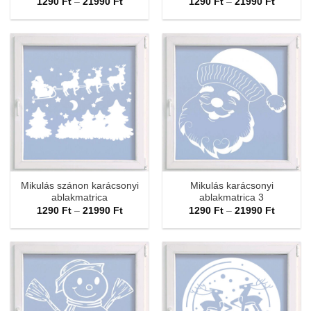
Ártartomány:
Ártarto
1290
Ft
–
21990
Ft
1290
Ft
–
21990
Ft
1290 Ft
1290 Ft
-
-
21990 Ft
21990 F
Mikulás szánon karácsonyi
Mikulás karácsonyi
ablakmatrica
ablakmatrica 3
Ártartomány:
Ártarto
1290
Ft
–
21990
Ft
1290
Ft
–
21990
Ft
1290 Ft
1290 Ft
-
-
21990 Ft
21990 F