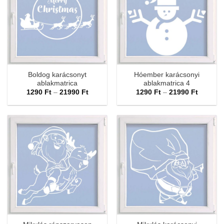
Boldog karácsonyt
Hóember karácsonyi
ablakmatrica
ablakmatrica 4
Ártartomány:
Ártarto
1290
Ft
–
21990
Ft
1290
Ft
–
21990
Ft
1290 Ft
1290 Ft
-
-
21990 Ft
21990 F