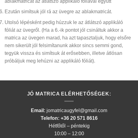
ablakmatricát az átlátszó applikáló fóliával együtt
Ezután simítsuk jól rá az üvegre az ablakmatricát.
Utolsó lépésként pedig húzzuk le az átlátszó applikáló
fóliát az üvegről.
(Ha a 6.-ik pontot jól csináltuk akkor a
matrica az üvegen marad, ha azt tapasztaljuk, hogy elsőre
nem sikerült jól felsimítanunk akkor sincs semmi gond,
tegyük vissza és simítsuk át erősebben, illetve átlósan
próbáljuk meg lehúzni az applikáló fóliát)
.
JÓ MATRICA ELÉRHETŐSÉGEK:
Email:
jomatricaugyfel@gmail.com
Telefon: +36 20 571 8616
Hétfőtől – péntekig
10:00 – 12:00