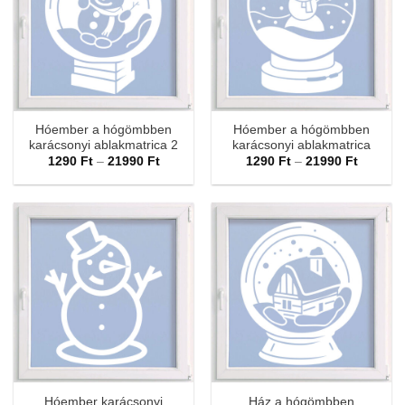
Hóember a hógömbben
Hóember a hógömbben
karácsonyi ablakmatrica 2
karácsonyi ablakmatrica
Ártartomány:
Ártarto
1290
Ft
–
21990
Ft
1290
Ft
–
21990
Ft
1290 Ft
1290 Ft
-
-
21990 Ft
21990 F
Hóember karácsonyi
Ház a hógömbben