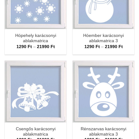
Hópehely karácsonyi
Hóember karácsonyi
ablakmatrica
ablakmatrica 3
Ártartomány:
Ártarto
1290
Ft
–
21990
Ft
1290
Ft
–
21990
Ft
1290 Ft
1290 Ft
-
-
21990 Ft
21990 F
Csengős karácsonyi
Rénszarvas karácsonyi
ablakmatrica
ablakmatrica 3