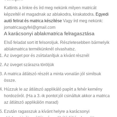
Kattints a linkre és írd meg nekünk milyen matricát
képzeltél el magadnak az ablakodra, kirakatodra.
Egyedi
autó felirat és matrica készítése
Vagy írd meg nekünk:
jomatricaugyfel@gmail.com
A karácsonyi ablakmatrica felragasztása
Első feladat sort itt felsoroljuk. Részletesebben bármelyik
ablakmatrica termékünknél olvashatsz.
Az üveget por és zsírtalanítjuk a kívánt résznél
Az üveget szárazra töröljük
A matrica átlátszó részét a minta vonalán jól simítsuk
össze.
Húzzuk le az átlátszó applikáló papírt a fehér kemény
hordozóról.
(Ha a 3.-ik pontot jól csináltuk akkor a matrica
az átlátszó applikálón marad)
Ezután ragasszuk a kívánt helyre a karácsonyi