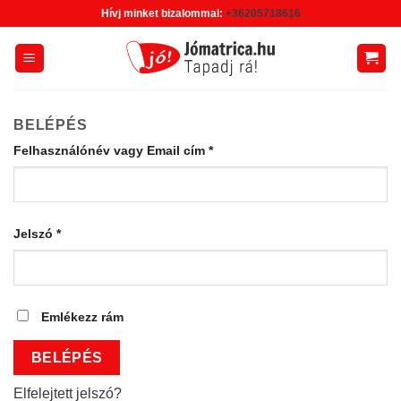
Skip
Hívj minket bizalommal:
+36205718616
to
content
BELÉPÉS
Felhasználónév vagy Email cím
*
Jelszó
*
Emlékezz rám
BELÉPÉS
Elfelejtett jelszó?