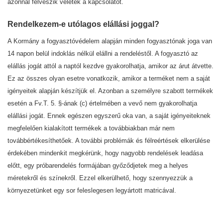
azonnal felveszik veletek a kapcsolatot.
Rendelkezem-e utólagos elállási joggal?
A Kormány a fogyasztóvédelem alapján minden fogyasztónak joga van
14 napon belül indoklás nélkül elállni a rendeléstől. A fogyasztó az
elállás jogát attól a naptól kezdve gyakorolhatja, amikor az árut átvette.
Ez az összes olyan esetre vonatkozik, amikor a terméket nem a saját
igényeitek alapján készítjük el. Azonban a személyre szabott termékek
esetén a Fv.T. 5. §-ának (c) értelmében a vevő nem gyakorolhatja
elállási jogát. Ennek egészen egyszerű oka van, a saját igényeiteknek
megfelelően kialakított termékek a továbbiakban már nem
továbbértékesíthetőek. A további problémák és félreértések elkerülése
érdekében mindenkit megkérünk, hogy nagyobb rendelések leadása
előtt, egy próbarendelés formájában győződjetek meg a helyes
méretekről és színekről. Ezzel elkerülhető, hogy szennyezzük a
környezetünket egy sor feleslegesen legyártott matricával.