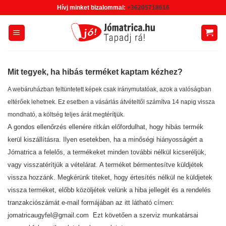
Skip
Hívj minket bizalommal:
+36205718616
to
content
Mit tegyek, ha hibás terméket kaptam kézhez?
A webáruházban feltüntetett képek csak iránymutatóak, azok a valóságban
eltérőek lehetnek. Ez esetben a vásárlás átvételtől számítva 14 napig vissza
mondható, a költség teljes árát megtérítjük.
A gondos ellenőrzés ellenére ritkán előfordulhat, hogy hibás termék
kerül kiszállításra. Ilyen esetekben, ha a minőségi hiányosságért a
Jómatrica a felelős, a termékeket minden további nélkül kicseréljük,
vagy visszatérítjük a vételárat. A terméket bérmentesítve küldjétek
vissza hozzánk. Megkérünk titeket, hogy értesítés nélkül ne küldjetek
vissza terméket, előbb közöljétek velünk a hiba jellegét és a rendelés
tranzakciószámát e-mail formájában az itt látható címen:
jomatricaugyfel@gmail.com Ezt követően a szerviz munkatársai