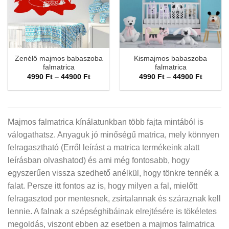
Zenélő majmos babaszoba
Kismajmos babaszoba
falmatrica
falmatrica
Ártartomány:
Ártarto
4990
Ft
–
44900
Ft
4990
Ft
–
44900
Ft
4990 Ft
4990 Ft
-
-
44900 Ft
44900 F
Majmos falmatrica kínálatunkban több fajta mintából is
válogathatsz. Anyaguk jó minőségű matrica, mely könnyen
felragasztható (Erről leírást a matrica termékeink alatt
leírásban olvashatod) és ami még fontosabb, hogy
egyszerűen vissza szedhető anélkül, hogy tönkre tennék a
falat. Persze itt fontos az is, hogy milyen a fal, mielőtt
felragasztod por mentesnek, zsírtalannak és száraznak kell
lennie. A falnak a szépséghibáinak elrejtésére is tökéletes
megoldás, viszont ebben az esetben a majmos falmatrica