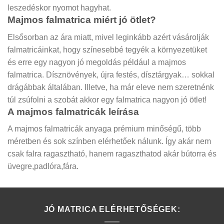
leszedéskor nyomot hagyhat.
Majmos falmatrica miért jó ötlet?
Elsősorban az ára miatt, mivel leginkább azért vásárolják
falmatricáinkat, hogy színesebbé tegyék a környezetüket
és erre egy nagyon jó megoldás például a majmos
falmatrica. Dísznövények, újra festés, dísztárgyak… sokkal
drágábbak általában. Illetve, ha már eleve nem szeretnénk
túl zsúfolni a szobát akkor egy falmatrica nagyon jó ötlet!
A majmos falmatricák leírása
A majmos falmatricák anyaga prémium minőségű, több
méretben és sok színben elérhetőek nálunk. Így akár nem
csak falra ragasztható, hanem ragaszthatod akár bútorra és
üvegre,padlóra,fára.
JÓ MATRICA ELÉRHETŐSÉGEK: