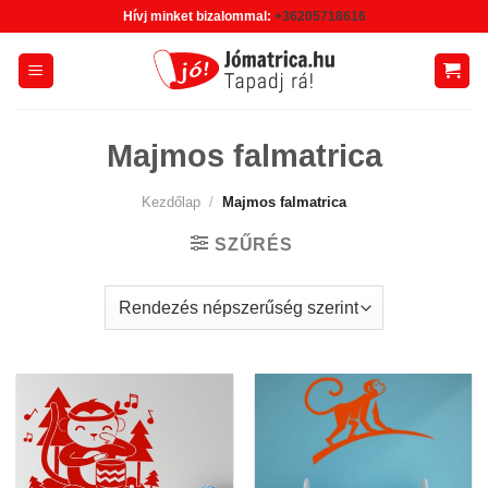
Skip
Hívj minket bizalommal:
+36205718616
to
content
Majmos falmatrica
Kezdőlap
/
Majmos falmatrica
SZŰRÉS