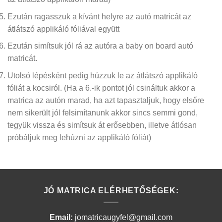
Ezután ragasszuk a kívánt helyre az autó matricát az
átlátszó applikáló fóliával együtt
Ezután simítsuk jól rá az autóra a baby on board autó
matricát.
Utolsó lépésként pedig húzzuk le az átlátszó applikáló
fóliát a kocsiról.
(Ha a 6.-ik pontot jól csináltuk akkor a
matrica az autón marad, ha azt tapasztaljuk, hogy elsőre
nem sikerült jól felsimítanunk akkor sincs semmi gond,
tegyük vissza és simítsuk át erősebben, illetve átlósan
próbáljuk meg lehúzni az applikáló fóliát)
JÓ MATRICA ELÉRHETŐSÉGEK:
Email:
jomatricaugyfel@gmail.com