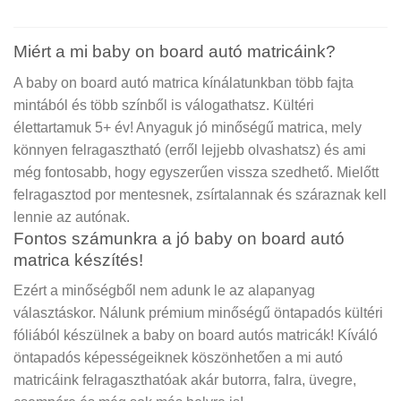
Miért a mi baby on board autó matricáink?
A baby on board autó matrica kínálatunkban több fajta
mintából és több színből is válogathatsz. Kültéri
élettartamuk 5+ év! Anyaguk jó minőségű matrica, mely
könnyen felragasztható (erről lejjebb olvashatsz) és ami
még fontosabb, hogy egyszerűen vissza szedhető. Mielőtt
felragasztod por mentesnek, zsírtalannak és száraznak kell
lennie az autónak.
Fontos számunkra a jó baby on board autó
matrica készítés!
Ezért a minőségből nem adunk le az alapanyag
választáskor. Nálunk prémium minőségű öntapadós kültéri
fóliából készülnek a baby on board autós matricák! Kíváló
öntapadós képességeiknek köszönhetően a mi autó
matricáink felragaszthatóak akár butorra, falra, üvegre,