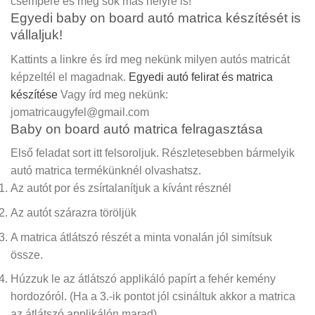
csempére és még sok más helyre is!
Egyedi baby on board autó matrica készítését is
vállaljuk!
Kattints a linkre és írd meg nekünk milyen autós matricát
képzeltél el magadnak.
Egyedi autó felirat és matrica
készítése
Vagy írd meg nekünk:
jomatricaugyfel@gmail.com
Baby on board autó matrica felragasztása
Első feladat sort itt felsoroljuk. Részletesebben bármelyik
autó matrica termékünknél olvashatsz.
Az autót por és zsírtalanítjuk a kívánt résznél
Az autót szárazra töröljük
A matrica átlátszó részét a minta vonalán jól simítsuk
össze.
Húzzuk le az átlátszó applikáló papírt a fehér kemény
hordozóról.
(Ha a 3.-ik pontot jól csináltuk akkor a matrica
az átlátszó applikálón marad)