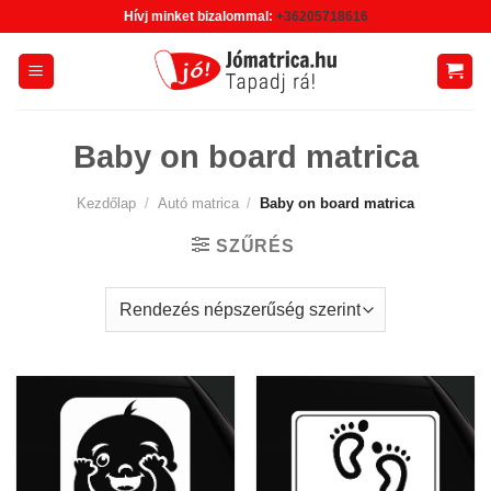
Skip
Hívj minket bizalommal:
+36205718616
to
content
Baby on board matrica
Kezdőlap
/
Autó matrica
/
Baby on board matrica
SZŰRÉS