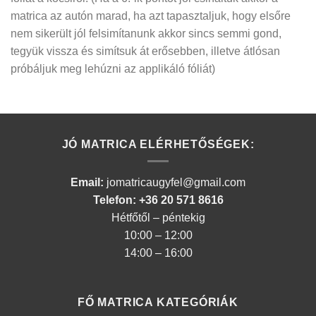
matrica az autón marad, ha azt tapasztaljuk, hogy elsőre
nem sikerült jól felsimítanunk akkor sincs semmi gond,
tegyük vissza és simítsuk át erősebben, illetve átlósan
próbáljuk meg lehúzni az applikáló fóliát)
JÓ MATRICA ELÉRHETŐSÉGEK:
Email:
jomatricaugyfel@gmail.com
Telefon: +36 20 571 8616
Hétfőtől – péntekig
10:00 – 12:00
14:00 – 16:00
FŐ MATRICA KATEGÓRIÁK