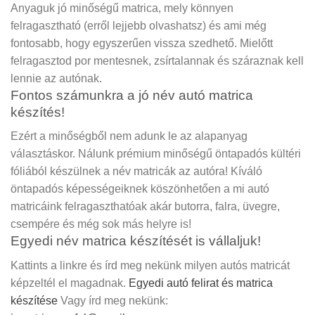
Anyaguk jó minőségű matrica, mely könnyen
felragasztható (erről lejjebb olvashatsz) és ami még
fontosabb, hogy egyszerűen vissza szedhető. Mielőtt
felragasztod por mentesnek, zsírtalannak és száraznak kell
lennie az autónak.
Fontos számunkra a jó név autó matrica
készítés!
Ezért a minőségből nem adunk le az alapanyag
választáskor. Nálunk prémium minőségű öntapadós kültéri
fóliából készülnek a név matricák az autóra! Kíváló
öntapadós képességeiknek köszönhetően a mi autó
matricáink felragaszthatóak akár butorra, falra, üvegre,
csempére és még sok más helyre is!
Egyedi név matrica készítését is vállaljuk!
Kattints a linkre és írd meg nekünk milyen autós matricát
képzeltél el magadnak.
Egyedi autó felirat és matrica
készítése
Vagy írd meg nekünk: