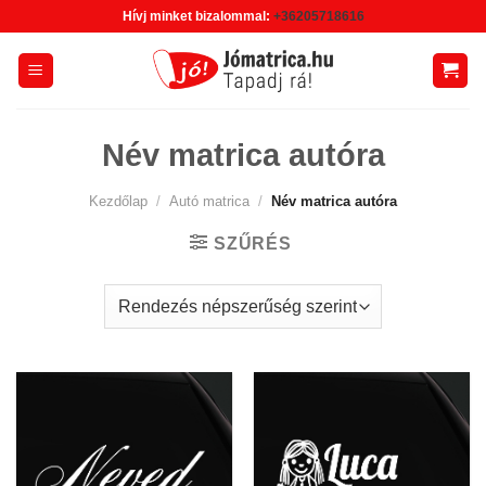
Skip
Hívj minket bizalommal:
+36205718616
to
content
Név matrica autóra
Kezdőlap
/
Autó matrica
/
Név matrica autóra
SZŰRÉS