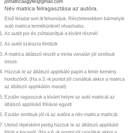
jomatricaugyfel@gmail.com
Név matrica felragasztása az autóra.
Első feladat sort itt felsoroljuk. Részletesebben bármelyik
autó matrica termékünknél olvashatsz.
Az autót por és zsírtalanítjuk a kívánt résznél
Az autót szárazra töröljük
A matrica átlátszó részét a minta vonalán jól simítsuk
össze.
Húzzuk le az átlátszó applikáló papírt a fehér kemény
hordozóról.
(Ha a 3.-ik pontot jól csináltuk akkor a matrica
az átlátszó applikálón marad)
Ezután ragasszuk a kívánt helyre az autó matricát az
átlátszó applikáló fóliával együtt
Ezután simítsuk jól rá az autóra a név matrica matricát.
Utolsó lépésként pedig húzzuk le az átlátszó applikáló
fóliát a kocsiról.
(Ha a 6.-ik pontot jól csináltuk akkor a