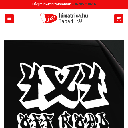
Skip
Hívj minket bizalommal:
+36205718616
to
content