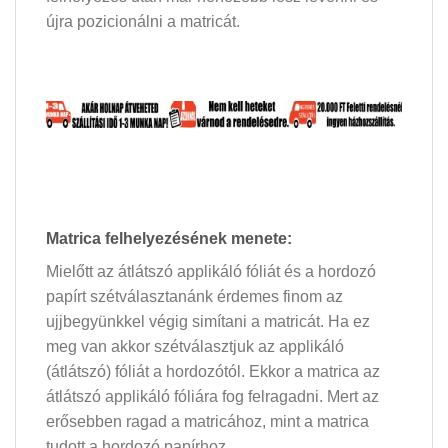
újra pozicionálni a matricát.
Matrica felhelyezésének menete:
Mielőtt az átlátszó applikáló fóliát és a hordozó
papírt szétválasztanánk érdemes finom az
ujjbegyünkkel végig simítani a matricát. Ha ez
meg van akkor szétválasztjuk az applikáló
(átlátszó) fóliát a hordozótól. Ekkor a matrica az
átlátszó applikáló fóliára fog felragadni. Mert az
erősebben ragad a matricához, mint a matrica
tudott a hordozó papírhoz.