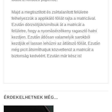
Majd a megtisztított és zsírtalanított felületre
felhelyezzük a applikáló fóliát rajta a matricával.
Ezután dörzsöljük/simítsuk át a matricát a
felületre, hogy a nyomásérzékeny ragasztó hatni
kezdjen. Ezután átlósan valamelyik sarokból
kezdjük el lassan lehúzni az átlátszó fóliát. Ezután
még picit átsimíthatjuk közvetlenül a matricát a
biztonság kedvéért. Ezután már kész is!
ÉRDEKELHETNEK MÉG…