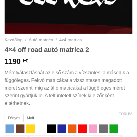
Kezdőlap
/
Autó matrica
/
4x4 matrica
4×4 off road autó matrica 2
1190
Ft
Méretválasztásnál az első szám a vízszintes, a második a
függőleges. Fekvő matricákat a vízszintesen megadott
méret szerint, míg az álló matricákat a függőleges méret
szerint gyártjuk le. A feltüntetett színek kijelzőnként
eltérhetnek.
TÖRLÉS
Fényes
Matt