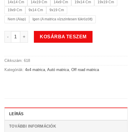
14x14 Cm
14x19 Cm
14x9 Cm
19x14 Cm
19x19 Cm
19x9 Cm
9x14 Cm
9x19 Cm
Nem (Alap)
Igen (A matrica vízszintesen tükrözött)
4x4 off road autó matrica 2 mennyiség
KOSÁRBA TESZEM
Cikkszám:
618
Kategóriák:
4x4 matrica
,
Autó matrica
,
Off road matrica
LEÍRÁS
TOVÁBBI INFORMÁCIÓK