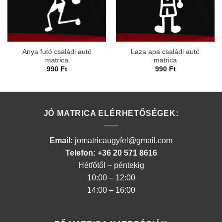
Anya futó családi autó
Laza apa családi autó
matrica
matrica
990
Ft
990
Ft
JÓ MATRICA ELÉRHETŐSÉGEK:
Email:
jomatricaugyfel@gmail.com
Telefon: +36 20 571 8616
Hétfőtől – péntekig
10:00 – 12:00
14:00 – 16:00