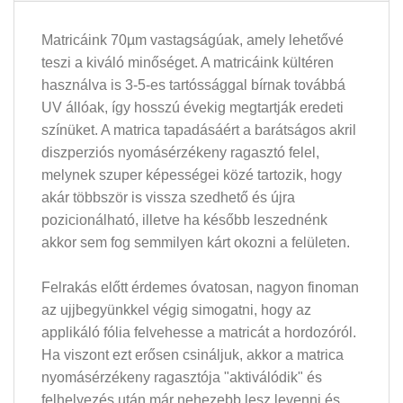
Matricáink 70µm vastagságúak, amely lehetővé
teszi a kiváló minőséget. A matricáink kültéren
használva is 3-5-es tartóssággal bírnak továbbá
UV állóak, így hosszú évekig megtartják eredeti
színüket. A matrica tapadásáért a barátságos akril
diszperziós nyomásérzékeny ragasztó felel,
melynek szuper képességei közé tartozik, hogy
akár többször is vissza szedhető és újra
pozicionálható, illetve ha később leszednénk
akkor sem fog semmilyen kárt okozni a felületen.
Felrakás előtt érdemes óvatosan, nagyon finoman
az ujjbegyünkkel végig simogatni, hogy az
applikáló fólia felvehesse a matricát a hordozóról.
Ha viszont ezt erősen csináljuk, akkor a matrica
nyomásérzékeny ragasztója "aktiválódik" és
felhelyezés után már nehezebb lesz levenni és