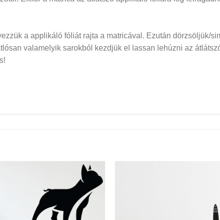
elyezzük a applikáló fóliát rajta a matricával. Ezután dörzsöljük/si
san valamelyik sarokból kezdjük el lassan lehúzni az átlátszó f
s!