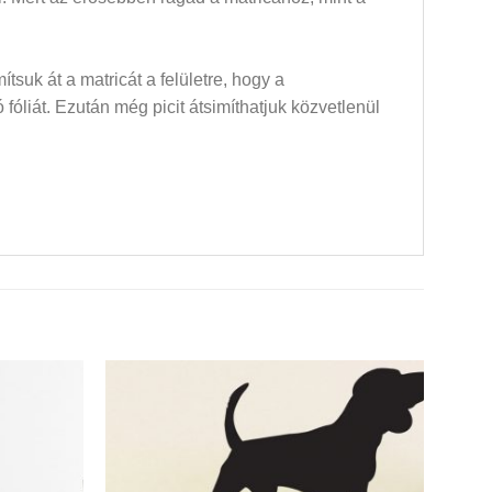
mítsuk át a matricát a felületre, hogy a
óliát. Ezután még picit átsimíthatjuk közvetlenül