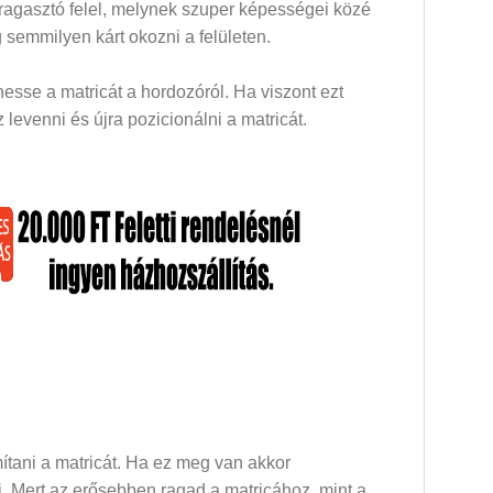
 ragasztó felel, melynek szuper képességei közé
 semmilyen kárt okozni a felületen.
esse a matricát a hordozóról. Ha viszont ezt
levenni és újra pozicionálni a matricát.
mítani a matricát. Ha ez meg van akkor
dni. Mert az erősebben ragad a matricához, mint a