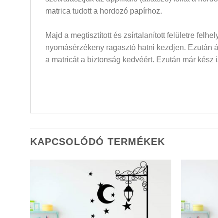
matrica tudott a hordozó papírhoz.
Majd a megtisztított és zsírtalanított felületre felh
nyomásérzékeny ragasztó hatni kezdjen. Ezután átló
a matricát a biztonság kedvéért. Ezután már kész i
KAPCSOLÓDÓ TERMÉKEK