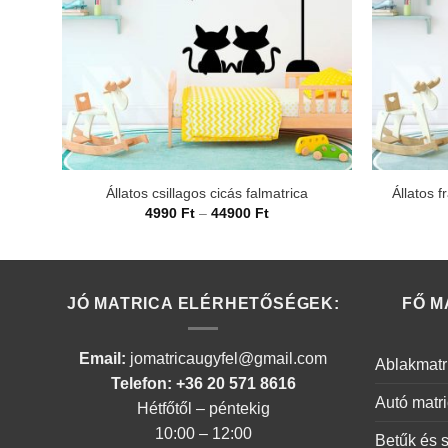
Állatos csillagos cicás falmatrica
Állatos f
Ártartomány:
4990
Ft
–
44900
Ft
4990 Ft
-
44900 Ft
JÓ MATRICA ELÉRHETŐSÉGEK:
FŐ M
Email:
jomatricaugyfel@gmail.com
Ablakmatr
Telefon: +36 20 571 8616
Autó matr
Hétfőtől – péntekig
10:00 – 12:00
Betűk és 