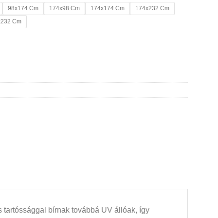
98x174 Cm
174x98 Cm
174x174 Cm
174x232 Cm
x232 Cm
 tartóssággal bírnak továbbá UV állóak, így