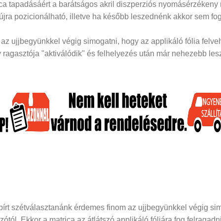
rica tapadásáért a barátságos akril diszperziós nyomásérzékeny
 újra pozicionálható, illetve ha később leszednénk akkor sem fog
z ujjbegyünkkel végig simogatni, hogy az applikáló fólia felveh
ragasztója "aktiválódik" és felhelyezés után már nehezebb lesz 
papírt szétválasztanánk érdemes finom az ujjbegyünkkel végig si
dozótól. Ekkor a matrica az átlátszó applikáló fóliára fog felraga