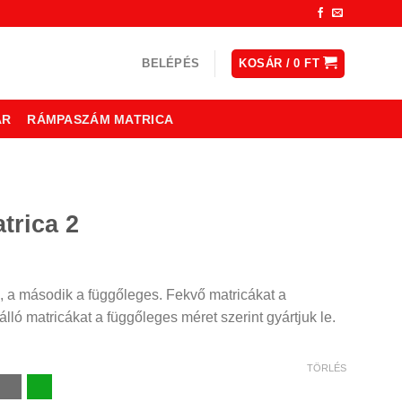
BELÉPÉS
KOSÁR /
0
FT
ÁR
RÁMPASZÁM MATRICA
trica 2
ny:
, a második a függőleges. Fekvő matricákat a
lló matricákat a függőleges méret szerint gyártjuk le.
TÖRLÉS