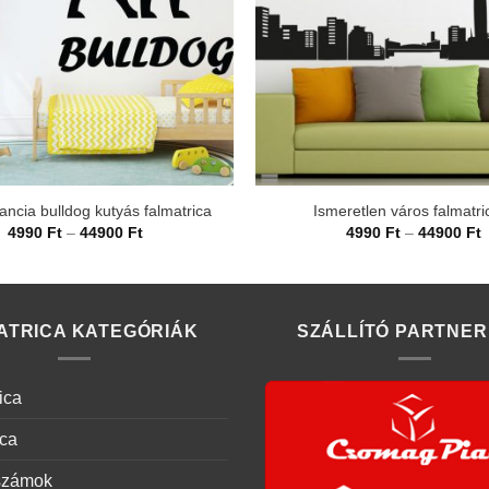
rancia bulldog kutyás falmatrica
Ismeretlen város falmatri
Ártartomány:
Á
4990
Ft
–
44900
Ft
4990
Ft
–
44900
Ft
4990 Ft
4
-
-
44900 Ft
4
ATRICA KATEGÓRIÁK
SZÁLLÍTÓ PARTNER
ica
ica
számok