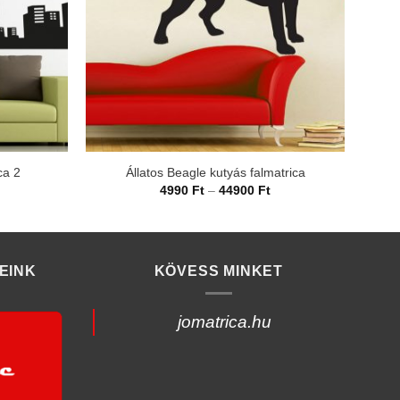
ca 2
Állatos Beagle kutyás falmatrica
rtartomány:
Ártartomány:
4990
Ft
–
44900
Ft
990 Ft
4990 Ft
-
4900 Ft
44900 Ft
EINK
KÖVESS MINKET
jomatrica.hu