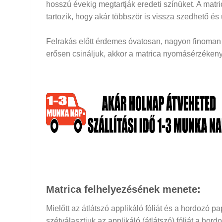
hosszú évekig megtartják eredeti színüket. A mat
tartozik, hogy akár többször is vissza szedhető és
Felrakás előtt érdemes óvatosan, nagyon finoman a
erősen csináljuk, akkor a matrica nyomásérzékeny 
Matrica felhelyezésének menete:
Mielőtt az átlátszó applikáló fóliát és a hordozó 
szétválasztjuk az applikáló (átlátszó) fóliát a hor