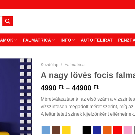
ZÁMOK
FALMATRICA
INFO
AUTÓ FELIRAT
PÉNZT
Kezdőlap
/
Falmatrica
A nagy lövés focis falma
Ártartomá
4990
–
44900
Ft
Ft
4990 Ft
Méretválasztásnál az első szám a vízszintes
-
vízszintesen megadott méret szerint, míg az á
44900 Ft
A feltüntetett színek kijelzőnként eltérhetnek.