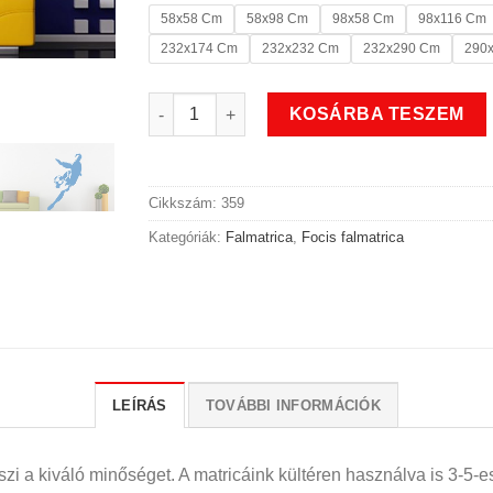
58x58 Cm
58x98 Cm
98x58 Cm
98x116 Cm
232x174 Cm
232x232 Cm
232x290 Cm
290
A nagy lövés focis falmatrica 2 mennyiség
KOSÁRBA TESZEM
Cikkszám:
359
Kategóriák:
Falmatrica
,
Focis falmatrica
LEÍRÁS
TOVÁBBI INFORMÁCIÓK
i a kiváló minőséget. A matricáink kültéren használva is 3-5-es