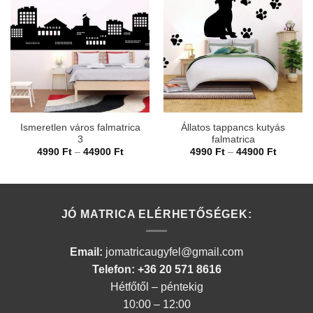
Ismeretlen város falmatrica
Állatos tappancs kutyás
3
falmatrica
Ártartomány:
Ártarto
4990
Ft
–
44900
Ft
4990
Ft
–
44900
Ft
4990 Ft
4990 Ft
-
-
44900 Ft
44900 F
JÓ MATRICA ELÉRHETŐSÉGEK:
Email:
jomatricaugyfel@gmail.com
Telefon: +36 20 571 8616
Hétfőtől – péntekig
10:00 – 12:00