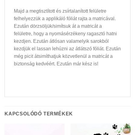
Majd a megtisztított és zsírtalanított felületre
felhelyezzük a applikáló fóliát rajta a matricával.
Ezután dörzsöljük/simítsuk át a matricát a
felületre, hogy a nyomásérzékeny ragasztó hatni
kezdjen. Ezután átlósan valamelyik sarokból
kezdjük el lassan lehúzni az átlátszó fóliát. Ezután
még picit átsimíthatjuk közvetlenül a matricát a
biztonság kedvéért. Ezután már kész is!
KAPCSOLÓDÓ TERMÉKEK