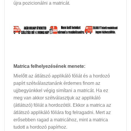
újra pozicionálni a matricát.
Matrica felhelyezésének menete:
Mielőtt az átlátszó applikáló fóliát és a hordozó
papírt szétválasztanánk érdemes finom az
ujjbegyünkkel végig simítani a matricát. Ha ez
meg van akkor szétválasztjuk az applikáló
(átlátszó) fóliát a hordozótól. Ekkor a matrica az
átlátszó applikáló fóliára fog felragadni. Mert az
erősebben ragad a matricához, mint a matrica
tudott a hordozó papírhoz.