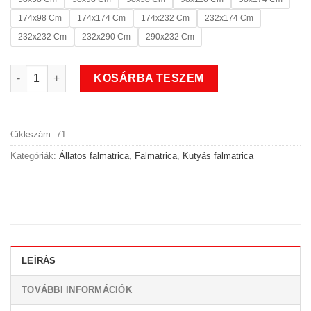
174x98 Cm
174x174 Cm
174x232 Cm
232x174 Cm
232x232 Cm
232x290 Cm
290x232 Cm
Állatos csontos kutyás falmatrica mennyiség
KOSÁRBA TESZEM
Cikkszám:
71
Kategóriák:
Állatos falmatrica
,
Falmatrica
,
Kutyás falmatrica
LEÍRÁS
TOVÁBBI INFORMÁCIÓK