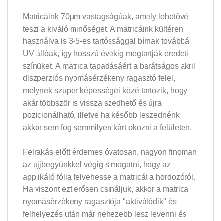
Matricáink 70µm vastagságúak, amely lehetővé
teszi a kiváló minőséget. A matricáink kültéren
használva is 3-5-es tartóssággal bírnak továbbá
UV állóak, így hosszú évekig megtartják eredeti
színüket. A matrica tapadásáért a barátságos akril
diszperziós nyomásérzékeny ragasztó felel,
melynek szuper képességei közé tartozik, hogy
akár többször is vissza szedhető és újra
pozicionálható, illetve ha később leszednénk
akkor sem fog semmilyen kárt okozni a felületen.
Felrakás előtt érdemes óvatosan, nagyon finoman
az ujjbegyünkkel végig simogatni, hogy az
applikáló fólia felvehesse a matricát a hordozóról.
Ha viszont ezt erősen csináljuk, akkor a matrica
nyomásérzékeny ragasztója "aktiválódik" és
felhelyezés után már nehezebb lesz levenni és