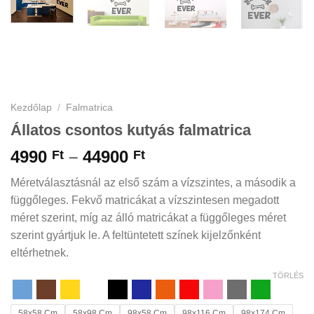
Kezdőlap
/
Falmatrica
Állatos csontos kutyás falmatrica
Ártartomány:
4990
–
44900
Ft
Ft
4990 Ft
Méretválasztásnál az első szám a vízszintes, a második a
-
függőleges. Fekvő matricákat a vízszintesen megadott
44900 Ft
méret szerint, míg az álló matricákat a függőleges méret
szerint gyártjuk le. A feltüntetett színek kijelzőnként
eltérhetnek.
TÖRLÉS
58x58 Cm
58x98 Cm
98x58 Cm
98x116 Cm
98x174 Cm