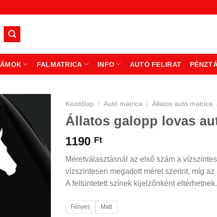
ZÁMOK
FALMATRICA
INFO
AUTÓ FELIRAT
PÉNZT
Kezdőlap
/
Autó matrica
/
Állatos autó matrica
Állatos galopp lovas au
1190
Ft
Méretválasztásnál az első szám a vízszintes
vízszintesen megadott méret szerint, míg az á
A feltüntetett színek kijelzőnként eltérhetnek.
Fényes
Matt