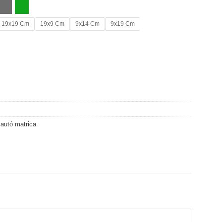
19x19 Cm
19x9 Cm
9x14 Cm
9x19 Cm
autó matrica