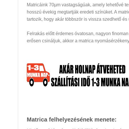
Matricáink 70µm vastagságúak, amely lehetővé tesz
hosszú évekig megtartják eredeti színüket. A mat
tartozik, hogy akár többször is vissza szedhető és
Felrakás előtt érdemes óvatosan, nagyon finoman a
erősen csináljuk, akkor a matrica nyomásérzékeny 
Matrica felhelyezésének menete: