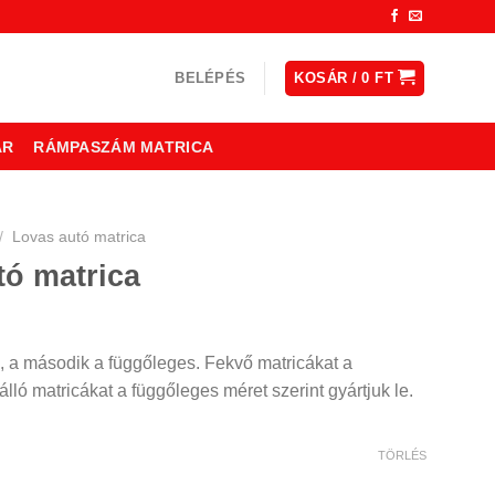
BELÉPÉS
KOSÁR /
0
FT
ÁR
RÁMPASZÁM MATRICA
/
Lovas autó matrica
tó matrica
, a második a függőleges. Fekvő matricákat a
lló matricákat a függőleges méret szerint gyártjuk le.
TÖRLÉS