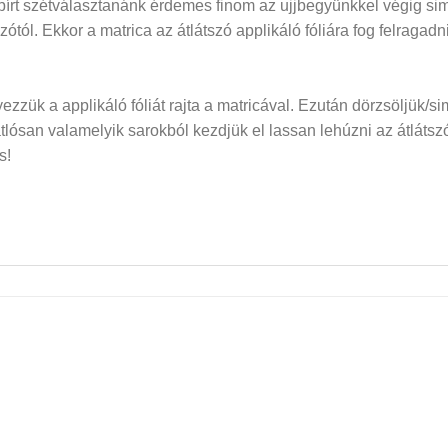
papírt szétválasztanánk érdemes finom az ujjbegyünkkel végig si
dozótól. Ekkor a matrica az átlátszó applikáló fóliára fog felraga
elyezzük a applikáló fóliát rajta a matricával. Ezután dörzsöljük/si
san valamelyik sarokból kezdjük el lassan lehúzni az átlátszó f
s!