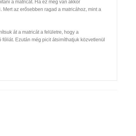
mítani a matricát. Ha ez meg van akkor
dni. Mert az erősebben ragad a matricához, mint a
mítsuk át a matricát a felületre, hogy a
óliát. Ezután még picit átsimíthatjuk közvetlenül