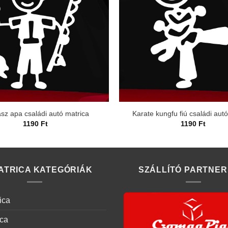
sz apa családi autó matrica
Karate kungfu fiú családi aut
1190
Ft
1190
Ft
ATRICA KATEGÓRIÁK
SZÁLLÍTÓ PARTNER
ica
ica