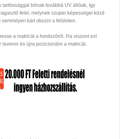
 tartóssággal bírnak továbbá UV állóak, így
 ragasztó felel, melynek szuper képességei közé
 semmilyen kárt okozni a felületen.
esse a matricát a hordozóról. Ha viszont ezt
levenni és újra pozicionálni a matricát.