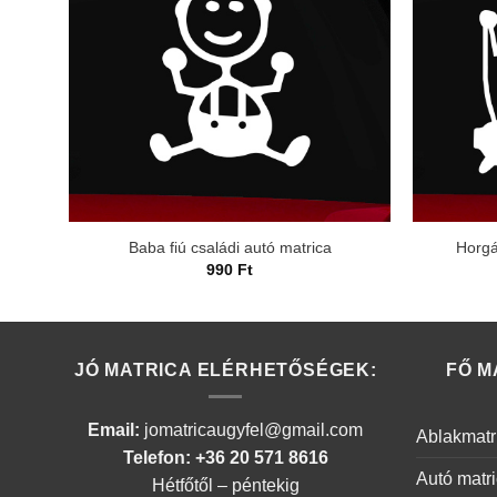
Baba fiú családi autó matrica
Horgá
990
Ft
JÓ MATRICA ELÉRHETŐSÉGEK:
FŐ M
Email:
jomatricaugyfel@gmail.com
Ablakmatr
Telefon: +36 20 571 8616
Autó matr
Hétfőtől – péntekig