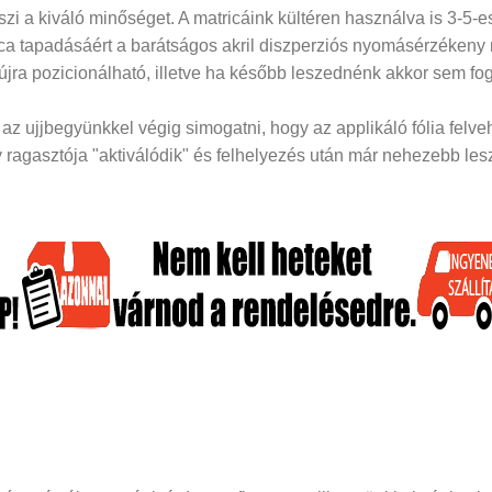
i a kiváló minőséget. A matricáink kültéren használva is 3-5-es
rica tapadásáért a barátságos akril diszperziós nyomásérzékeny
 újra pozicionálható, illetve ha később leszednénk akkor sem fog
z ujjbegyünkkel végig simogatni, hogy az applikáló fólia felveh
ragasztója "aktiválódik" és felhelyezés után már nehezebb lesz 