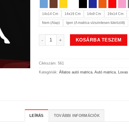
14x14 Cm
14x19 Cm
14x9 Cm
19x14 Cm
Nem (Alap)
Igen (A matrica vízszintesen tükrözött)
Állatos galopp lovas autó matrica mennyiség
KOSÁRBA TESZEM
Cikkszám:
561
Kategóriák:
Állatos autó matrica
,
Autó matrica
,
Lovas 
LEÍRÁS
TOVÁBBI INFORMÁCIÓK