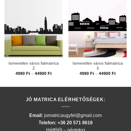
Ismeretlen város falmatrica
Ismeretlen város falmatrica
2
3
Ártartomány:
Ártarto
4990
Ft
–
44900
Ft
4990
Ft
–
44900
Ft
4990 Ft
4990 Ft
-
-
44900 Ft
44900 F
JÓ MATRICA ELÉRHETŐSÉGEK:
Email:
jomatricaugyfel@gmail.com
Telefon: +36 20 571 8616
Hétfőtől – péntekig