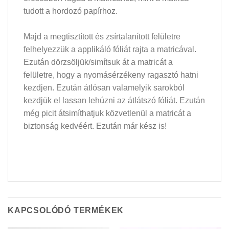
tudott a hordozó papírhoz.
Majd a megtisztított és zsírtalanított felületre
felhelyezzük a applikáló fóliát rajta a matricával.
Ezután dörzsöljük/simítsuk át a matricát a
felületre, hogy a nyomásérzékeny ragasztó hatni
kezdjen. Ezután átlósan valamelyik sarokból
kezdjük el lassan lehúzni az átlátszó fóliát. Ezután
még picit átsimíthatjuk közvetlenül a matricát a
biztonság kedvéért. Ezután már kész is!
KAPCSOLÓDÓ TERMÉKEK