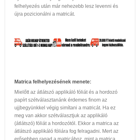
felhelyezés után már nehezebb lesz levenni és
újra pozicionálni a matricát.
Matrica felhelyezésének menete:
Mielőtt az átlátszó applikáló fóliát és a hordozó
papírt szétválasztanánk érdemes finom az
ujjbegyünkkel végig simítani a matricát. Ha ez
meg van akkor szétválasztjuk az applikáló
(átlátszó) fóliát a hordozótól. Ekkor a matrica az
átlátszó applikáló fóliára fog felragadni. Mert az
erősebben ragad a matricához, mint a matrica