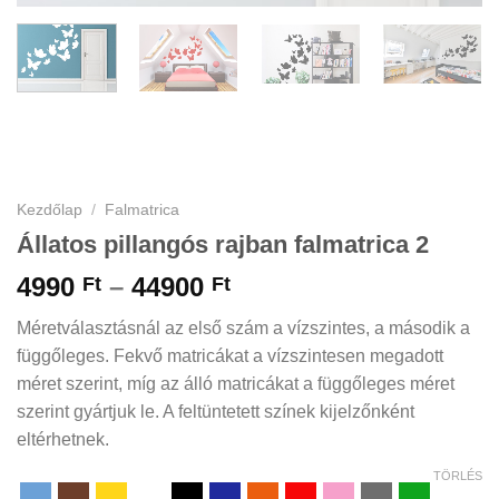
Kezdőlap
/
Falmatrica
Állatos pillangós rajban falmatrica 2
Ártartomány:
4990
–
44900
Ft
Ft
4990 Ft
Méretválasztásnál az első szám a vízszintes, a második a
-
függőleges. Fekvő matricákat a vízszintesen megadott
44900 Ft
méret szerint, míg az álló matricákat a függőleges méret
szerint gyártjuk le. A feltüntetett színek kijelzőnként
eltérhetnek.
TÖRLÉS