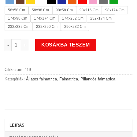
58x58 Cm
58x98 Cm
98x58 Cm
98x116 Cm
98x174 Cm
174x98 Cm
174x174 Cm
174x232 Cm
232x174 Cm
232x232 Cm
232x290 Cm
290x232 Cm
Állatos pillangós rajban falmatrica 2 mennyiség
KOSÁRBA TESZEM
Cikkszám:
119
Kategóriák:
Állatos falmatrica
,
Falmatrica
,
Pillangós falmatrica
LEÍRÁS