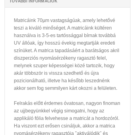
TOVÁBBI INFORMÁCIÓK
Matricáink 70µm vastagságúak, amely lehetővé
teszi a kiváló minőséget. A matricáink kültéren
használva is 3-5-es tartóssággal bírnak továbbá
UV állóak, így hosszú évekig megtartják eredeti
színüket. A matrica tapadásáért a barátságos akril
diszperziós nyomásérzékeny ragasztó felel,
melynek szuper képességei közé tartozik, hogy
akár többször is vissza szedhető és újra
pozicionálható, illetve ha később leszednénk
akkor sem fog semmilyen kárt okozni a felületen.
Felrakás előtt érdemes óvatosan, nagyon finoman
az ujjbegyünkkel végig simogatni, hogy az
applikáló fólia felvehesse a matricát a hordozóról.
Ha viszont ezt erősen csináljuk, akkor a matrica
nyomásérzékeny ragasztója "aktiválódik" és