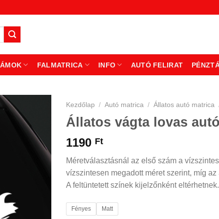
ZÁMOK
FALMATRICA
INFO
AUTÓ FELIRAT
PÉNZT
Kezdőlap
/
Autó matrica
/
Állatos autó matrica
Állatos vágta lovas autó
1190
Ft
Méretválasztásnál az első szám a vízszintes
vízszintesen megadott méret szerint, míg az á
A feltüntetett színek kijelzőnként eltérhetnek.
Fényes
Matt