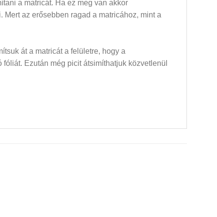
mítani a matricát. Ha ez meg van akkor
dni. Mert az erősebben ragad a matricához, mint a
mítsuk át a matricát a felületre, hogy a
óliát. Ezután még picit átsimíthatjuk közvetlenül