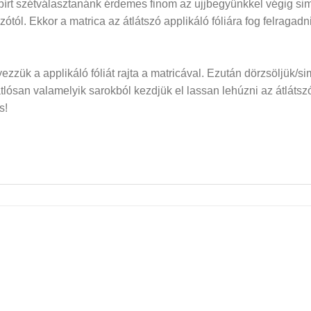
papírt szétválasztanánk érdemes finom az ujjbegyünkkel végig si
dozótól. Ekkor a matrica az átlátszó applikáló fóliára fog felraga
elyezzük a applikáló fóliát rajta a matricával. Ezután dörzsöljük/si
san valamelyik sarokból kezdjük el lassan lehúzni az átlátszó f
s!