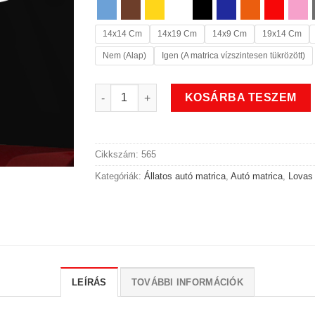
14x14 Cm
14x19 Cm
14x9 Cm
19x14 Cm
Nem (Alap)
Igen (A matrica vízszintesen tükrözött)
Állatos vágta lovas autó matrica 2 mennyiség
KOSÁRBA TESZEM
Cikkszám:
565
Kategóriák:
Állatos autó matrica
,
Autó matrica
,
Lovas 
LEÍRÁS
TOVÁBBI INFORMÁCIÓK