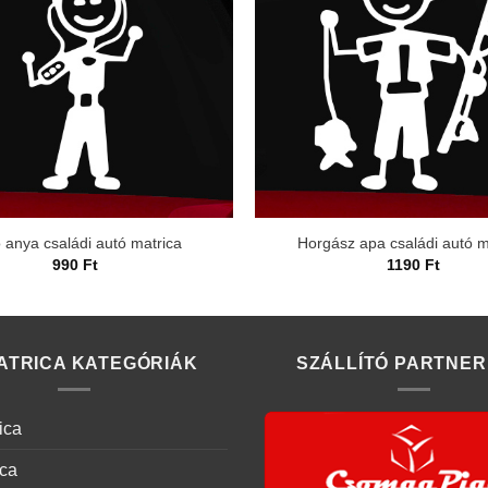
 anya családi autó matrica
Horgász apa családi autó m
990
Ft
1190
Ft
ATRICA KATEGÓRIÁK
SZÁLLÍTÓ PARTNER
ica
ica