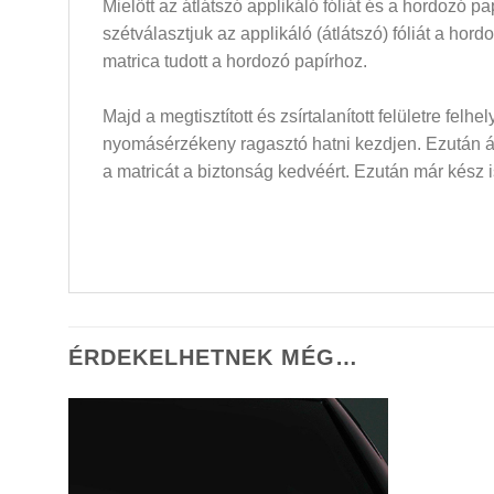
Mielőtt az átlátszó applikáló fóliát és a hordozó 
szétválasztjuk az applikáló (átlátszó) fóliát a hor
matrica tudott a hordozó papírhoz.
Majd a megtisztított és zsírtalanított felületre felh
nyomásérzékeny ragasztó hatni kezdjen. Ezután átló
a matricát a biztonság kedvéért. Ezután már kész i
ÉRDEKELHETNEK MÉG…