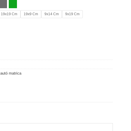
19x19 Cm
19x9 Cm
9x14 Cm
9x19 Cm
autó matrica