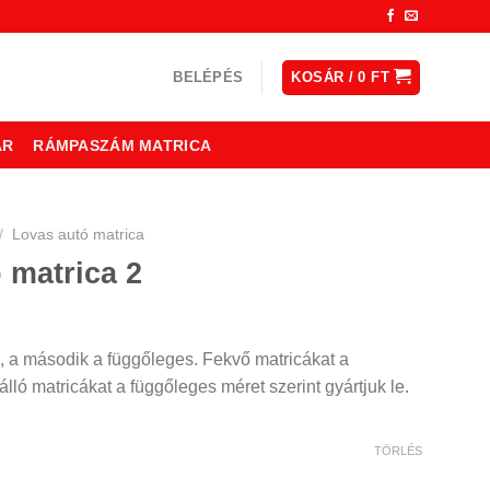
BELÉPÉS
KOSÁR /
0
FT
ÁR
RÁMPASZÁM MATRICA
/
Lovas autó matrica
 matrica 2
, a második a függőleges. Fekvő matricákat a
lló matricákat a függőleges méret szerint gyártjuk le.
TÖRLÉS