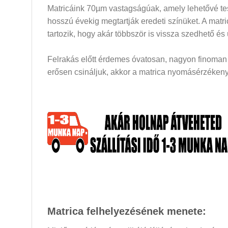
Matricáink 70µm vastagságúak, amely lehetővé tesz
hosszú évekig megtartják eredeti színüket. A mat
tartozik, hogy akár többször is vissza szedhető és
Felrakás előtt érdemes óvatosan, nagyon finoman a
erősen csináljuk, akkor a matrica nyomásérzékeny 
Matrica felhelyezésének menete: