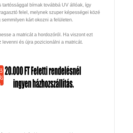
 tartóssággal bírnak továbbá UV állóak, így
 ragasztó felel, melynek szuper képességei közé
 semmilyen kárt okozni a felületen.
esse a matricát a hordozóról. Ha viszont ezt
levenni és újra pozicionálni a matricát.