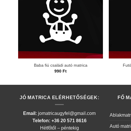
Baba fiú családi autó matrica
Futó
990
Ft
JÓ MATRICA ELÉRHETŐSÉGEK:
FŐ M
Email:
jomatricaugyfel@gmail.com
Ablakmatr
Telefon: +36 20 571 8616
Autó matr
Hétfőtől – péntekig