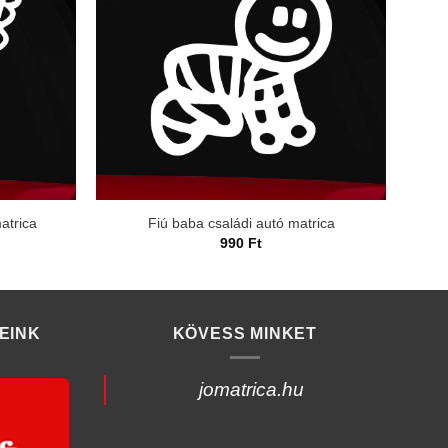
atrica
Fiú baba családi autó matrica
990
Ft
EINK
KÖVESS MINKET
jomatrica.hu