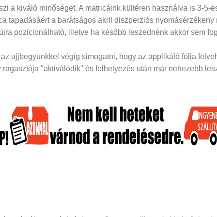
i a kiváló minőséget. A matricáink kültéren használva is 3-5-es
rica tapadásáért a barátságos akril diszperziós nyomásérzékeny
 újra pozicionálható, illetve ha később leszednénk akkor sem fog
z ujjbegyünkkel végig simogatni, hogy az applikáló fólia felveh
ragasztója "aktiválódik" és felhelyezés után már nehezebb lesz 