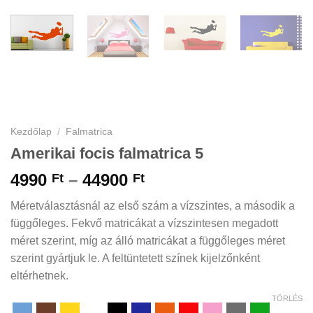
Kezdőlap
/
Falmatrica
Amerikai focis falmatrica 5
Ártartomány:
4990
–
44900
Ft
Ft
4990 Ft
Méretválasztásnál az első szám a vízszintes, a második a
-
függőleges. Fekvő matricákat a vízszintesen megadott
44900 Ft
méret szerint, míg az álló matricákat a függőleges méret
szerint gyártjuk le. A feltüntetett színek kijelzőnként
eltérhetnek.
TÖRLÉS