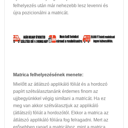
felhelyezés után már nehezebb lesz levenni és
újra pozicionálni a matricát.
Matrica felhelyezésének menete:
Mielőtt az átlátszó applikáló fóliát és a hordozó
papírt szétválasztanánk érdemes finom az
ujjbegyünkkel végig simítani a matricát. Ha ez
meg van akkor szétválasztjuk az applikáló
(átlátszó) fóliát a hordozótól. Ekkor a matrica az
átlátszó applikáló fóliára fog felragadni. Mert az
erősebben ragad a matricához, mint a matrica