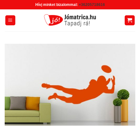
Skip
Hívj minket bizalommal:
+36205718616
to
content