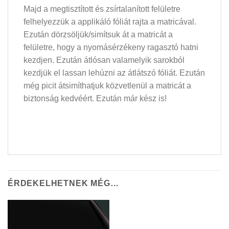
Majd a megtisztított és zsírtalanított felületre
felhelyezzük a applikáló fóliát rajta a matricával.
Ezután dörzsöljük/simítsuk át a matricát a
felületre, hogy a nyomásérzékeny ragasztó hatni
kezdjen. Ezután átlósan valamelyik sarokból
kezdjük el lassan lehúzni az átlátszó fóliát. Ezután
még picit átsimíthatjuk közvetlenül a matricát a
biztonság kedvéért. Ezután már kész is!
ÉRDEKELHETNEK MÉG…