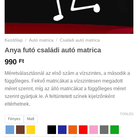
Kezdőlap
/
Autó matrica
/
Családi autó matrica
Anya futó családi autó matrica
990
Ft
Méretválasztásnál az első szám a vízszintes, a második a
függőleges. Fekvő matricákat a vízszintesen megadott
méret szerint, míg az álló matricákat a függőleges méret
szerint gyártjuk le. A feltüntetett színek kijelzőnként
eltérhetnek.
TÖRLÉS
Fényes
Matt