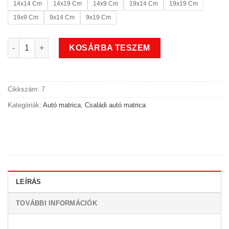
14x14 Cm
14x19 Cm
14x9 Cm
19x14 Cm
19x19 Cm
19x9 Cm
9x14 Cm
9x19 Cm
Anya futó családi autó matrica mennyiség
KOSÁRBA TESZEM
Cikkszám:
7
Kategóriák:
Autó matrica
,
Családi autó matrica
LEÍRÁS
TOVÁBBI INFORMÁCIÓK