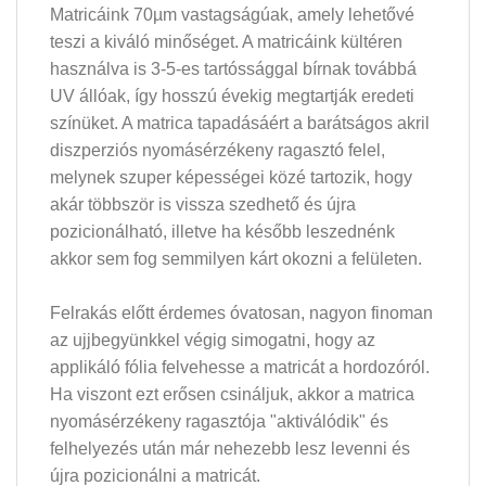
Matricáink 70µm vastagságúak, amely lehetővé
teszi a kiváló minőséget. A matricáink kültéren
használva is 3-5-es tartóssággal bírnak továbbá
UV állóak, így hosszú évekig megtartják eredeti
színüket. A matrica tapadásáért a barátságos akril
diszperziós nyomásérzékeny ragasztó felel,
melynek szuper képességei közé tartozik, hogy
akár többször is vissza szedhető és újra
pozicionálható, illetve ha később leszednénk
akkor sem fog semmilyen kárt okozni a felületen.
Felrakás előtt érdemes óvatosan, nagyon finoman
az ujjbegyünkkel végig simogatni, hogy az
applikáló fólia felvehesse a matricát a hordozóról.
Ha viszont ezt erősen csináljuk, akkor a matrica
nyomásérzékeny ragasztója "aktiválódik" és
felhelyezés után már nehezebb lesz levenni és
újra pozicionálni a matricát.