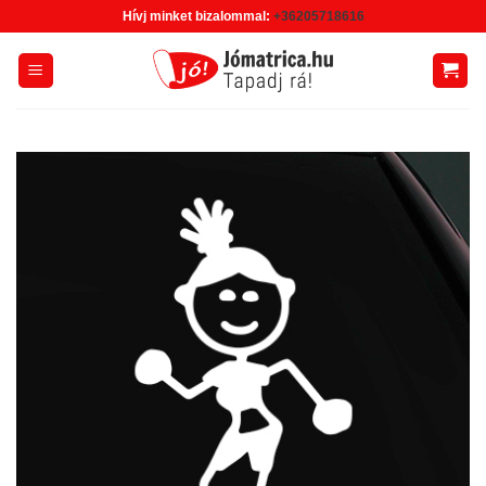
Skip
Hívj minket bizalommal:
+36205718616
to
content