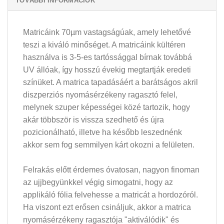
TOVÁBBI INFORMÁCIÓK
Matricáink 70µm vastagságúak, amely lehetővé
teszi a kiváló minőséget. A matricáink kültéren
használva is 3-5-es tartóssággal bírnak továbbá
UV állóak, így hosszú évekig megtartják eredeti
színüket. A matrica tapadásáért a barátságos akril
diszperziós nyomásérzékeny ragasztó felel,
melynek szuper képességei közé tartozik, hogy
akár többször is vissza szedhető és újra
pozicionálható, illetve ha később leszednénk
akkor sem fog semmilyen kárt okozni a felületen.
Felrakás előtt érdemes óvatosan, nagyon finoman
az ujjbegyünkkel végig simogatni, hogy az
applikáló fólia felvehesse a matricát a hordozóról.
Ha viszont ezt erősen csináljuk, akkor a matrica
nyomásérzékeny ragasztója "aktiválódik" és