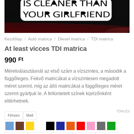
Kezdőlap
/
Autó matrica
/
Diesel matrica
/
TDI matrica
At least vicces TDI matrica
990
Ft
Méretválasztásnál az első szám a vízszintes, a második a
függőleges. Fekvő matricákat a vízszintesen megadott
méret szerint, míg az álló matricákat a függőleges méret
szerint gyártjuk le. A feltüntetett színek kijelzőnként
eltérhetnek.
TÖRLÉS
Fényes
Matt