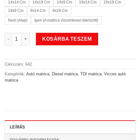
14x14 Cm
14x19 Cm
14x9 Cm
19x14 Cm
19x19 Cm
19x9 Cm
9x14 Cm
9x19 Cm
Nem (Alap)
Igen (A matrica vízszintesen tükrözött)
At least vicces TDI matrica mennyiség
KOSÁRBA TESZEM
Cikkszám:
642
Kategóriák:
Autó matrica
,
Diesel matrica
,
TDI matrica
,
Vicces autó
matrica
LEÍRÁS