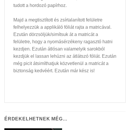
tudott a hordozó papírhoz.
Majd a megtisztított és zsírtalanított felületre
felhelyezzük a applikáló fóliát rajta a matricával.
Ezután dörzsöljük/simítsuk át a matricát a
felületre, hogy a nyomásérzékeny ragasztó hatni
kezdjen. Ezután átlósan valamelyik sarokból
kezdjük el lassan lehúzni az átlátszó fóliát. Ezután
még picit átsimíthatjuk közvetlenül a matricát a
biztonság kedvéért. Ezután már kész is!
ÉRDEKELHETNEK MÉG…