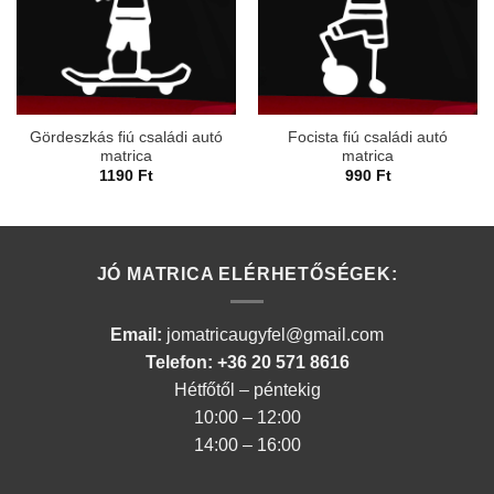
Gördeszkás fiú családi autó
Focista fiú családi autó
matrica
matrica
1190
Ft
990
Ft
JÓ MATRICA ELÉRHETŐSÉGEK:
Email:
jomatricaugyfel@gmail.com
Telefon: +36 20 571 8616
Hétfőtől – péntekig
10:00 – 12:00
14:00 – 16:00