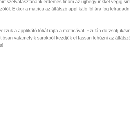
papírt szétválasztanánk érdemes finom az ujjbegyünkkel végig si
dozótól. Ekkor a matrica az átlátszó applikáló fóliára fog felraga
elyezzük a applikáló fóliát rajta a matricával. Ezután dörzsöljük/si
san valamelyik sarokból kezdjük el lassan lehúzni az átlátszó f
s!