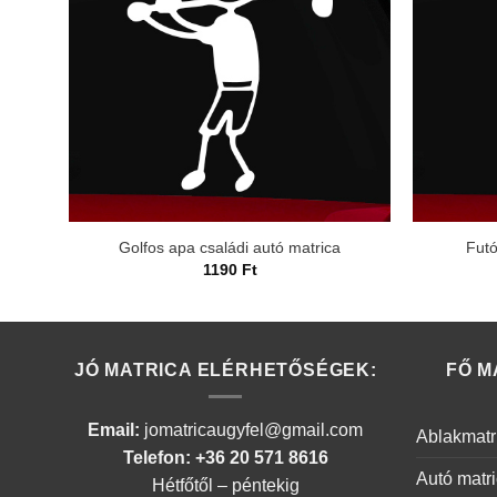
Golfos apa családi autó matrica
Futó
1190
Ft
JÓ MATRICA ELÉRHETŐSÉGEK:
FŐ M
Email:
jomatricaugyfel@gmail.com
Ablakmatr
Telefon: +36 20 571 8616
Autó matr
Hétfőtől – péntekig