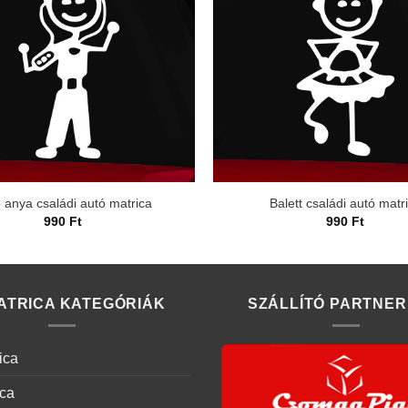
 anya családi autó matrica
Balett családi autó matr
990
Ft
990
Ft
ATRICA KATEGÓRIÁK
SZÁLLÍTÓ PARTNER
ica
ica