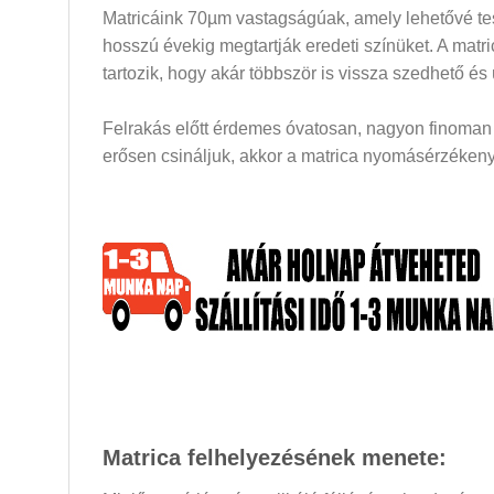
Matricáink 70µm vastagságúak, amely lehetővé tesz
hosszú évekig megtartják eredeti színüket. A mat
tartozik, hogy akár többször is vissza szedhető és
Felrakás előtt érdemes óvatosan, nagyon finoman a
erősen csináljuk, akkor a matrica nyomásérzékeny 
Matrica felhelyezésének menete: