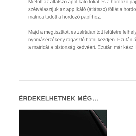
Mielőtt az átlátszó applikáló fóliát és a hordozó 
szétválasztjuk az applikáló (átlátszó) fóliát a hor
matrica tudott a hordozó papírhoz.
Majd a megtisztított és zsírtalanított felületre felh
nyomásérzékeny ragasztó hatni kezdjen. Ezután átló
a matricát a biztonság kedvéért. Ezután már kész i
ÉRDEKELHETNEK MÉG…