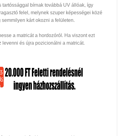
 tartóssággal bírnak továbbá UV állóak, így
 ragasztó felel, melynek szuper képességei közé
 semmilyen kárt okozni a felületen.
esse a matricát a hordozóról. Ha viszont ezt
levenni és újra pozicionálni a matricát.