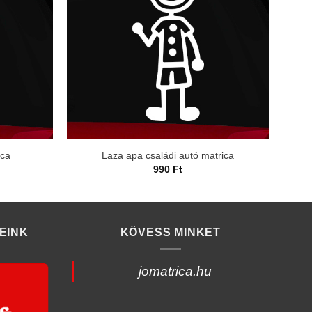
ica
Laza apa családi autó matrica
990
Ft
EINK
KÖVESS MINKET
jomatrica.hu