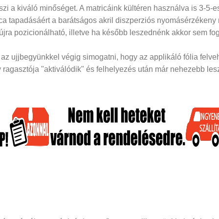
i a kiváló minőséget. A matricáink kültéren használva is 3-5-es
rica tapadásáért a barátságos akril diszperziós nyomásérzékeny
 újra pozicionálható, illetve ha később leszednénk akkor sem fog
z ujjbegyünkkel végig simogatni, hogy az applikáló fólia felveh
ragasztója "aktiválódik" és felhelyezés után már nehezebb lesz 