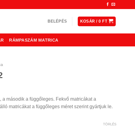
BELÉPÉS
KOSÁR /
0
FT
ÁR
RÁMPASZÁM MATRICA
ca
2
, a második a függőleges. Fekvő matricákat a
lló matricákat a függőleges méret szerint gyártjuk le.
TÖRLÉS