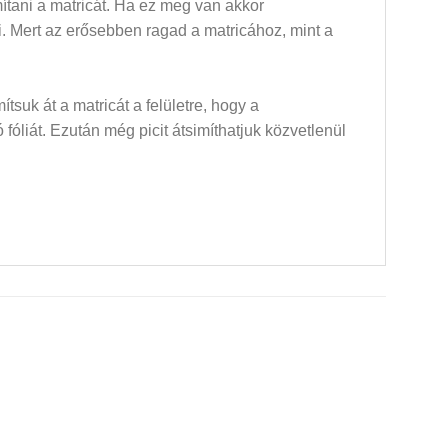
mítani a matricát. Ha ez meg van akkor
dni. Mert az erősebben ragad a matricához, mint a
mítsuk át a matricát a felületre, hogy a
óliát. Ezután még picit átsimíthatjuk közvetlenül