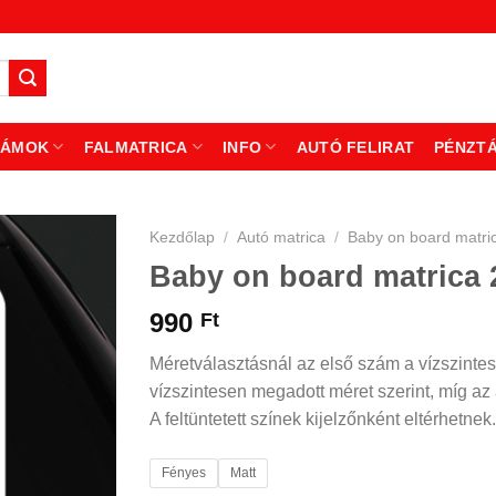
ZÁMOK
FALMATRICA
INFO
AUTÓ FELIRAT
PÉNZT
Kezdőlap
/
Autó matrica
/
Baby on board matri
Baby on board matrica 
990
Ft
Méretválasztásnál az első szám a vízszintes
vízszintesen megadott méret szerint, míg az á
A feltüntetett színek kijelzőnként eltérhetnek.
Fényes
Matt