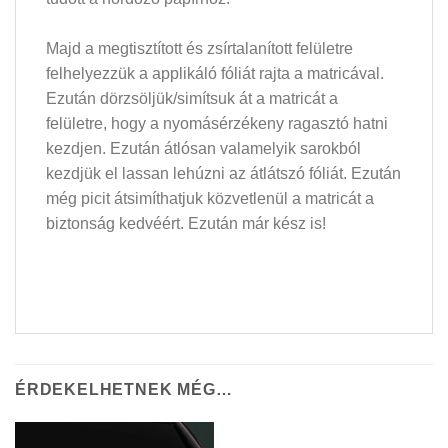
Majd a megtisztított és zsírtalanított felületre
felhelyezzük a applikáló fóliát rajta a matricával.
Ezután dörzsöljük/simítsuk át a matricát a
felületre, hogy a nyomásérzékeny ragasztó hatni
kezdjen. Ezután átlósan valamelyik sarokból
kezdjük el lassan lehúzni az átlátszó fóliát. Ezután
még picit átsimíthatjuk közvetlenül a matricát a
biztonság kedvéért. Ezután már kész is!
ÉRDEKELHETNEK MÉG…