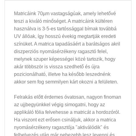
Matricáink 70µm vastagságúak, amely lehetővé
teszi a kiváló minőséget. A matricáink kültéren
használva is 3-5-es tartóssággal bírnak továbbá
UV állóak, így hosszú évekig megtartják eredeti
színüket. A matrica tapadásáért a barátságos akril
diszperziós nyomásérzékeny ragasztó felel,
melynek szuper képességei közé tartozik, hogy
akár többször is vissza szedhető és újra
pozicionálható, illetve ha később leszednénk
akkor sem fog semmilyen kárt okozni a felületen.
Felrakás előtt érdemes óvatosan, nagyon finoman
az ujjbegyünkkel végig simogatni, hogy az
applikáló fólia felvehesse a matricát a hordozóról.
Ha viszont ezt erősen csináljuk, akkor a matrica
nyomásérzékeny ragasztója "aktiválódik" és
felhelyezés után már nehezebb lesz levenni és