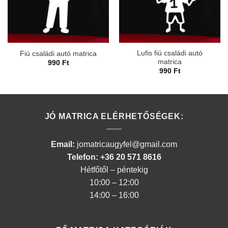
Lufis fiú családi autó
Fiú családi autó matrica
matrica
990
Ft
990
Ft
JÓ MATRICA ELÉRHETŐSÉGEK:
Email:
jomatricaugyfel@gmail.com
Telefon: +36 20 571 8616
Hétfőtől – péntekig
10:00 – 12:00
14:00 – 16:00