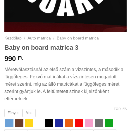
Kezdőlap
/
Autó matrica
/
Baby on board matrica
Baby on board matrica 3
990
Ft
Méretválasztásnál az első szám a vízszintes, a második a
függőleges. Fekvő matricákat a vízszintesen megadott
méret szerint, míg az álló matricákat a függőleges méret
szerint gyártjuk le. A feltüntetett színek kijelzőnként
eltérhetnek.
TÖRLÉS
Fényes
Matt