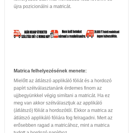
újra pozicionálni a matricát.
Matrica felhelyezésének menete:
Mielőtt az átlátszó applikáló fóliát és a hordozó
papírt szétválasztanánk érdemes finom az
ujjbegyünkkel végig simítani a matricát. Ha ez
meg van akkor szétválasztjuk az applikáló
(átlátszó) fóliát a hordozótól. Ekkor a matrica az
átlátszó applikáló fóliára fog felragadni. Mert az
erősebben ragad a matricához, mint a matrica
tudott a hordozó papírhoz.