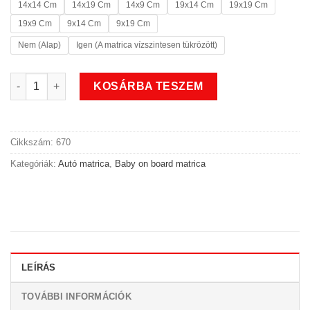
14x14 Cm
14x19 Cm
14x9 Cm
19x14 Cm
19x19 Cm
19x9 Cm
9x14 Cm
9x19 Cm
Nem (Alap)
Igen (A matrica vízszintesen tükrözött)
Baby on board matrica 3 mennyiség
KOSÁRBA TESZEM
Cikkszám:
670
Kategóriák:
Autó matrica
,
Baby on board matrica
LEÍRÁS
TOVÁBBI INFORMÁCIÓK