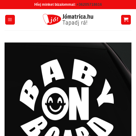
Skip
Hívj minket bizalommal:
+36205718616
to
content