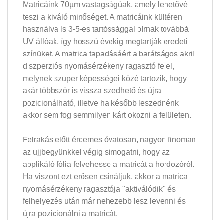
Matricáink 70µm vastagságúak, amely lehetővé
teszi a kiváló minőséget. A matricáink kültéren
használva is 3-5-es tartóssággal bírnak továbbá
UV állóak, így hosszú évekig megtartják eredeti
színüket. A matrica tapadásáért a barátságos akril
diszperziós nyomásérzékeny ragasztó felel,
melynek szuper képességei közé tartozik, hogy
akár többször is vissza szedhető és újra
pozicionálható, illetve ha később leszednénk
akkor sem fog semmilyen kárt okozni a felületen.
Felrakás előtt érdemes óvatosan, nagyon finoman
az ujjbegyünkkel végig simogatni, hogy az
applikáló fólia felvehesse a matricát a hordozóról.
Ha viszont ezt erősen csináljuk, akkor a matrica
nyomásérzékeny ragasztója "aktiválódik" és
felhelyezés után már nehezebb lesz levenni és
újra pozicionálni a matricát.