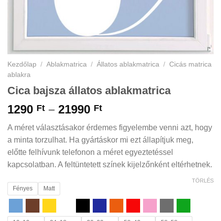
Kezdőlap
/
Ablakmatrica
/
Állatos ablakmatrica
/
Cicás matrica
ablakra
Cica bajsza állatos ablakmatrica
Ártartomány:
1290
–
21990
Ft
Ft
1290 Ft
A méret választásakor érdemes figyelembe venni azt, hogy
-
a minta torzulhat. Ha gyártáskor mi ezt állapítjuk meg,
21990 Ft
előtte felhívunk telefonon a méret egyeztetéssel
kapcsolatban. A feltüntetett színek kijelzőnként eltérhetnek.
TÖRLÉS
Fényes
Matt