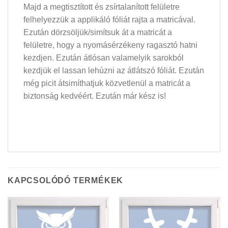
Majd a megtisztított és zsírtalanított felületre
felhelyezzük a applikáló fóliát rajta a matricával.
Ezután dörzsöljük/simítsuk át a matricát a
felületre, hogy a nyomásérzékeny ragasztó hatni
kezdjen. Ezután átlósan valamelyik sarokból
kezdjük el lassan lehúzni az átlátszó fóliát. Ezután
még picit átsimíthatjuk közvetlenül a matricát a
biztonság kedvéért. Ezután már kész is!
KAPCSOLÓDÓ TERMÉKEK