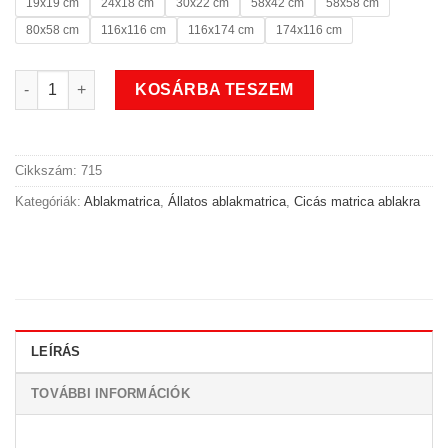
19x19 cm
24x18 cm
30x22 cm
58x42 cm
58x58 cm
80x58 cm
116x116 cm
116x174 cm
174x116 cm
Cica bajsza állatos ablakmatrica mennyiség
KOSÁRBA TESZEM
Cikkszám:
715
Kategóriák:
Ablakmatrica
,
Állatos ablakmatrica
,
Cicás matrica ablakra
LEÍRÁS
TOVÁBBI INFORMÁCIÓK