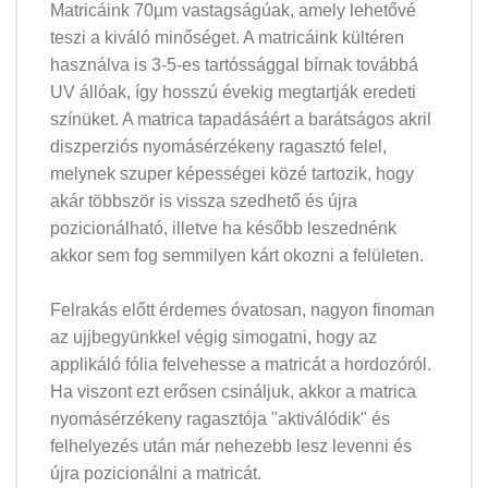
Matricáink 70µm vastagságúak, amely lehetővé
teszi a kiváló minőséget. A matricáink kültéren
használva is 3-5-es tartóssággal bírnak továbbá
UV állóak, így hosszú évekig megtartják eredeti
színüket. A matrica tapadásáért a barátságos akril
diszperziós nyomásérzékeny ragasztó felel,
melynek szuper képességei közé tartozik, hogy
akár többször is vissza szedhető és újra
pozicionálható, illetve ha később leszednénk
akkor sem fog semmilyen kárt okozni a felületen.
Felrakás előtt érdemes óvatosan, nagyon finoman
az ujjbegyünkkel végig simogatni, hogy az
applikáló fólia felvehesse a matricát a hordozóról.
Ha viszont ezt erősen csináljuk, akkor a matrica
nyomásérzékeny ragasztója "aktiválódik" és
felhelyezés után már nehezebb lesz levenni és
újra pozicionálni a matricát.