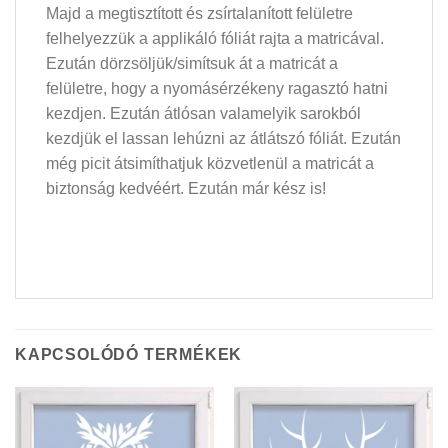
Majd a megtisztított és zsírtalanított felületre
felhelyezzük a applikáló fóliát rajta a matricával.
Ezután dörzsöljük/simítsuk át a matricát a
felületre, hogy a nyomásérzékeny ragasztó hatni
kezdjen. Ezután átlósan valamelyik sarokból
kezdjük el lassan lehúzni az átlátszó fóliát. Ezután
még picit átsimíthatjuk közvetlenül a matricát a
biztonság kedvéért. Ezután már kész is!
KAPCSOLÓDÓ TERMÉKEK