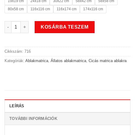
19x19 cm
24x18 cm
30x22 cm
58x42 cm
58x58 cm
80x58 cm
116x116 cm
116x174 cm
174x116 cm
Cica banda állatos ablakmatrica mennyiség
KOSÁRBA TESZEM
Cikkszám:
716
Kategóriák:
Ablakmatrica
,
Állatos ablakmatrica
,
Cicás matrica ablakra
LEÍRÁS
TOVÁBBI INFORMÁCIÓK