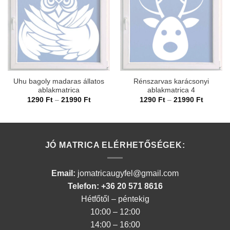
Uhu bagoly madaras állatos
Rénszarvas karácsonyi
ablakmatrica
ablakmatrica 4
Ártartomány:
Ártarto
1290
Ft
–
21990
Ft
1290
Ft
–
21990
Ft
1290 Ft
1290 Ft
-
-
21990 Ft
21990 F
JÓ MATRICA ELÉRHETŐSÉGEK:
Email:
jomatricaugyfel@gmail.com
Telefon: +36 20 571 8616
Hétfőtől – péntekig
10:00 – 12:00
14:00 – 16:00