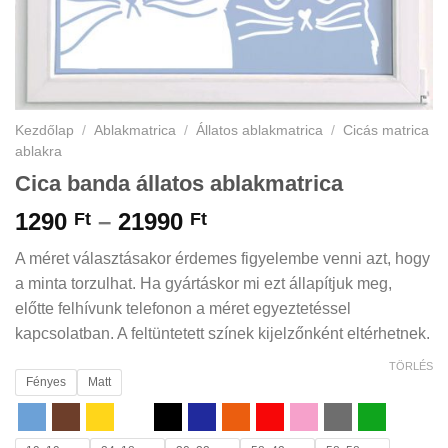
Kezdőlap
/
Ablakmatrica
/
Állatos ablakmatrica
/
Cicás matrica
ablakra
Cica banda állatos ablakmatrica
Ártartomány:
1290
–
21990
Ft
Ft
1290 Ft
A méret választásakor érdemes figyelembe venni azt, hogy
-
a minta torzulhat. Ha gyártáskor mi ezt állapítjuk meg,
21990 Ft
előtte felhívunk telefonon a méret egyeztetéssel
kapcsolatban. A feltüntetett színek kijelzőnként eltérhetnek.
TÖRLÉS
Fényes
Matt