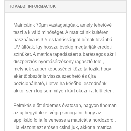
TOVÁBBI INFORMÁCIÓK
Matricáink 70µm vastagságúak, amely lehetővé
teszi a kiváló minőséget. A matricáink kültéren
használva is 3-5-es tartóssággal bírnak továbbá
UV állóak, így hosszú évekig megtartják eredeti
színüket. A matrica tapadásáért a barátságos akril
diszperziós nyomásérzékeny ragasztó felel,
melynek szuper képességei közé tartozik, hogy
akár többször is vissza szedhető és újra
pozicionálható, illetve ha később leszednénk
akkor sem fog semmilyen kárt okozni a felületen.
Felrakás előtt érdemes óvatosan, nagyon finoman
az ujjbegyünkkel végig simogatni, hogy az
applikáló fólia felvehesse a matricát a hordozóról.
Ha viszont ezt erősen csináljuk, akkor a matrica