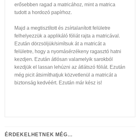
erősebben ragad a matricához, mint a matrica
tudott a hordozó papírhoz.
Majd a megtisztított és zsírtalanított felületre
felhelyezzük a applikáló fóliát rajta a matricával.
Ezután dörzsöljük/simítsuk át a matricát a
felületre, hogy a nyomásérzékeny ragasztó hatni
kezdjen. Ezután átlósan valamelyik sarokból
kezdjük el lassan lehúzni az átlátszó fóliát. Ezután
még picit átsimíthatjuk közvetlenül a matricát a
biztonság kedvéért. Ezután már kész is!
ÉRDEKELHETNEK MÉG…