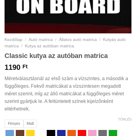
Kezdőlap
/
Autó matrica
/
Állatos autó matrica
/
Kutyás autó
matrica
/
Kutya az autóban matrica
Classic kutya az autóban matrica
1190
Ft
Méretválasztásnál az első szám a vízszintes, a második a
függőleges. Fekvő matricákat a vízszintesen megadott
méret szerint, míg az álló matricákat a függőleges méret
szerint gyártjuk le. A feltüntetett színek kijelzőnként
eltérhetnek.
TÖRLÉS
Fényes
Matt