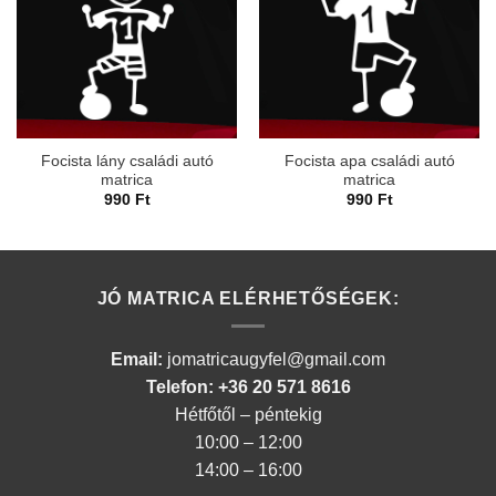
Focista lány családi autó
Focista apa családi autó
matrica
matrica
990
Ft
990
Ft
JÓ MATRICA ELÉRHETŐSÉGEK:
Email:
jomatricaugyfel@gmail.com
Telefon: +36 20 571 8616
Hétfőtől – péntekig
10:00 – 12:00
14:00 – 16:00