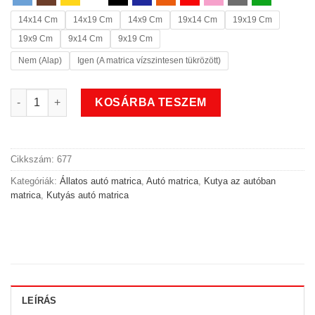
14x14 Cm
14x19 Cm
14x9 Cm
19x14 Cm
19x19 Cm
19x9 Cm
9x14 Cm
9x19 Cm
Nem (Alap)
Igen (A matrica vízszintesen tükrözött)
Classic kutya az autóban matrica mennyiség
KOSÁRBA TESZEM
Cikkszám:
677
Kategóriák:
Állatos autó matrica
,
Autó matrica
,
Kutya az autóban
matrica
,
Kutyás autó matrica
LEÍRÁS