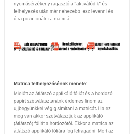
nyomásérzékeny ragasztója "aktiválódik" és
felhelyezés után már nehezebb lesz levenni és
újra pozicionálni a matricát.
Matrica felhelyezésének menete:
Mielőtt az átlátszó applikáló fóliát és a hordozó
papírt szétválasztanánk érdemes finom az
ujjbegyünkkel végig simítani a matricát. Ha ez
meg van akkor szétválasztjuk az applikáló
(átlátszó) fóliát a hordozótól. Ekkor a matrica az
átlátszó applikáló fóliára fog felragadni. Mert az