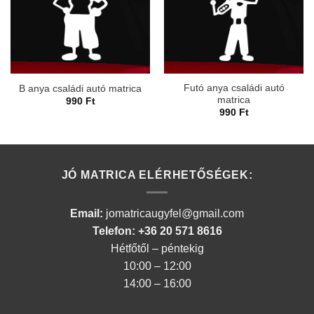
Futó anya családi autó
B anya családi autó matrica
matrica
990
Ft
990
Ft
JÓ MATRICA ELÉRHETŐSÉGEK:
Email:
jomatricaugyfel@gmail.com
Telefon: +36 20 571 8616
Hétfőtől – péntekig
10:00 – 12:00
14:00 – 16:00