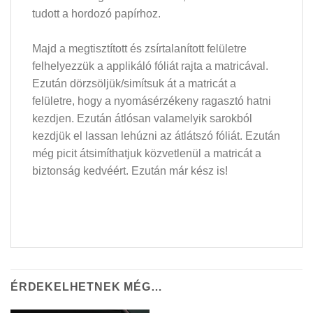
tudott a hordozó papírhoz.
Majd a megtisztított és zsírtalanított felületre
felhelyezzük a applikáló fóliát rajta a matricával.
Ezután dörzsöljük/simítsuk át a matricát a
felületre, hogy a nyomásérzékeny ragasztó hatni
kezdjen. Ezután átlósan valamelyik sarokból
kezdjük el lassan lehúzni az átlátszó fóliát. Ezután
még picit átsimíthatjuk közvetlenül a matricát a
biztonság kedvéért. Ezután már kész is!
ÉRDEKELHETNEK MÉG…