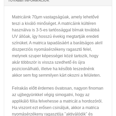
TOVÁBBI INFORMÁCIÓK
Matricáink 70µm vastagságúak, amely lehetővé
teszi a kiváló minőséget. A matricáink kültéren
használva is 3-5-es tartóssággal bírnak továbbá
UV állóak, így hosszú évekig megtartják eredeti
színüket. A matrica tapadásáért a barátságos akril
diszperziós nyomásérzékeny ragasztó felel,
melynek szuper képességei közé tartozik, hogy
akár többször is vissza szedhető és újra
pozicionálható, illetve ha később leszednénk
akkor sem fog semmilyen kárt okozni a felületen.
Felrakás előtt érdemes óvatosan, nagyon finoman
az ujjbegyünkkel végig simogatni, hogy az
applikáló fólia felvehesse a matricát a hordozóról.
Ha viszont ezt erősen csináljuk, akkor a matrica
nyomásérzékeny ragasztója "aktiválódik" és