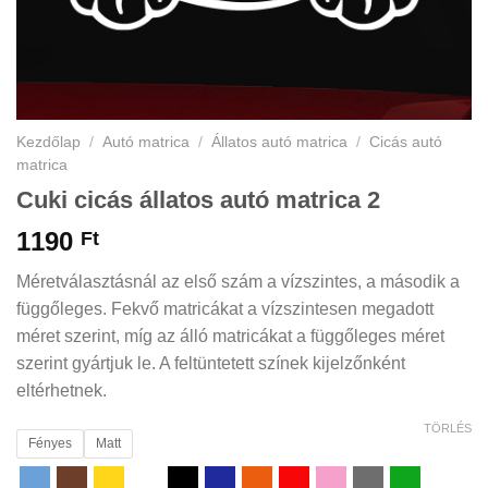
Kezdőlap
/
Autó matrica
/
Állatos autó matrica
/
Cicás autó
matrica
Cuki cicás állatos autó matrica 2
1190
Ft
Méretválasztásnál az első szám a vízszintes, a második a
függőleges. Fekvő matricákat a vízszintesen megadott
méret szerint, míg az álló matricákat a függőleges méret
szerint gyártjuk le. A feltüntetett színek kijelzőnként
eltérhetnek.
TÖRLÉS
Fényes
Matt