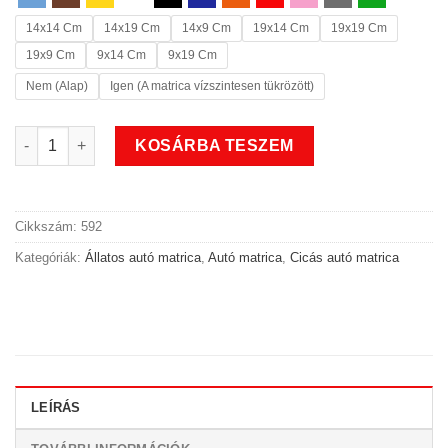
14x14 Cm
14x19 Cm
14x9 Cm
19x14 Cm
19x19 Cm
19x9 Cm
9x14 Cm
9x19 Cm
Nem (Alap)
Igen (A matrica vízszintesen tükrözött)
Cuki cicás állatos autó matrica 2 mennyiség
KOSÁRBA TESZEM
Cikkszám:
592
Kategóriák:
Állatos autó matrica
,
Autó matrica
,
Cicás autó matrica
LEÍRÁS