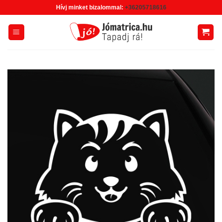
Skip
Hívj minket bizalommal:
+36205718616
to
content