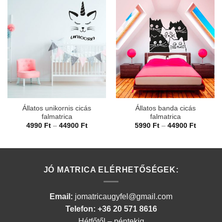
Állatos unikornis cicás
Állatos banda cicás
falmatrica
falmatrica
Ártartomány:
Ártarto
4990
Ft
–
44900
Ft
5990
Ft
–
44900
Ft
4990 Ft
5990 Ft
-
-
44900 Ft
44900 F
JÓ MATRICA ELÉRHETŐSÉGEK:
Email:
jomatricaugyfel@gmail.com
Telefon: +36 20 571 8616
Hétfőtől – péntekig