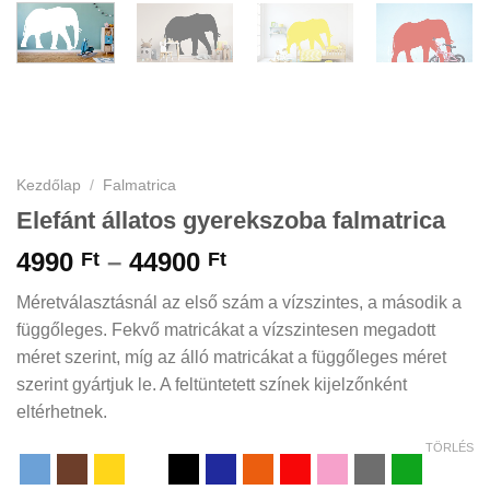
Kezdőlap
/
Falmatrica
Elefánt állatos gyerekszoba falmatrica
Ártartomány:
4990
–
44900
Ft
Ft
4990 Ft
Méretválasztásnál az első szám a vízszintes, a második a
-
függőleges. Fekvő matricákat a vízszintesen megadott
44900 Ft
méret szerint, míg az álló matricákat a függőleges méret
szerint gyártjuk le. A feltüntetett színek kijelzőnként
eltérhetnek.
TÖRLÉS