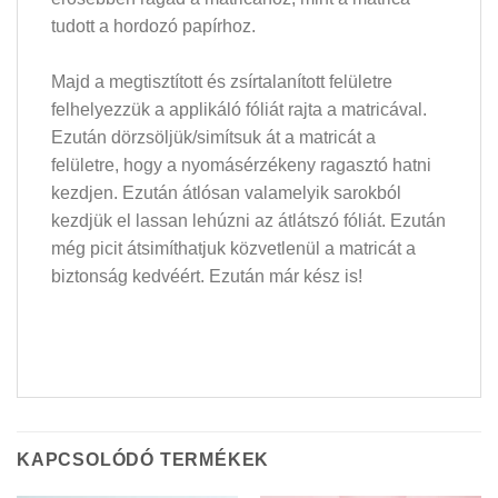
tudott a hordozó papírhoz.
Majd a megtisztított és zsírtalanított felületre
felhelyezzük a applikáló fóliát rajta a matricával.
Ezután dörzsöljük/simítsuk át a matricát a
felületre, hogy a nyomásérzékeny ragasztó hatni
kezdjen. Ezután átlósan valamelyik sarokból
kezdjük el lassan lehúzni az átlátszó fóliát. Ezután
még picit átsimíthatjuk közvetlenül a matricát a
biztonság kedvéért. Ezután már kész is!
KAPCSOLÓDÓ TERMÉKEK