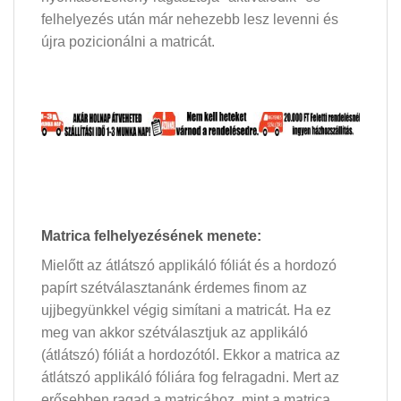
felhelyezés után már nehezebb lesz levenni és
újra pozicionálni a matricát.
Matrica felhelyezésének menete:
Mielőtt az átlátszó applikáló fóliát és a hordozó
papírt szétválasztanánk érdemes finom az
ujjbegyünkkel végig simítani a matricát. Ha ez
meg van akkor szétválasztjuk az applikáló
(átlátszó) fóliát a hordozótól. Ekkor a matrica az
átlátszó applikáló fóliára fog felragadni. Mert az
erősebben ragad a matricához, mint a matrica