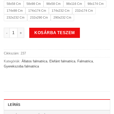
58x58 Cm
58x98 Cm
98x58 Cm
98x116 Cm
98x174 Cm
174x98 Cm
174x174 Cm
174x232 Cm
232x174 Cm
232x232 Cm
232x290 Cm
290x232 Cm
Elefánt állatos gyerekszoba falmatrica mennyiség
KOSÁRBA TESZEM
Cikkszám:
237
Kategóriák:
Állatos falmatrica
,
Elefánt falmatrica
,
Falmatrica
,
Gyerekszoba falmatrica
LEÍRÁS