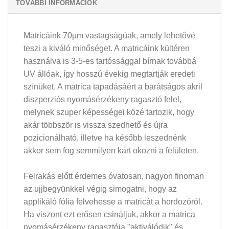
TOVÁBBI INFORMÁCIÓK
Matricáink 70µm vastagságúak, amely lehetővé
teszi a kiváló minőséget. A matricáink kültéren
használva is 3-5-es tartóssággal bírnak továbbá
UV állóak, így hosszú évekig megtartják eredeti
színüket. A matrica tapadásáért a barátságos akril
diszperziós nyomásérzékeny ragasztó felel,
melynek szuper képességei közé tartozik, hogy
akár többször is vissza szedhető és újra
pozicionálható, illetve ha később leszednénk
akkor sem fog semmilyen kárt okozni a felületen.
Felrakás előtt érdemes óvatosan, nagyon finoman
az ujjbegyünkkel végig simogatni, hogy az
applikáló fólia felvehesse a matricát a hordozóról.
Ha viszont ezt erősen csináljuk, akkor a matrica
nyomásérzékeny ragasztója "aktiválódik" és