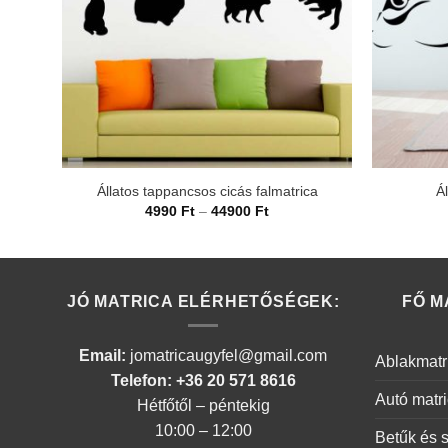
Állatos tappancsos cicás falmatrica
Ál
Ártartomány:
4990
Ft
–
44900
Ft
4990 Ft
-
44900 Ft
JÓ MATRICA ELÉRHETŐSÉGEK:
FŐ M
Email:
jomatricaugyfel@gmail.com
Ablakmatr
Telefon: +36 20 571 8616
Autó matr
Hétfőtől – péntekig
10:00 – 12:00
Betűk és 