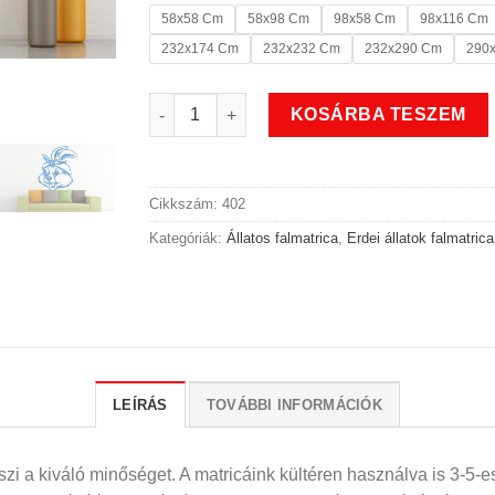
58x58 Cm
58x98 Cm
98x58 Cm
98x116 Cm
232x174 Cm
232x232 Cm
232x290 Cm
290
Harcias nyuszis erdei állatok falmatrica menn
KOSÁRBA TESZEM
Cikkszám:
402
Kategóriák:
Állatos falmatrica
,
Erdei állatok falmatrica
LEÍRÁS
TOVÁBBI INFORMÁCIÓK
i a kiváló minőséget. A matricáink kültéren használva is 3-5-es