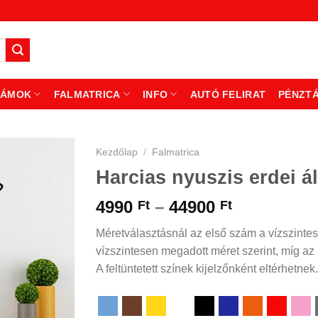
ZÁMOK
FALMATRICA
INFO
AUTÓ FELIRAT
PÉNZT
Kezdőlap
/
Falmatrica
Harcias nyuszis erdei ál
Ártartomá
4990
–
44900
Ft
Ft
4990 Ft
Méretválasztásnál az első szám a vízszintes
-
vízszintesen megadott méret szerint, míg az á
44900 Ft
A feltüntetett színek kijelzőnként eltérhetnek.