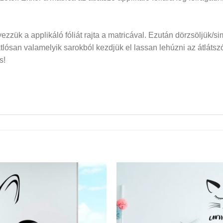
elyezzük a applikáló fóliát rajta a matricával. Ezután dörzsöljük/si
san valamelyik sarokból kezdjük el lassan lehúzni az átlátszó f
s!