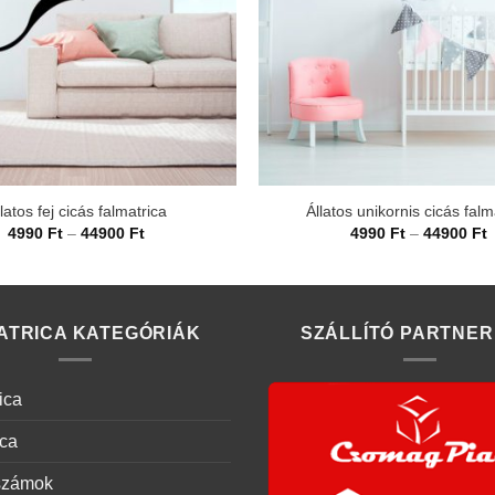
latos fej cicás falmatrica
Állatos unikornis cicás falm
Ártartomány:
Á
4990
Ft
–
44900
Ft
4990
Ft
–
44900
Ft
4990 Ft
4
-
-
44900 Ft
4
ATRICA KATEGÓRIÁK
SZÁLLÍTÓ PARTNER
ica
ica
számok