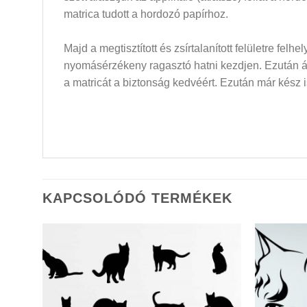
matrica tudott a hordozó papírhoz.
Majd a megtisztított és zsírtalanított felületre felh
nyomásérzékeny ragasztó hatni kezdjen. Ezután átló
a matricát a biztonság kedvéért. Ezután már kész i
KAPCSOLÓDÓ TERMÉKEK