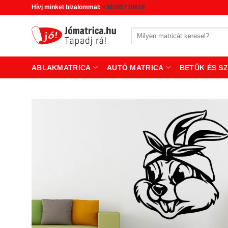
Skip
Hívj minket bizalommal:
+36205718616
to
content
Keresés
a
következőre:
ABLAKMATRICA
AUTÓ MATRICA
BETŰK ÉS S