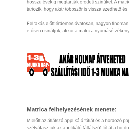
hosszú évekig megtartják eredeti színüket. A mat
tartozik, hogy akár többször is vissza szedhető és
Felrakás előtt érdemes óvatosan, nagyon finoman a
erősen csináljuk, akkor a matrica nyomásérzékeny 
Matrica felhelyezésének menete:
Mielőtt az átlátszó applikáló fóliát és a hordozó 
szétválasztjuk az applikáló (átlátszó) fóliát a hor