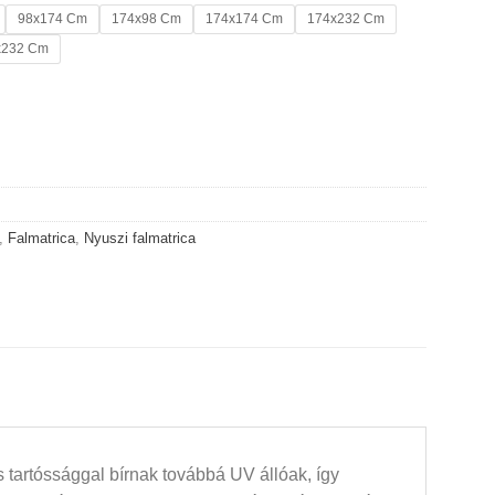
98x174 Cm
174x98 Cm
174x174 Cm
174x232 Cm
x232 Cm
yiség
,
Falmatrica
,
Nyuszi falmatrica
 tartóssággal bírnak továbbá UV állóak, így