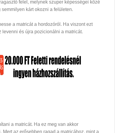
 ragasztó felel, melynek szuper képességei közé
 semmilyen kárt okozni a felületen.
esse a matricát a hordozóról. Ha viszont ezt
levenni és újra pozicionálni a matricát.
mítani a matricát. Ha ez meg van akkor
dni. Mert az erősebben ragad a matricához, mint a