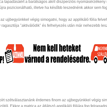
rica tapadásáért a barátságos akril diszperziós nyomásérzékeny
 újra pozicionálható, illetve ha később leszednénk akkor sem fog
z ujjbegyünkkel végig simogatni, hogy az applikáló fólia felveh
ragasztója "aktiválódik" és felhelyezés után már nehezebb lesz 
papírt szétválasztanánk érdemes finom az ujjbegyünkkel végig si
dozótól. Ekkor a matrica az átlátszó applikáló fóliára fog felraga