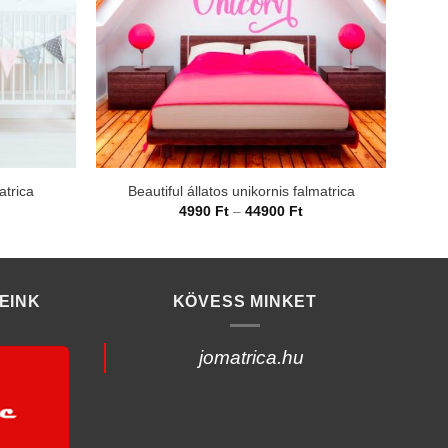
atrica
Beautiful állatos unikornis falmatrica
rtartomány:
Ártartomány:
4990
Ft
–
44900
Ft
990 Ft
4990 Ft
-
4900 Ft
44900 Ft
EINK
KÖVESS MINKET
jomatrica.hu