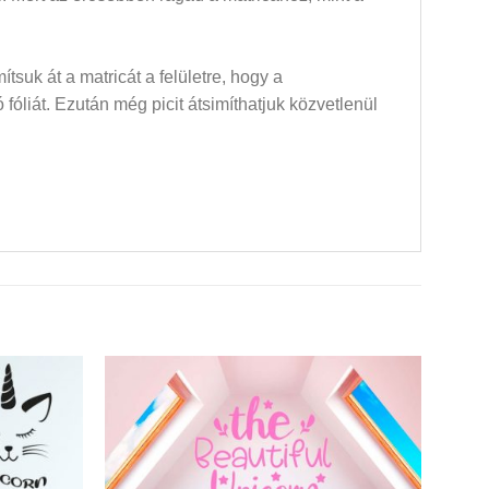
mítsuk át a matricát a felületre, hogy a
óliát. Ezután még picit átsimíthatjuk közvetlenül