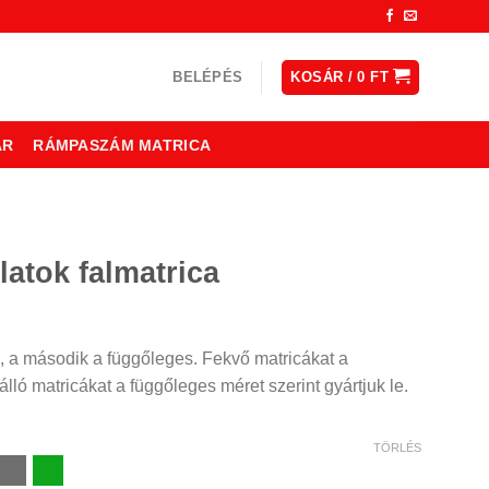
BELÉPÉS
KOSÁR /
0
FT
ÁR
RÁMPASZÁM MATRICA
latok falmatrica
ny:
, a második a függőleges. Fekvő matricákat a
lló matricákat a függőleges méret szerint gyártjuk le.
TÖRLÉS