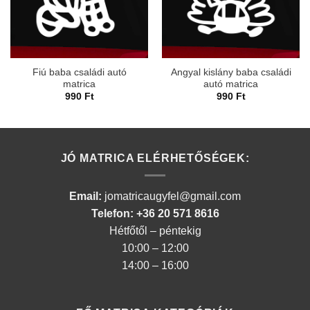
Fiú baba családi autó
Angyal kislány baba családi
matrica
autó matrica
990
Ft
990
Ft
JÓ MATRICA ELÉRHETŐSÉGEK:
Email:
jomatricaugyfel@gmail.com
Telefon: +36 20 571 8616
Hétfőtől – péntekig
10:00 – 12:00
14:00 – 16:00