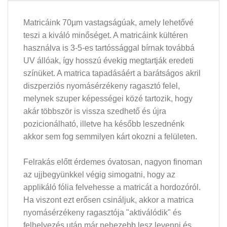
Matricáink 70µm vastagságúak, amely lehetővé
teszi a kiváló minőséget. A matricáink kültéren
használva is 3-5-es tartóssággal bírnak továbbá
UV állóak, így hosszú évekig megtartják eredeti
színüket. A matrica tapadásáért a barátságos akril
diszperziós nyomásérzékeny ragasztó felel,
melynek szuper képességei közé tartozik, hogy
akár többször is vissza szedhető és újra
pozicionálható, illetve ha később leszednénk
akkor sem fog semmilyen kárt okozni a felületen.
Felrakás előtt érdemes óvatosan, nagyon finoman
az ujjbegyünkkel végig simogatni, hogy az
applikáló fólia felvehesse a matricát a hordozóról.
Ha viszont ezt erősen csináljuk, akkor a matrica
nyomásérzékeny ragasztója "aktiválódik" és
felhelyezés után már nehezebb lesz levenni és