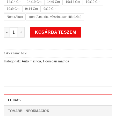
14x14 Cm
14x19 Cm
14x9 Cm
19x14 Cm
19x19 Cm
19x9 Cm
9x14 Cm
9x19 Cm
Nem (Alap)
Igen (A matrica vízszintesen tükrözött)
Hoonigan autó matrica mennyiség
KOSÁRBA TESZEM
Cikkszám:
619
Kategóriák:
Autó matrica
,
Hoonigan matrica
LEÍRÁS
TOVÁBBI INFORMÁCIÓK