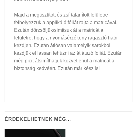
Majd a megtisztított és zsírtalanított felületre
felhelyezzük a applikáló fóliát rajta a matricával.
Ezután dörzsöljük/simítsuk át a matricát a
felületre, hogy a nyomásérzékeny ragasztó hatni
kezdjen. Ezután átlósan valamelyik sarokból
kezdjük el lassan lehúzni az átlátszó fóliát. Ezután
még picit átsimíthatjuk közvetlenül a matricát a
biztonság kedvéért. Ezután már kész is!
ÉRDEKELHETNEK MÉG…