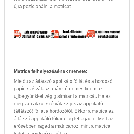
újra pozicionálni a matricát.
Matrica felhelyezésének menete:
Mielőtt az átlátszó applikáló fóliát és a hordozó
papírt szétválasztanánk érdemes finom az
ujjbegyünkkel végig simítani a matricát. Ha ez
meg van akkor szétválasztjuk az applikáló
(átlátszó) fóliát a hordozótól. Ekkor a matrica az
átlátszó applikáló fóliára fog felragadni. Mert az
erősebben ragad a matricához, mint a matrica
tudott a hordozó papírhoz.