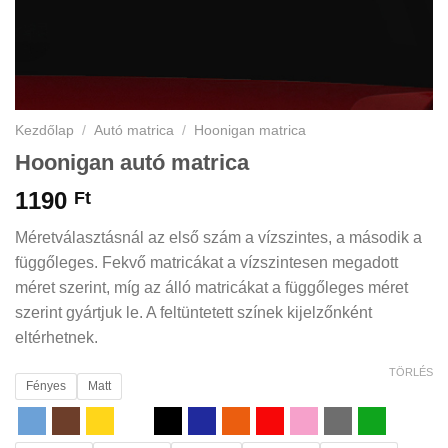
Kezdőlap
/
Autó matrica
/
Hoonigan matrica
Hoonigan autó matrica
1190
Ft
Méretválasztásnál az első szám a vízszintes, a második a
függőleges. Fekvő matricákat a vízszintesen megadott
méret szerint, míg az álló matricákat a függőleges méret
szerint gyártjuk le. A feltüntetett színek kijelzőnként
eltérhetnek.
TÖRLÉS
Fényes
Matt