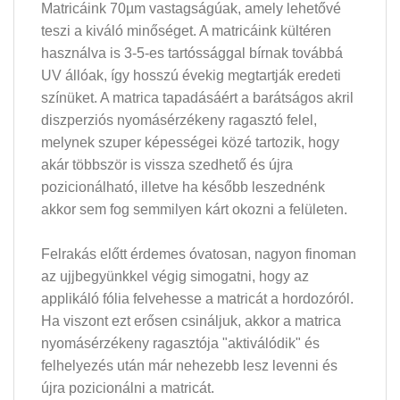
Matricáink 70µm vastagságúak, amely lehetővé
teszi a kiváló minőséget. A matricáink kültéren
használva is 3-5-es tartóssággal bírnak továbbá
UV állóak, így hosszú évekig megtartják eredeti
színüket. A matrica tapadásáért a barátságos akril
diszperziós nyomásérzékeny ragasztó felel,
melynek szuper képességei közé tartozik, hogy
akár többször is vissza szedhető és újra
pozicionálható, illetve ha később leszednénk
akkor sem fog semmilyen kárt okozni a felületen.
Felrakás előtt érdemes óvatosan, nagyon finoman
az ujjbegyünkkel végig simogatni, hogy az
applikáló fólia felvehesse a matricát a hordozóról.
Ha viszont ezt erősen csináljuk, akkor a matrica
nyomásérzékeny ragasztója "aktiválódik" és
felhelyezés után már nehezebb lesz levenni és
újra pozicionálni a matricát.