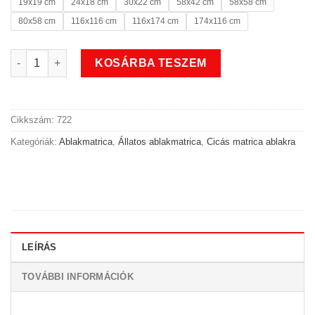
19x19 cm
24x18 cm
30x22 cm
58x42 cm
58x58 cm
80x58 cm
116x116 cm
116x174 cm
174x116 cm
Kölyök cicás állatos ablakmatrica mennyiség
KOSÁRBA TESZEM
Cikkszám:
722
Kategóriák:
Ablakmatrica
,
Állatos ablakmatrica
,
Cicás matrica ablakra
LEÍRÁS
TOVÁBBI INFORMÁCIÓK