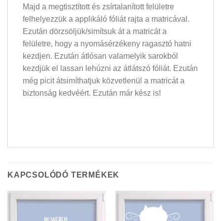
Majd a megtisztított és zsírtalanított felületre
felhelyezzük a applikáló fóliát rajta a matricával.
Ezután dörzsöljük/simítsuk át a matricát a
felületre, hogy a nyomásérzékeny ragasztó hatni
kezdjen. Ezután átlósan valamelyik sarokból
kezdjük el lassan lehúzni az átlátszó fóliát. Ezután
még picit átsimíthatjuk közvetlenül a matricát a
biztonság kedvéért. Ezután már kész is!
KAPCSOLÓDÓ TERMÉKEK