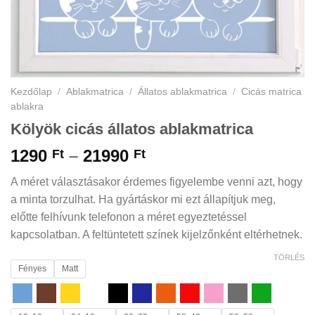
Kezdőlap
/
Ablakmatrica
/
Állatos ablakmatrica
/
Cicás matrica
ablakra
Kölyök cicás állatos ablakmatrica
Ártartomány:
1290
–
21990
Ft
Ft
1290 Ft
A méret választásakor érdemes figyelembe venni azt, hogy
-
a minta torzulhat. Ha gyártáskor mi ezt állapítjuk meg,
21990 Ft
előtte felhívunk telefonon a méret egyeztetéssel
kapcsolatban. A feltüntetett színek kijelzőnként eltérhetnek.
TÖRLÉS
Fényes
Matt