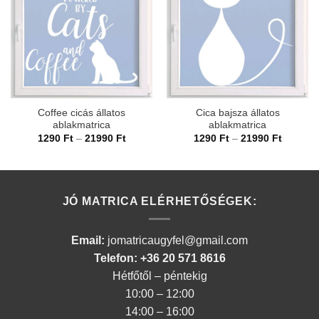
Coffee cicás állatos
Cica bajsza állatos
ablakmatrica
ablakmatrica
Ártartomány:
Ártarto
1290
Ft
–
21990
Ft
1290
Ft
–
21990
Ft
1290 Ft
1290 Ft
-
-
21990 Ft
21990 F
JÓ MATRICA ELÉRHETŐSÉGEK:
Email:
jomatricaugyfel@gmail.com
Telefon: +36 20 571 8616
Hétfőtől – péntekig
10:00 – 12:00
14:00 – 16:00