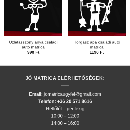
Üzletasszony anya családi
Horgász apa családi autó
autó matrica
matrica
990
Ft
1190
Ft
JÓ MATRICA ELÉRHETŐSÉGEK:
Email:
jomatricaugyfel@gmail.com
Telefon: +36 20 571 8616
Hétfőtől – péntekig
10:00 – 12:00
14:00 – 16:00