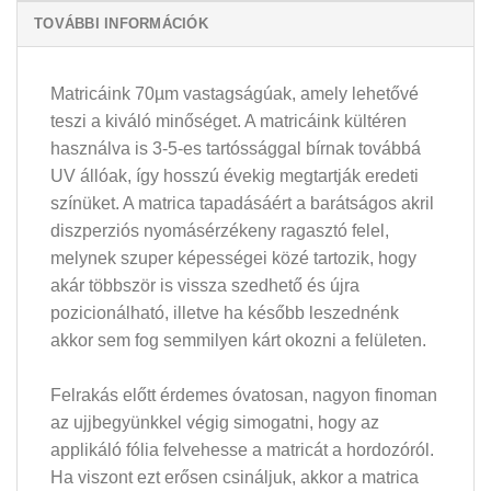
TOVÁBBI INFORMÁCIÓK
Matricáink 70µm vastagságúak, amely lehetővé
teszi a kiváló minőséget. A matricáink kültéren
használva is 3-5-es tartóssággal bírnak továbbá
UV állóak, így hosszú évekig megtartják eredeti
színüket. A matrica tapadásáért a barátságos akril
diszperziós nyomásérzékeny ragasztó felel,
melynek szuper képességei közé tartozik, hogy
akár többször is vissza szedhető és újra
pozicionálható, illetve ha később leszednénk
akkor sem fog semmilyen kárt okozni a felületen.
Felrakás előtt érdemes óvatosan, nagyon finoman
az ujjbegyünkkel végig simogatni, hogy az
applikáló fólia felvehesse a matricát a hordozóról.
Ha viszont ezt erősen csináljuk, akkor a matrica