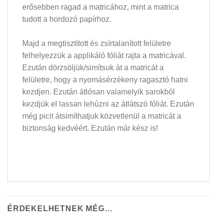
erősebben ragad a matricához, mint a matrica
tudott a hordozó papírhoz.
Majd a megtisztított és zsírtalanított felületre
felhelyezzük a applikáló fóliát rajta a matricával.
Ezután dörzsöljük/simítsuk át a matricát a
felületre, hogy a nyomásérzékeny ragasztó hatni
kezdjen. Ezután átlósan valamelyik sarokból
kezdjük el lassan lehúzni az átlátszó fóliát. Ezután
még picit átsimíthatjuk közvetlenül a matricát a
biztonság kedvéért. Ezután már kész is!
ÉRDEKELHETNEK MÉG…