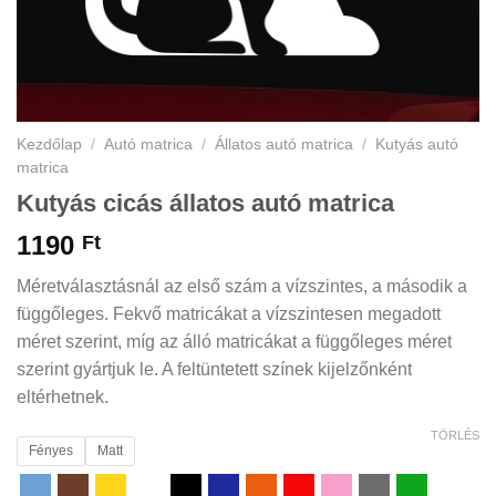
Kezdőlap
/
Autó matrica
/
Állatos autó matrica
/
Kutyás autó
matrica
Kutyás cicás állatos autó matrica
1190
Ft
Méretválasztásnál az első szám a vízszintes, a második a
függőleges. Fekvő matricákat a vízszintesen megadott
méret szerint, míg az álló matricákat a függőleges méret
szerint gyártjuk le. A feltüntetett színek kijelzőnként
eltérhetnek.
TÖRLÉS
Fényes
Matt