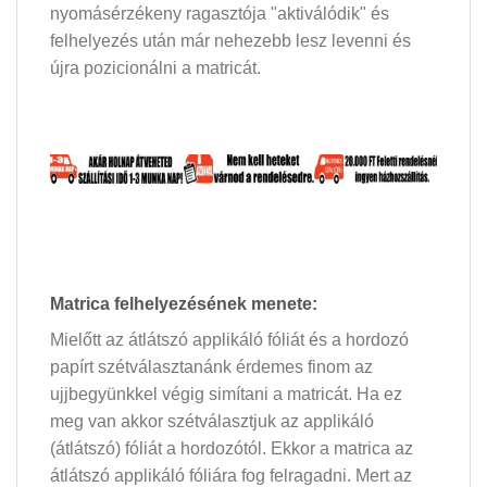
nyomásérzékeny ragasztója "aktiválódik" és
felhelyezés után már nehezebb lesz levenni és
újra pozicionálni a matricát.
Matrica felhelyezésének menete:
Mielőtt az átlátszó applikáló fóliát és a hordozó
papírt szétválasztanánk érdemes finom az
ujjbegyünkkel végig simítani a matricát. Ha ez
meg van akkor szétválasztjuk az applikáló
(átlátszó) fóliát a hordozótól. Ekkor a matrica az
átlátszó applikáló fóliára fog felragadni. Mert az