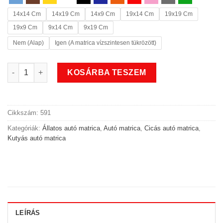
14x14 Cm
14x19 Cm
14x9 Cm
19x14 Cm
19x19 Cm
19x9 Cm
9x14 Cm
9x19 Cm
Nem (Alap)
Igen (A matrica vízszintesen tükrözött)
Kutyás cicás állatos autó matrica mennyiség
KOSÁRBA TESZEM
Cikkszám:
591
Kategóriák:
Állatos autó matrica
,
Autó matrica
,
Cicás autó matrica
,
Kutyás autó matrica
LEÍRÁS