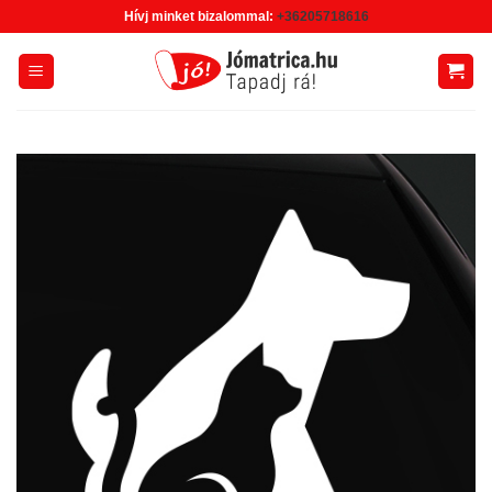
Skip
Hívj minket bizalommal:
+36205718616
to
content