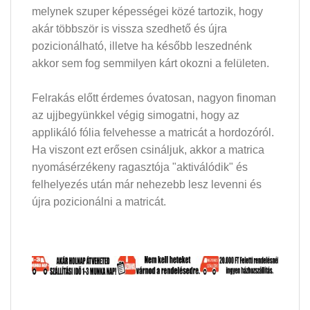
melynek szuper képességei közé tartozik, hogy
akár többször is vissza szedhető és újra
pozicionálható, illetve ha később leszednénk
akkor sem fog semmilyen kárt okozni a felületen.
Felrakás előtt érdemes óvatosan, nagyon finoman
az ujjbegyünkkel végig simogatni, hogy az
applikáló fólia felvehesse a matricát a hordozóról.
Ha viszont ezt erősen csináljuk, akkor a matrica
nyomásérzékeny ragasztója "aktiválódik" és
felhelyezés után már nehezebb lesz levenni és
újra pozicionálni a matricát.