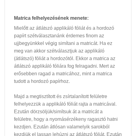
Matrica felhelyezésének menete:
Mielőtt az átlátszó applikáló fóliát és a hordozó
papírt szétválasztanánk érdemes finom az
ujjbegyünkkel végig simítani a matricát. Ha ez
meg van akkor szétválasztjuk az applikáló
(átlátszó) fóliát a hordozótól. Ekkor a matrica az
átlátszó applikáló fóliára fog felragadni. Mert az
erősebben ragad a matricához, mint a matrica
tudott a hordozó papírhoz.
Majd a megtisztított és zsírtalanított felületre
felhelyezzük a applikáló fóliát rajta a matricával.
Ezután dörzsöljük/simítsuk át a matricát a
felületre, hogy a nyomásérzékeny ragasztó hatni
kezdjen. Ezután átlósan valamelyik sarokból
kezdjük el lassan lehúzni az átlátszó fóliát. Ezután