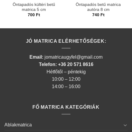
Öntapadós kültéri betű
Öntapadós betű matrica
matrica 5 cm
autóra 8 cm
700
Ft
740
Ft
JÓ MATRICA ELÉRHETŐSÉGEK:
Email:
jomatricaugyfel@gmail.com
Telefon: +36 20 571 8616
Hétfőtől – péntekig
10:00 – 12:00
14:00 – 16:00
FŐ MATRICA KATEGÓRIÁK
Ablakmatrica