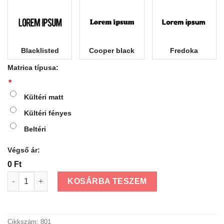
Blacklisted
Cooper black
Fredoka
Matrica típusa:
*
Kültéri matt
Kültéri fényes
Beltéri
Végső ár:
0 Ft
Öntapadós nagy betű matrica 40 cm mennyiség
KOSÁRBA TESZEM
Cikkszám:
801