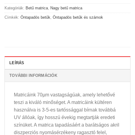
Kategóriák:
Betű matrica
,
Nagy betű matrica
Címkék:
Öntapadós betűk
,
Öntapadós betűk és számok
LEÍRÁS
TOVÁBBI INFORMÁCIÓK
Matricáink 70µm vastagságúak, amely lehetővé
teszi a kiváló minőséget. A matricáink kültéren
használva is 3-5-es tartóssággal bírnak továbbá
UV állóak, így hosszú évekig megtartják eredeti
színüket. A matrica tapadásáért a barátságos akril
diszperziós nyomásérzékeny ragasztó felel,