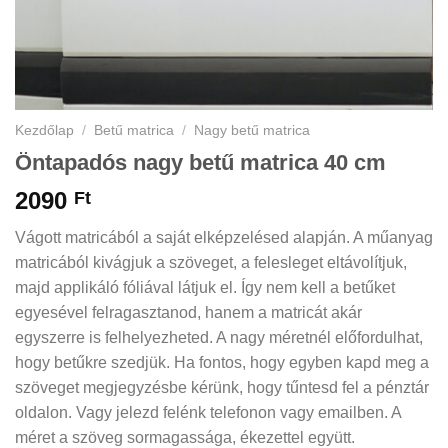
Kezdőlap
/
Betű matrica
/
Nagy betű matrica
Öntapadós nagy betű matrica 40 cm
2090
Ft
Vágott matricából a saját elképzelésed alapján. A műanyag
matricából kivágjuk a szöveget, a felesleget eltávolítjuk,
majd applikáló fóliával látjuk el. Így nem kell a betűket
egyesével felragasztanod, hanem a matricát akár
egyszerre is felhelyezheted. A nagy méretnél előfordulhat,
hogy betűkre szedjük. Ha fontos, hogy egyben kapd meg a
szöveget megjegyzésbe kérünk, hogy tűntesd fel a pénztár
oldalon. Vagy jelezd felénk telefonon vagy emailben. A
méret a szöveg sormagassága, ékezettel együtt.