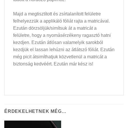
Majd a megtisztított és zsírtalanított felületre
felhelyezzük a applikáló fóliát rajta a matricával.
Ezután dörzsöljük/simítsuk át a matricát a
felületre, hogy a nyomásérzékeny ragasztó hatni
kezdjen. Ezután átlósan valamelyik sarokból
kezdjük el lassan lehúzni az átlátszó fóliát. Ezután
még picit átsimíthatjuk közvetlenül a matricát a
biztonság kedvéért. Ezután már kész is!
ÉRDEKELHETNEK MÉG…