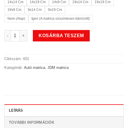
14x14 Cm
14x19 Cm
14x9 Cm
19x14 Cm
19x19 Cm
19x9 Cm
9x14 Cm
9x19 Cm
Nem (Alap)
Igen (A matrica vízszintesen tükrözött)
Old school JDM autó matrica mennyiség
KOSÁRBA TESZEM
Cikkszám:
601
Kategóriák:
Autó matrica
,
JDM matrica
LEÍRÁS
TOVÁBBI INFORMÁCIÓK