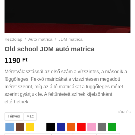
Kezdőlap
/
Autó matrica
/
JDM matrica
Old school JDM autó matrica
1190
Ft
Méretválasztásnál az első szám a vízszintes, a második a
függőleges. Fekvő matricákat a vízszintesen megadott
méret szerint, míg az álló matricákat a függőleges méret
szerint gyártjuk le. A feltüntetett színek kijelzőnként
eltérhetnek.
TÖRLÉS
Fényes
Matt