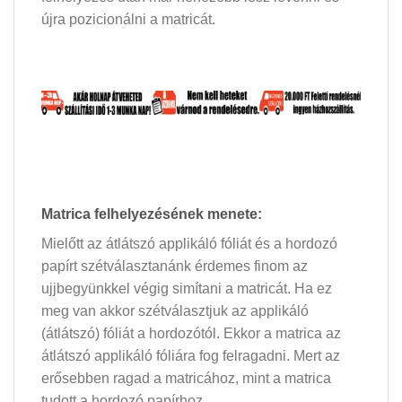
újra pozicionálni a matricát.
Matrica felhelyezésének menete:
Mielőtt az átlátszó applikáló fóliát és a hordozó
papírt szétválasztanánk érdemes finom az
ujjbegyünkkel végig simítani a matricát. Ha ez
meg van akkor szétválasztjuk az applikáló
(átlátszó) fóliát a hordozótól. Ekkor a matrica az
átlátszó applikáló fóliára fog felragadni. Mert az
erősebben ragad a matricához, mint a matrica
tudott a hordozó papírhoz.