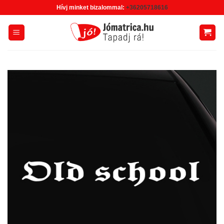
Skip
Hívj minket bizalommal:
+36205718616
to
content