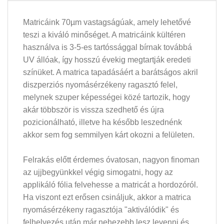
Matricáink 70µm vastagságúak, amely lehetővé
teszi a kiváló minőséget. A matricáink kültéren
használva is 3-5-es tartóssággal bírnak továbbá
UV állóak, így hosszú évekig megtartják eredeti
színüket. A matrica tapadásáért a barátságos akril
diszperziós nyomásérzékeny ragasztó felel,
melynek szuper képességei közé tartozik, hogy
akár többször is vissza szedhető és újra
pozicionálható, illetve ha később leszednénk
akkor sem fog semmilyen kárt okozni a felületen.
Felrakás előtt érdemes óvatosan, nagyon finoman
az ujjbegyünkkel végig simogatni, hogy az
applikáló fólia felvehesse a matricát a hordozóról.
Ha viszont ezt erősen csináljuk, akkor a matrica
nyomásérzékeny ragasztója "aktiválódik" és
felhelyezés után már nehezebb lesz levenni és