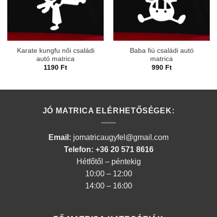
Karate kungfu női családi
Baba fiú családi autó
autó matrica
matrica
1190
Ft
990
Ft
JÓ MATRICA ELÉRHETŐSÉGEK:
Email:
jomatricaugyfel@gmail.com
Telefon: +36 20 571 8616
Hétfőtől – péntekig
10:00 – 12:00
14:00 – 16:00