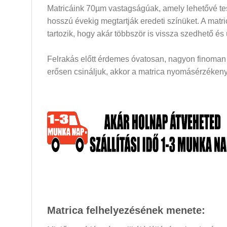
Matricáink 70µm vastagságúak, amely lehetővé tesz
hosszú évekig megtartják eredeti színüket. A mat
tartozik, hogy akár többször is vissza szedhető és
Felrakás előtt érdemes óvatosan, nagyon finoman a
erősen csináljuk, akkor a matrica nyomásérzékeny 
Matrica felhelyezésének menete: