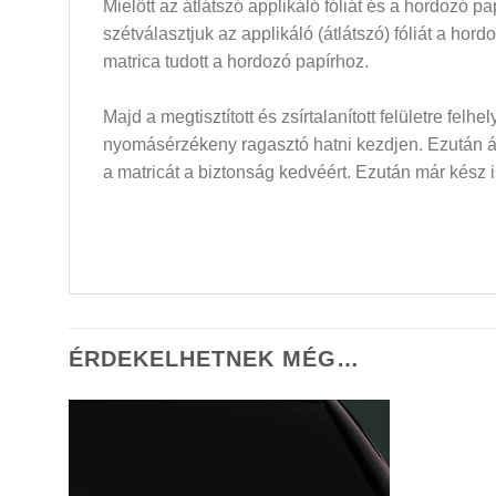
Mielőtt az átlátszó applikáló fóliát és a hordozó 
szétválasztjuk az applikáló (átlátszó) fóliát a hor
matrica tudott a hordozó papírhoz.
Majd a megtisztított és zsírtalanított felületre felh
nyomásérzékeny ragasztó hatni kezdjen. Ezután átló
a matricát a biztonság kedvéért. Ezután már kész i
ÉRDEKELHETNEK MÉG…