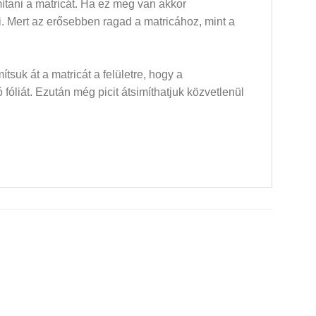
mítani a matricát. Ha ez meg van akkor
dni. Mert az erősebben ragad a matricához, mint a
mítsuk át a matricát a felületre, hogy a
óliát. Ezután még picit átsimíthatjuk közvetlenül