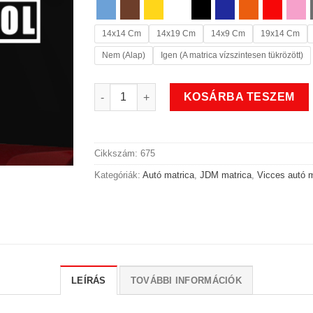
14x14 Cm
14x19 Cm
14x9 Cm
19x14 Cm
Nem (Alap)
Igen (A matrica vízszintesen tükrözött)
Old school vicces JDM matrica mennyiség
KOSÁRBA TESZEM
Cikkszám:
675
Kategóriák:
Autó matrica
,
JDM matrica
,
Vicces autó m
LEÍRÁS
TOVÁBBI INFORMÁCIÓK