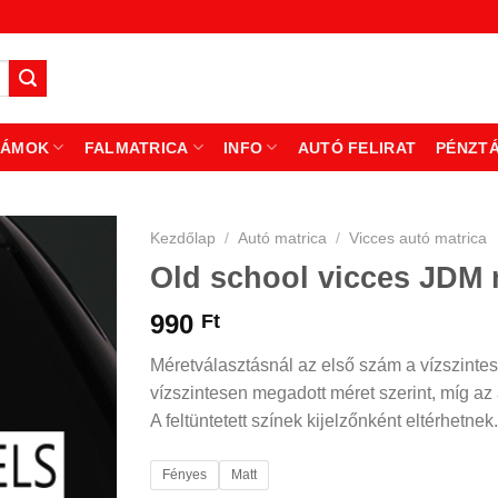
ZÁMOK
FALMATRICA
INFO
AUTÓ FELIRAT
PÉNZT
Kezdőlap
/
Autó matrica
/
Vicces autó matrica
Old school vicces JDM 
990
Ft
Méretválasztásnál az első szám a vízszintes
vízszintesen megadott méret szerint, míg az á
A feltüntetett színek kijelzőnként eltérhetnek.
Fényes
Matt