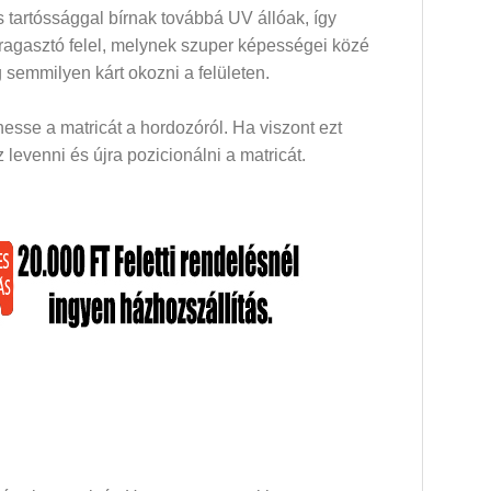
 tartóssággal bírnak továbbá UV állóak, így
 ragasztó felel, melynek szuper képességei közé
 semmilyen kárt okozni a felületen.
esse a matricát a hordozóról. Ha viszont ezt
levenni és újra pozicionálni a matricát.