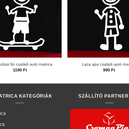
zkás fiú családi autó matrica
Laza apa családi autó mat
1190
Ft
990
Ft
ATRICA KATEGÓRIÁK
SZÁLLÍTÓ PARTNER
ica
ica