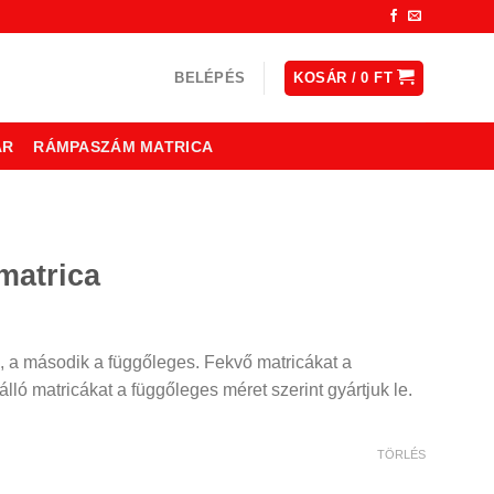
BELÉPÉS
KOSÁR /
0
FT
ÁR
RÁMPASZÁM MATRICA
matrica
, a második a függőleges. Fekvő matricákat a
lló matricákat a függőleges méret szerint gyártjuk le.
TÖRLÉS