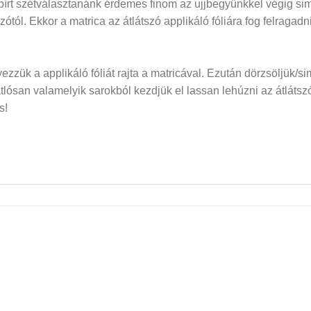
papírt szétválasztanánk érdemes finom az ujjbegyünkkel végig si
dozótól. Ekkor a matrica az átlátszó applikáló fóliára fog felraga
elyezzük a applikáló fóliát rajta a matricával. Ezután dörzsöljük/si
san valamelyik sarokból kezdjük el lassan lehúzni az átlátszó f
s!