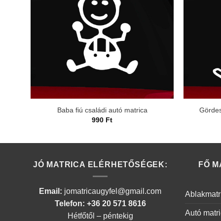
Baba fiú családi autó matrica
Gördes
990
Ft
JÓ MATRICA ELÉRHETŐSÉGEK:
FŐ M
Email:
jomatricaugyfel@gmail.com
Ablakmatr
Telefon: +36 20 571 8616
Autó matr
Hétfőtől – péntekig