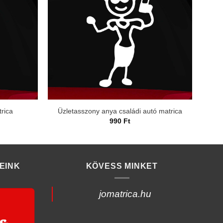
rica
Üzletasszony anya családi autó matrica
990
Ft
EINK
KÖVESS MINKET
jomatrica.hu