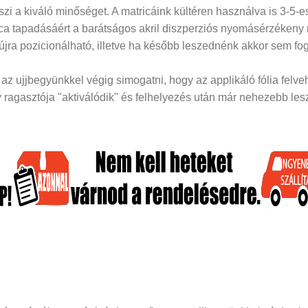
i a kiváló minőséget. A matricáink kültéren használva is 3-5-es
rica tapadásáért a barátságos akril diszperziós nyomásérzékeny
 újra pozicionálható, illetve ha később leszednénk akkor sem fog
z ujjbegyünkkel végig simogatni, hogy az applikáló fólia felveh
ragasztója "aktiválódik" és felhelyezés után már nehezebb lesz 