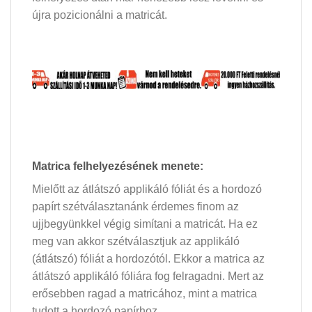
újra pozicionálni a matricát.
Matrica felhelyezésének menete:
Mielőtt az átlátszó applikáló fóliát és a hordozó
papírt szétválasztanánk érdemes finom az
ujjbegyünkkel végig simítani a matricát. Ha ez
meg van akkor szétválasztjuk az applikáló
(átlátszó) fóliát a hordozótól. Ekkor a matrica az
átlátszó applikáló fóliára fog felragadni. Mert az
erősebben ragad a matricához, mint a matrica
tudott a hordozó papírhoz.