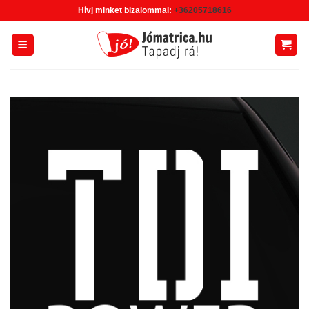
Skip
Hívj minket bizalommal:
+36205718616
to
content