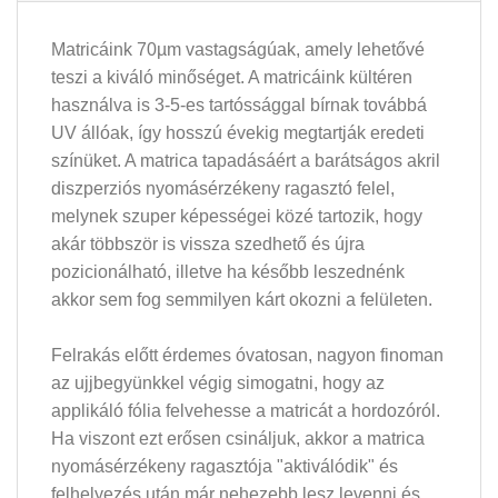
Matricáink 70µm vastagságúak, amely lehetővé
teszi a kiváló minőséget. A matricáink kültéren
használva is 3-5-es tartóssággal bírnak továbbá
UV állóak, így hosszú évekig megtartják eredeti
színüket. A matrica tapadásáért a barátságos akril
diszperziós nyomásérzékeny ragasztó felel,
melynek szuper képességei közé tartozik, hogy
akár többször is vissza szedhető és újra
pozicionálható, illetve ha később leszednénk
akkor sem fog semmilyen kárt okozni a felületen.
Felrakás előtt érdemes óvatosan, nagyon finoman
az ujjbegyünkkel végig simogatni, hogy az
applikáló fólia felvehesse a matricát a hordozóról.
Ha viszont ezt erősen csináljuk, akkor a matrica
nyomásérzékeny ragasztója "aktiválódik" és
felhelyezés után már nehezebb lesz levenni és