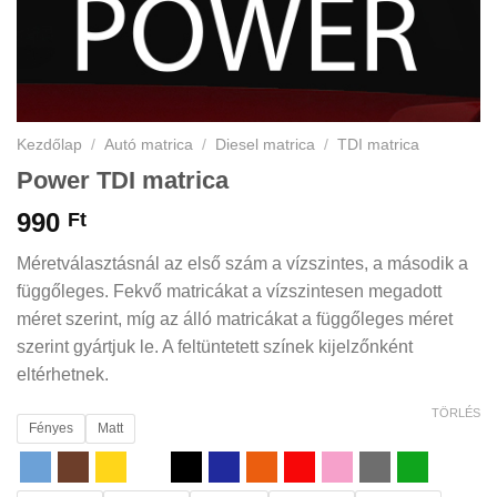
Kezdőlap
/
Autó matrica
/
Diesel matrica
/
TDI matrica
Power TDI matrica
990
Ft
Méretválasztásnál az első szám a vízszintes, a második a
függőleges. Fekvő matricákat a vízszintesen megadott
méret szerint, míg az álló matricákat a függőleges méret
szerint gyártjuk le. A feltüntetett színek kijelzőnként
eltérhetnek.
TÖRLÉS
Fényes
Matt