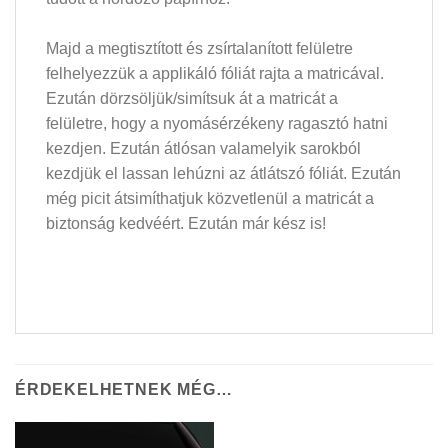
Majd a megtisztított és zsírtalanított felületre
felhelyezzük a applikáló fóliát rajta a matricával.
Ezután dörzsöljük/simítsuk át a matricát a
felületre, hogy a nyomásérzékeny ragasztó hatni
kezdjen. Ezután átlósan valamelyik sarokból
kezdjük el lassan lehúzni az átlátszó fóliát. Ezután
még picit átsimíthatjuk közvetlenül a matricát a
biztonság kedvéért. Ezután már kész is!
ÉRDEKELHETNEK MÉG…