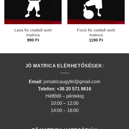
Laza fiú családi autó
Focis fiú családi autó
matrica
matrica
990
Ft
1190
Ft
JÓ MATRICA ELÉRHETŐSÉGEK:
Email:
jomatricaugyfel@gmail.com
Telefon: +36 20 571 8616
Hétfőtől – péntekig
10:00 – 12:00
14:00 – 16:00