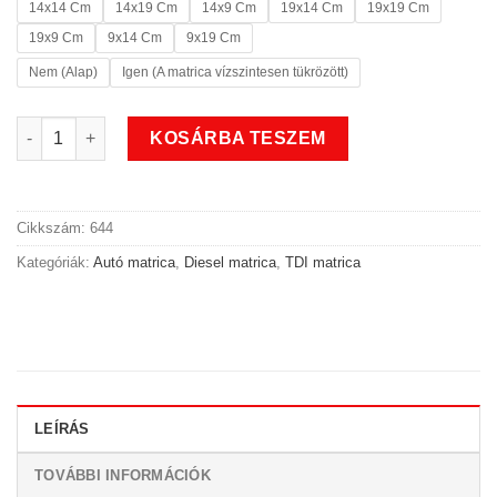
14x14 Cm
14x19 Cm
14x9 Cm
19x14 Cm
19x19 Cm
19x9 Cm
9x14 Cm
9x19 Cm
Nem (Alap)
Igen (A matrica vízszintesen tükrözött)
Power TDI matrica mennyiség
KOSÁRBA TESZEM
Cikkszám:
644
Kategóriák:
Autó matrica
,
Diesel matrica
,
TDI matrica
LEÍRÁS
TOVÁBBI INFORMÁCIÓK