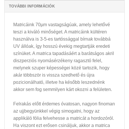
TOVÁBBI INFORMÁCIÓK
Matricáink 70µm vastagságúak, amely lehetővé
teszi a kiváló minőséget. A matricáink kültéren
használva is 3-5-es tartóssággal bírnak továbbá
UV állóak, így hosszú évekig megtartják eredeti
színüket. A matrica tapadásáért a barátságos akril
diszperziós nyomásérzékeny ragasztó felel,
melynek szuper képességei közé tartozik, hogy
akár többször is vissza szedhető és újra
pozicionálható, illetve ha később leszednénk
akkor sem fog semmilyen kárt okozni a felületen.
Felrakás előtt érdemes óvatosan, nagyon finoman
az ujjbegyünkkel végig simogatni, hogy az
applikáló fólia felvehesse a matricát a hordozóról.
Ha viszont ezt erősen csináljuk, akkor a matrica