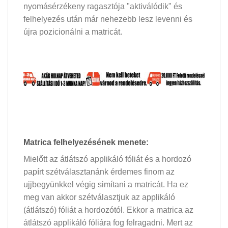
nyomásérzékeny ragasztója "aktiválódik" és
felhelyezés után már nehezebb lesz levenni és
újra pozicionálni a matricát.
Matrica felhelyezésének menete:
Mielőtt az átlátszó applikáló fóliát és a hordozó
papírt szétválasztanánk érdemes finom az
ujjbegyünkkel végig simítani a matricát. Ha ez
meg van akkor szétválasztjuk az applikáló
(átlátszó) fóliát a hordozótól. Ekkor a matrica az
átlátszó applikáló fóliára fog felragadni. Mert az