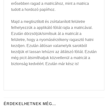
erősebben ragad a matricához, mint a matrica
tudott a hordozó papírhoz.
Majd a megtisztított és zsírtalanított felületre
felhelyezzük a applikáló fóliát rajta a matricával.
Ezután dörzsöljük/simítsuk át a matricát a
felületre, hogy a nyomásérzékeny ragasztó hatni
kezdjen. Ezután átlósan valamelyik sarokból
kezdjük el lassan lehúzni az átlátszó fóliát. Ezután
még picit átsimíthatjuk közvetlenül a matricát a
biztonság kedvéért. Ezután már kész is!
ÉRDEKELHETNEK MÉG…