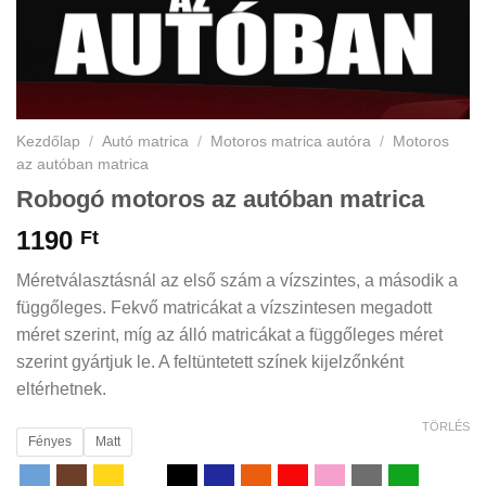
Kezdőlap
/
Autó matrica
/
Motoros matrica autóra
/
Motoros
az autóban matrica
Robogó motoros az autóban matrica
1190
Ft
Méretválasztásnál az első szám a vízszintes, a második a
függőleges. Fekvő matricákat a vízszintesen megadott
méret szerint, míg az álló matricákat a függőleges méret
szerint gyártjuk le. A feltüntetett színek kijelzőnként
eltérhetnek.
TÖRLÉS
Fényes
Matt