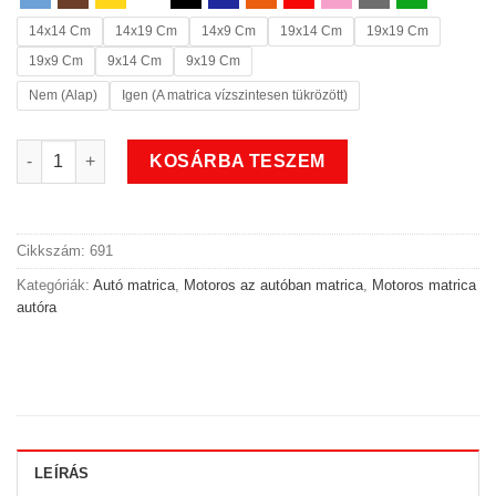
14x14 Cm
14x19 Cm
14x9 Cm
19x14 Cm
19x19 Cm
19x9 Cm
9x14 Cm
9x19 Cm
Nem (Alap)
Igen (A matrica vízszintesen tükrözött)
Robogó motoros az autóban matrica mennyiség
KOSÁRBA TESZEM
Cikkszám:
691
Kategóriák:
Autó matrica
,
Motoros az autóban matrica
,
Motoros matrica
autóra
LEÍRÁS