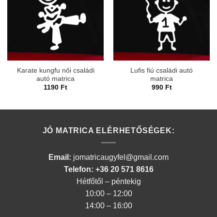
Karate kungfu női családi
Lufis fiú családi autó
autó matrica
matrica
1190
Ft
990
Ft
JÓ MATRICA ELÉRHETŐSÉGEK:
Email:
jomatricaugyfel@gmail.com
Telefon: +36 20 571 8616
Hétfőtől – péntekig
10:00 – 12:00
14:00 – 16:00