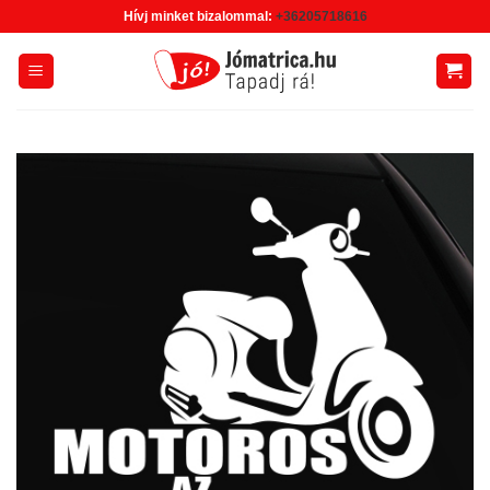
Skip
Hívj minket bizalommal:
+36205718616
to
content