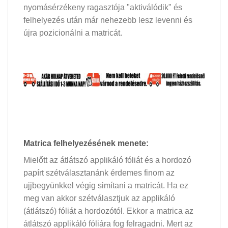
nyomásérzékeny ragasztója "aktiválódik" és
felhelyezés után már nehezebb lesz levenni és
újra pozicionálni a matricát.
Matrica felhelyezésének menete:
Mielőtt az átlátszó applikáló fóliát és a hordozó
papírt szétválasztanánk érdemes finom az
ujjbegyünkkel végig simítani a matricát. Ha ez
meg van akkor szétválasztjuk az applikáló
(átlátszó) fóliát a hordozótól. Ekkor a matrica az
átlátszó applikáló fóliára fog felragadni. Mert az