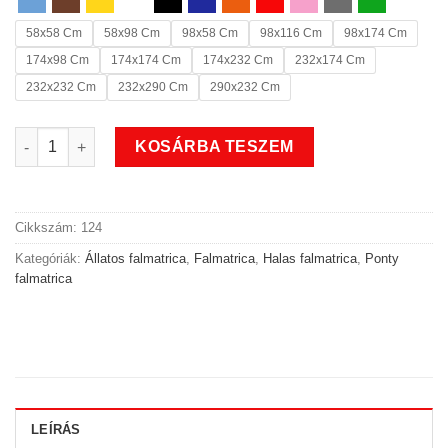
58x58 Cm
58x98 Cm
98x58 Cm
98x116 Cm
98x174 Cm
174x98 Cm
174x174 Cm
174x232 Cm
232x174 Cm
232x232 Cm
232x290 Cm
290x232 Cm
Sakura halas ponty falmatrica mennyiség
KOSÁRBA TESZEM
Cikkszám:
124
Kategóriák:
Állatos falmatrica
,
Falmatrica
,
Halas falmatrica
,
Ponty
falmatrica
LEÍRÁS