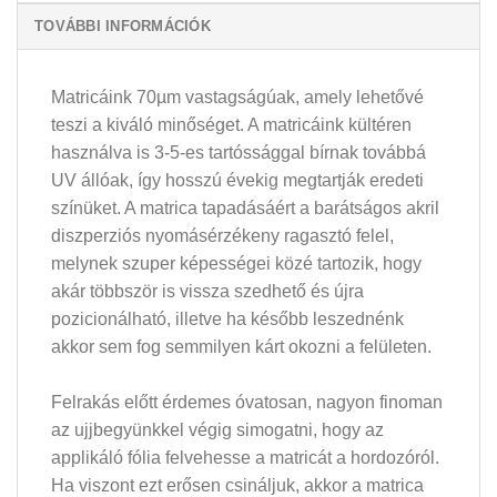
TOVÁBBI INFORMÁCIÓK
Matricáink 70µm vastagságúak, amely lehetővé
teszi a kiváló minőséget. A matricáink kültéren
használva is 3-5-es tartóssággal bírnak továbbá
UV állóak, így hosszú évekig megtartják eredeti
színüket. A matrica tapadásáért a barátságos akril
diszperziós nyomásérzékeny ragasztó felel,
melynek szuper képességei közé tartozik, hogy
akár többször is vissza szedhető és újra
pozicionálható, illetve ha később leszednénk
akkor sem fog semmilyen kárt okozni a felületen.
Felrakás előtt érdemes óvatosan, nagyon finoman
az ujjbegyünkkel végig simogatni, hogy az
applikáló fólia felvehesse a matricát a hordozóról.
Ha viszont ezt erősen csináljuk, akkor a matrica