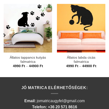
Állatos tappancs kutyás
Állatos labda cicás
falmatrica
falmatrica
Ártartomány:
Ártarto
4990
Ft
–
44900
Ft
4990
Ft
–
44900
Ft
4990 Ft
4990 Ft
-
-
44900 Ft
44900 F
JÓ MATRICA ELÉRHETŐSÉGEK:
Email:
jomatricaugyfel@gmail.com
Telefon: +36 20 571 8616