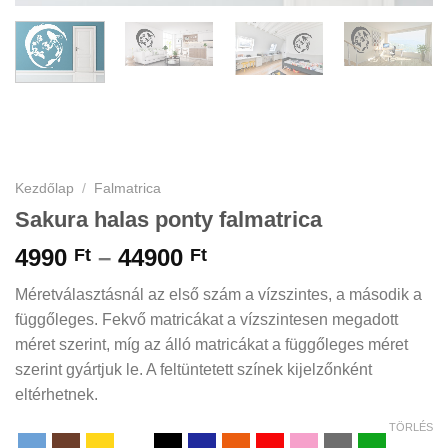
Kezdőlap
/
Falmatrica
Sakura halas ponty falmatrica
Ártartomány:
4990
–
44900
Ft
Ft
4990 Ft
Méretválasztásnál az első szám a vízszintes, a második a
-
függőleges. Fekvő matricákat a vízszintesen megadott
44900 Ft
méret szerint, míg az álló matricákat a függőleges méret
szerint gyártjuk le. A feltüntetett színek kijelzőnként
eltérhetnek.
TÖRLÉS