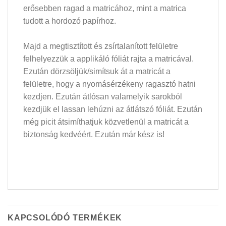
erősebben ragad a matricához, mint a matrica
tudott a hordozó papírhoz.
Majd a megtisztított és zsírtalanított felületre
felhelyezzük a applikáló fóliát rajta a matricával.
Ezután dörzsöljük/simítsuk át a matricát a
felületre, hogy a nyomásérzékeny ragasztó hatni
kezdjen. Ezután átlósan valamelyik sarokból
kezdjük el lassan lehúzni az átlátszó fóliát. Ezután
még picit átsimíthatjuk közvetlenül a matricát a
biztonság kedvéért. Ezután már kész is!
KAPCSOLÓDÓ TERMÉKEK