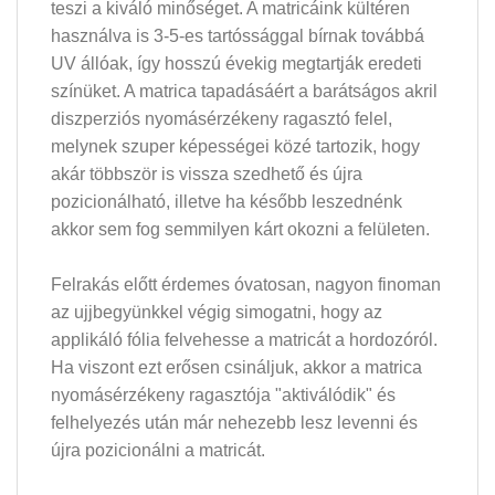
teszi a kiváló minőséget. A matricáink kültéren
használva is 3-5-es tartóssággal bírnak továbbá
UV állóak, így hosszú évekig megtartják eredeti
színüket. A matrica tapadásáért a barátságos akril
diszperziós nyomásérzékeny ragasztó felel,
melynek szuper képességei közé tartozik, hogy
akár többször is vissza szedhető és újra
pozicionálható, illetve ha később leszednénk
akkor sem fog semmilyen kárt okozni a felületen.
Felrakás előtt érdemes óvatosan, nagyon finoman
az ujjbegyünkkel végig simogatni, hogy az
applikáló fólia felvehesse a matricát a hordozóról.
Ha viszont ezt erősen csináljuk, akkor a matrica
nyomásérzékeny ragasztója "aktiválódik" és
felhelyezés után már nehezebb lesz levenni és
újra pozicionálni a matricát.