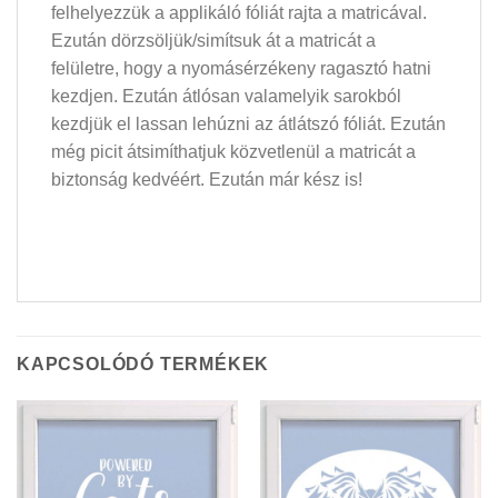
felhelyezzük a applikáló fóliát rajta a matricával.
Ezután dörzsöljük/simítsuk át a matricát a
felületre, hogy a nyomásérzékeny ragasztó hatni
kezdjen. Ezután átlósan valamelyik sarokból
kezdjük el lassan lehúzni az átlátszó fóliát. Ezután
még picit átsimíthatjuk közvetlenül a matricát a
biztonság kedvéért. Ezután már kész is!
KAPCSOLÓDÓ TERMÉKEK