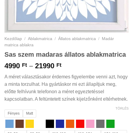
Kezdőlap
/
Ablakmatrica
/
Állatos ablakmatrica
/
Madár
matrica ablakra
Sas szem madaras állatos ablakmatrica
Ártartomány:
4990
–
21990
Ft
Ft
4990 Ft
A méret választásakor érdemes figyelembe venni azt, hogy
-
a minta torzulhat. Ha gyártáskor mi ezt állapítjuk meg,
21990 Ft
előtte felhívunk telefonon a méret egyeztetéssel
kapcsolatban. A feltüntetett színek kijelzőnként eltérhetnek.
TÖRLÉS
Fényes
Matt