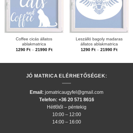
Coffee cicás állatos
Leszálló bagoly madaras
ablakmatrica
állatos ablakmatrica
Ártartomány:
Ártarto
1290
Ft
–
21990
Ft
1290
Ft
–
21990
Ft
1290 Ft
1290 Ft
-
-
21990 Ft
21990 F
JÓ MATRICA ELÉRHETŐSÉGEK:
Email:
jomatricaugyfel@gmail.com
Telefon: +36 20 571 8616
Hétfőtől – péntekig
10:00 – 12:00
14:00 – 16:00