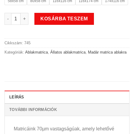
58x58 cm
80x58 cm
116x116 cm
116x174 cm
174x116 cm
Sas szem madaras állatos ablakmatrica mennyiség
KOSÁRBA TESZEM
Cikkszám:
745
Kategóriák:
Ablakmatrica
,
Állatos ablakmatrica
,
Madár matrica ablakra
LEÍRÁS
TOVÁBBI INFORMÁCIÓK
Matricáink 70µm vastagságúak, amely lehetővé