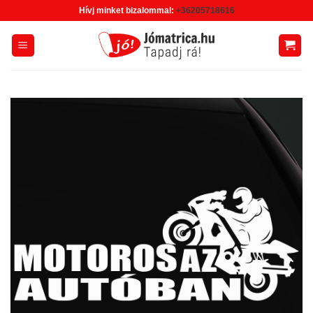
Skip
Hívj minket bizalommal:
+36205718616
to
content