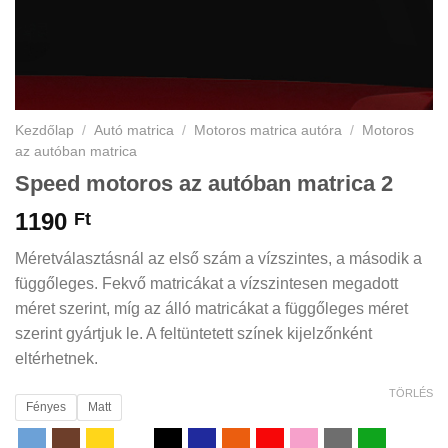
Kezdőlap
/
Autó matrica
/
Motoros matrica autóra
/
Motoros
az autóban matrica
Speed motoros az autóban matrica 2
1190
Ft
Méretválasztásnál az első szám a vízszintes, a második a
függőleges. Fekvő matricákat a vízszintesen megadott
méret szerint, míg az álló matricákat a függőleges méret
szerint gyártjuk le. A feltüntetett színek kijelzőnként
eltérhetnek.
TÖRLÉS
Fényes
Matt