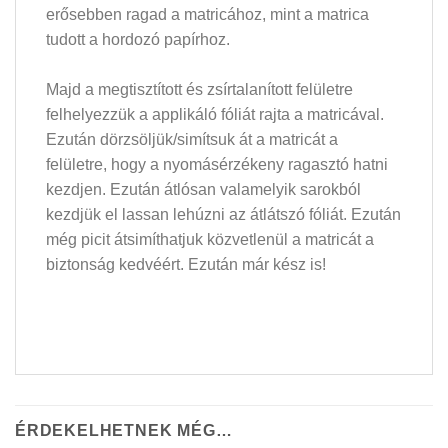
erősebben ragad a matricához, mint a matrica
tudott a hordozó papírhoz.
Majd a megtisztított és zsírtalanított felületre
felhelyezzük a applikáló fóliát rajta a matricával.
Ezután dörzsöljük/simítsuk át a matricát a
felületre, hogy a nyomásérzékeny ragasztó hatni
kezdjen. Ezután átlósan valamelyik sarokból
kezdjük el lassan lehúzni az átlátszó fóliát. Ezután
még picit átsimíthatjuk közvetlenül a matricát a
biztonság kedvéért. Ezután már kész is!
ÉRDEKELHETNEK MÉG…