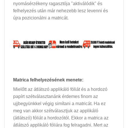
nyomásérzékeny ragasztója "aktiválódik" és
felhelyezés után már nehezebb lesz levenni és
újra pozicionálni a matricát.
Matrica felhelyezésének menete:
Mielőtt az átlátszó applikáló fóliát és a hordozó
papírt szétválasztanánk érdemes finom az
ujjbegyünkkel végig simítani a matricát. Ha ez
meg van akkor szétválasztjuk az applikáló
(átlátszó) fóliát a hordozótól. Ekkor a matrica az
átlátszó applikáló fóliára fog felragadni. Mert az