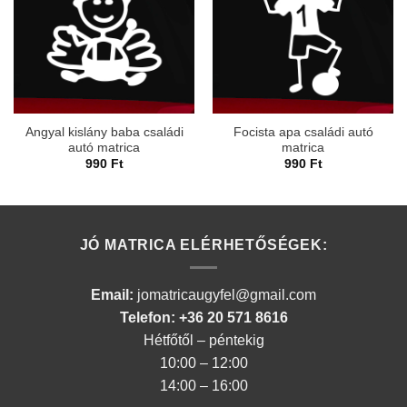
Angyal kislány baba családi
Focista apa családi autó
autó matrica
matrica
990
Ft
990
Ft
JÓ MATRICA ELÉRHETŐSÉGEK:
Email:
jomatricaugyfel@gmail.com
Telefon: +36 20 571 8616
Hétfőtől – péntekig
10:00 – 12:00
14:00 – 16:00