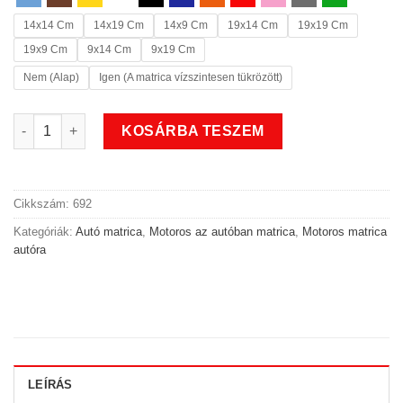
14x14 Cm
14x19 Cm
14x9 Cm
19x14 Cm
19x19 Cm
19x9 Cm
9x14 Cm
9x19 Cm
Nem (Alap)
Igen (A matrica vízszintesen tükrözött)
Speed motoros az autóban matrica 2 mennyiség
KOSÁRBA TESZEM
Cikkszám:
692
Kategóriák:
Autó matrica
,
Motoros az autóban matrica
,
Motoros matrica
autóra
LEÍRÁS