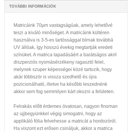
TOVÁBBI INFORMÁCIÓK
Matricáink 70µm vastagságúak, amely lehetővé
teszi a kiváló minőséget. A matricáink kültéren
használva is 3-5-es tartóssággal bírnak továbbá
UV állóak, így hosszú évekig megtartják eredeti
színüket. A matrica tapadásáért a barátságos akril
diszperziós nyomásérzékeny ragasztó felel,
melynek szuper képességei közé tartozik, hogy
akár többször is vissza szedhető és újra
pozicionálható, illetve ha később leszednénk
akkor sem fog semmilyen kárt okozni a felületen.
Felrakás előtt érdemes óvatosan, nagyon finoman
az ujjbegyünkkel végig simogatni, hogy az
applikáló fólia felvehesse a matricát a hordozóról.
Ha viszont ezt erősen csináljuk, akkor a matrica