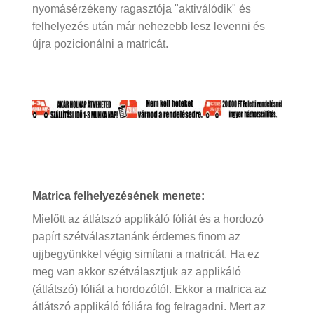
nyomásérzékeny ragasztója "aktiválódik" és
felhelyezés után már nehezebb lesz levenni és
újra pozicionálni a matricát.
Matrica felhelyezésének menete:
Mielőtt az átlátszó applikáló fóliát és a hordozó
papírt szétválasztanánk érdemes finom az
ujjbegyünkkel végig simítani a matricát. Ha ez
meg van akkor szétválasztjuk az applikáló
(átlátszó) fóliát a hordozótól. Ekkor a matrica az
átlátszó applikáló fóliára fog felragadni. Mert az