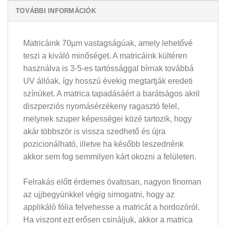
TOVÁBBI INFORMÁCIÓK
Matricáink 70µm vastagságúak, amely lehetővé
teszi a kiváló minőséget. A matricáink kültéren
használva is 3-5-es tartóssággal bírnak továbbá
UV állóak, így hosszú évekig megtartják eredeti
színüket. A matrica tapadásáért a barátságos akril
diszperziós nyomásérzékeny ragasztó felel,
melynek szuper képességei közé tartozik, hogy
akár többször is vissza szedhető és újra
pozicionálható, illetve ha később leszednénk
akkor sem fog semmilyen kárt okozni a felületen.
Felrakás előtt érdemes óvatosan, nagyon finoman
az ujjbegyünkkel végig simogatni, hogy az
applikáló fólia felvehesse a matricát a hordozóról.
Ha viszont ezt erősen csináljuk, akkor a matrica