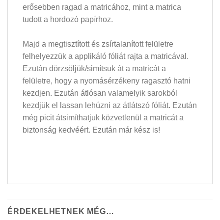
erősebben ragad a matricához, mint a matrica
tudott a hordozó papírhoz.
Majd a megtisztított és zsírtalanított felületre
felhelyezzük a applikáló fóliát rajta a matricával.
Ezután dörzsöljük/simítsuk át a matricát a
felületre, hogy a nyomásérzékeny ragasztó hatni
kezdjen. Ezután átlósan valamelyik sarokból
kezdjük el lassan lehúzni az átlátszó fóliát. Ezután
még picit átsimíthatjuk közvetlenül a matricát a
biztonság kedvéért. Ezután már kész is!
ÉRDEKELHETNEK MÉG…