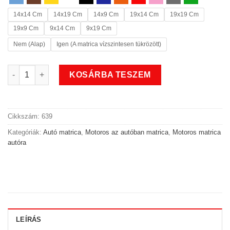
14x14 Cm
14x19 Cm
14x9 Cm
19x14 Cm
19x19 Cm
19x9 Cm
9x14 Cm
9x19 Cm
Nem (Alap)
Igen (A matrica vízszintesen tükrözött)
Speed motoros az autóban matrica mennyiség
KOSÁRBA TESZEM
Cikkszám:
639
Kategóriák:
Autó matrica
,
Motoros az autóban matrica
,
Motoros matrica
autóra
LEÍRÁS