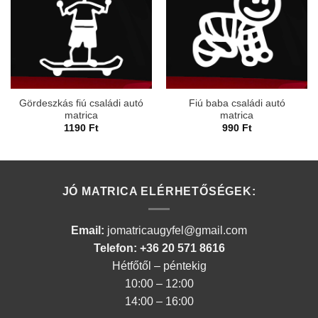
Gördeszkás fiú családi autó
Fiú baba családi autó
matrica
matrica
1190
Ft
990
Ft
JÓ MATRICA ELÉRHETŐSÉGEK:
Email:
jomatricaugyfel@gmail.com
Telefon: +36 20 571 8616
Hétfőtől – péntekig
10:00 – 12:00
14:00 – 16:00