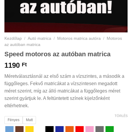
Kezdőlap
/
Autó matrica
/
Motoros matrica autóra
/
Motoros
az autóban matrica
Speed motoros az autóban matrica
1190
Ft
Méretválasztásnál az első szám a vízszintes, a második a
függőleges. Fekvő matricákat a vízszintesen megadott
méret szerint, míg az álló matricákat a függőleges méret
szerint gyártjuk le. A feltüntetett színek kijelzőnként
eltérhetnek.
TÖRLÉS
Fényes
Matt