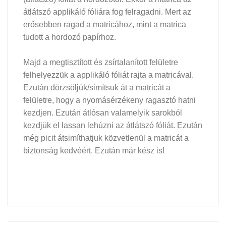
átlátszó applikáló fóliára fog felragadni. Mert az
erősebben ragad a matricához, mint a matrica
tudott a hordozó papírhoz.
Majd a megtisztított és zsírtalanított felületre
felhelyezzük a applikáló fóliát rajta a matricával.
Ezután dörzsöljük/simítsuk át a matricát a
felületre, hogy a nyomásérzékeny ragasztó hatni
kezdjen. Ezután átlósan valamelyik sarokból
kezdjük el lassan lehúzni az átlátszó fóliát. Ezután
még picit átsimíthatjuk közvetlenül a matricát a
biztonság kedvéért. Ezután már kész is!