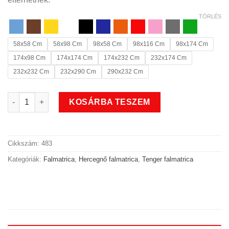
TÖRLÉS
58x58 Cm
58x98 Cm
98x58 Cm
98x116 Cm
98x174 Cm
174x98 Cm
174x174 Cm
174x232 Cm
232x174 Cm
232x232 Cm
232x290 Cm
290x232 Cm
Tenger hercegnős falmatrica mennyiség
KOSÁRBA TESZEM
Cikkszám:
483
Kategóriák:
Falmatrica
,
Hercegnő falmatrica
,
Tenger falmatrica