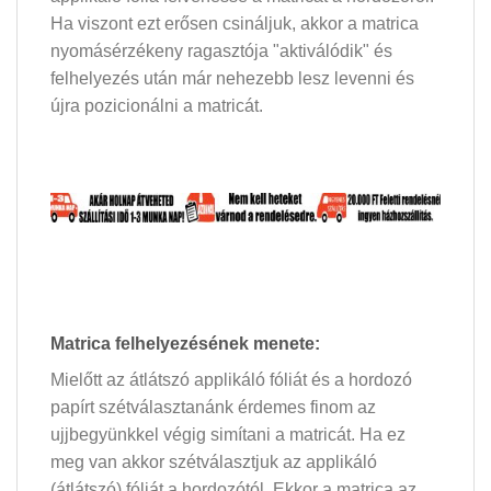
Ha viszont ezt erősen csináljuk, akkor a matrica
nyomásérzékeny ragasztója "aktiválódik" és
felhelyezés után már nehezebb lesz levenni és
újra pozicionálni a matricát.
Matrica felhelyezésének menete:
Mielőtt az átlátszó applikáló fóliát és a hordozó
papírt szétválasztanánk érdemes finom az
ujjbegyünkkel végig simítani a matricát. Ha ez
meg van akkor szétválasztjuk az applikáló
(átlátszó) fóliát a hordozótól. Ekkor a matrica az