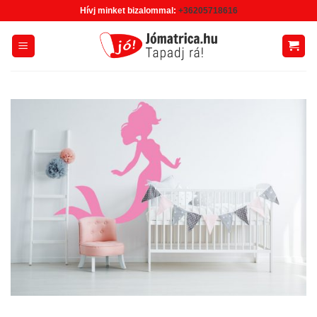
Skip
Hívj minket bizalommal:
+36205718616
to
content