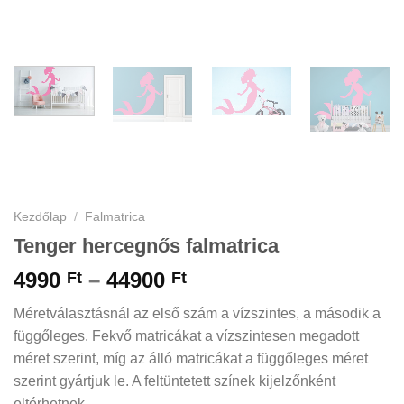
Kezdőlap
/
Falmatrica
Tenger hercegnős falmatrica
Ártartomány:
4990
–
44900
Ft
Ft
4990 Ft
Méretválasztásnál az első szám a vízszintes, a második a
-
függőleges. Fekvő matricákat a vízszintesen megadott
44900 Ft
méret szerint, míg az álló matricákat a függőleges méret
szerint gyártjuk le. A feltüntetett színek kijelzőnként
eltérhetnek.