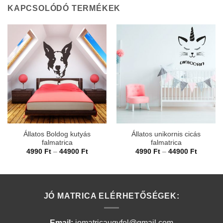
KAPCSOLÓDÓ TERMÉKEK
Állatos Boldog kutyás
Állatos unikornis cicás
falmatrica
falmatrica
Ártartomány:
Ártarto
4990
Ft
–
44900
Ft
4990
Ft
–
44900
Ft
4990 Ft
4990 Ft
-
-
44900 Ft
44900 F
JÓ MATRICA ELÉRHETŐSÉGEK:
Email:
jomatricaugyfel@gmail.com