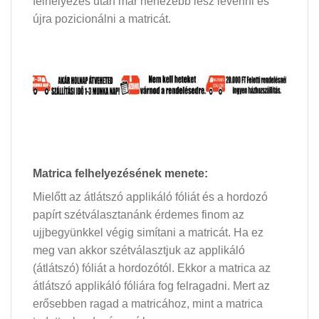
felhelyezés után már nehezebb lesz levenni és
újra pozicionálni a matricát.
Matrica felhelyezésének menete:
Mielőtt az átlátszó applikáló fóliát és a hordozó
papírt szétválasztanánk érdemes finom az
ujjbegyünkkel végig simítani a matricát. Ha ez
meg van akkor szétválasztjuk az applikáló
(átlátszó) fóliát a hordozótól. Ekkor a matrica az
átlátszó applikáló fóliára fog felragadni. Mert az
erősebben ragad a matricához, mint a matrica