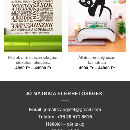
Hiszek a rózsaszin világban
Állatos mosoly cicás
idézetes falmatrica
falmatrica
Ártartomány:
Ártarto
4990
Ft
–
44900
Ft
4990
Ft
–
44900
Ft
4990 Ft
4990 Ft
-
-
44900 Ft
44900 F
JÓ MATRICA ELÉRHETŐSÉGEK:
Email:
jomatricaugyfel@gmail.com
Telefon: +36 20 571 8616
Hétfőtől – péntekig