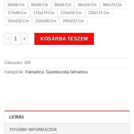
58x58 Cm
58x98 Cm
98x58 Cm
98x116 Cm
98x174 Cm
174x98 Cm
174x174 Cm
174x232 Cm
232x174 Cm
232x232 Cm
232x290 Cm
290x232 Cm
Űrhajós gyerekszoba falmatrica 2 mennyiség
KOSÁRBA TESZEM
Cikkszám:
265
Kategóriák:
Falmatrica
,
Gyerekszoba falmatrica
LEÍRÁS
TOVÁBBI INFORMÁCIÓK