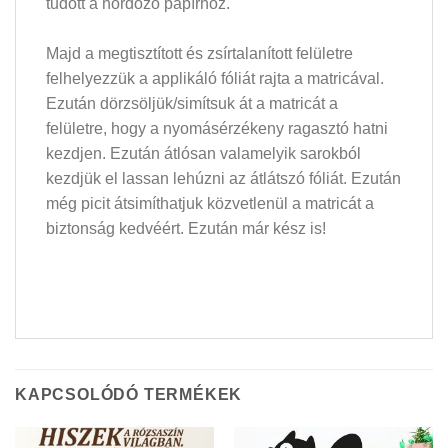
tudott a hordozó papírhoz.
Majd a megtisztított és zsírtalanított felületre
felhelyezzük a applikáló fóliát rajta a matricával.
Ezután dörzsöljük/simítsuk át a matricát a
felületre, hogy a nyomásérzékeny ragasztó hatni
kezdjen. Ezután átlósan valamelyik sarokból
kezdjük el lassan lehúzni az átlátszó fóliát. Ezután
még picit átsimíthatjuk közvetlenül a matricát a
biztonság kedvéért. Ezután már kész is!
KAPCSOLÓDÓ TERMÉKEK