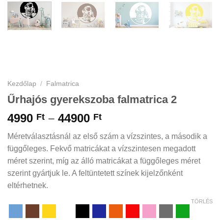
Kezdőlap
/
Falmatrica
Űrhajós gyerekszoba falmatrica 2
Ártartomány:
4990
–
44900
Ft
Ft
4990 Ft
Méretválasztásnál az első szám a vízszintes, a második a
-
függőleges. Fekvő matricákat a vízszintesen megadott
44900 Ft
méret szerint, míg az álló matricákat a függőleges méret
szerint gyártjuk le. A feltüntetett színek kijelzőnként
eltérhetnek.
TÖRLÉS