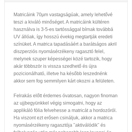
Matricáink 70µm vastagságúak, amely lehetővé
teszi a kiváló minőséget. A matricáink kültéren
használva is 3-5-es tartóssággal bírnak továbbá
UV állóak, így hosszú évekig megtartják eredeti
színüket. A matrica tapadásáért a barátságos akril
diszperziós nyomásérzékeny ragasztó felel,
melynek szuper képességei közé tartozik, hogy
akár többször is vissza szedhető és újra
pozicionálható, illetve ha később leszednénk
akkor sem fog semmilyen kárt okozni a felületen.
Felrakás előtt érdemes óvatosan, nagyon finoman
az ujjbegyünkkel végig simogatni, hogy az
applikáló fólia felvehesse a matricát a hordozóról.
Ha viszont ezt erősen csináljuk, akkor a matrica
nyomásérzékeny ragasztója "aktiválódik" és