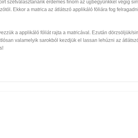
papírt szétválasztanánk érdemes finom az ujjbegyünkkel végig si
dozótól. Ekkor a matrica az átlátszó applikáló fóliára fog felraga
elyezzük a applikáló fóliát rajta a matricával. Ezután dörzsöljük/si
san valamelyik sarokból kezdjük el lassan lehúzni az átlátszó f
s!