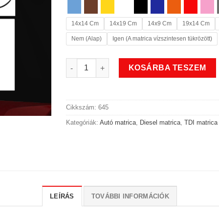
14x14 Cm
14x19 Cm
14x9 Cm
19x14 Cm
Nem (Alap)
Igen (A matrica vízszintesen tükrözött)
Yes TDI matrica mennyiség
KOSÁRBA TESZEM
Cikkszám:
645
Kategóriák:
Autó matrica
,
Diesel matrica
,
TDI matrica
LEÍRÁS
TOVÁBBI INFORMÁCIÓK