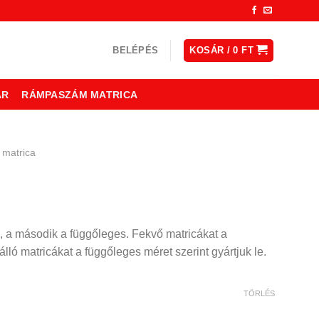
BELÉPÉS
KOSÁR /
0
FT
ÁR
RÁMPASZÁM MATRICA
 matrica
, a második a függőleges. Fekvő matricákat a
lló matricákat a függőleges méret szerint gyártjuk le.
TÖRLÉS