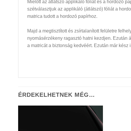
Mielőtt az átlátszó applikáló fóliát és a hordozó 
szétválasztjuk az applikáló (átlátszó) fóliát a hor
matrica tudott a hordozó papírhoz.
Majd a megtisztított és zsírtalanított felületre felh
nyomásérzékeny ragasztó hatni kezdjen. Ezután átló
a matricát a biztonság kedvéért. Ezután már kész i
ÉRDEKELHETNEK MÉG…