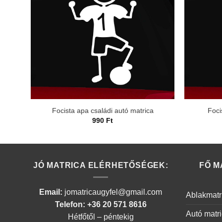
Focista apa családi autó matrica
Foci
990
Ft
JÓ MATRICA ELÉRHETŐSÉGEK:
FŐ M
Email:
jomatricaugyfel@gmail.com
Ablakmatr
Telefon: +36 20 571 8616
Autó matr
Hétfőtől – péntekig