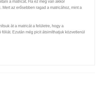
mítani a matricát. Ha ez meg van akkor
dni. Mert az erősebben ragad a matricához, mint a
mítsuk át a matricát a felületre, hogy a
óliát. Ezután még picit átsimíthatjuk közvetlenül