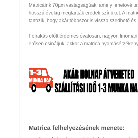
Matricáink 70µm vastagságúak, amely lehetővé tesz
hosszú évekig megtartják eredeti színüket. A mat
tartozik, hogy akár többször is vissza szedhető és
Felrakás előtt érdemes óvatosan, nagyon finoman a
erősen csináljuk, akkor a matrica nyomásérzékeny 
Matrica felhelyezésének menete: