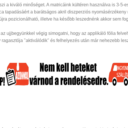
i a kiváló minőséget. A matricáink kültéren használva is 3-5-es
rica tapadásáért a barátságos akril diszperziós nyomásérzékeny
 újra pozicionálható, illetve ha később leszednénk akkor sem fog
z ujjbegyünkkel végig simogatni, hogy az applikáló fólia felveh
ragasztója "aktiválódik" és felhelyezés után már nehezebb lesz 