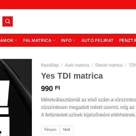
ZÁMOK
FALMATRICA
INFO
AUTÓ FELIRAT
PÉNZT
Kezdőlap
/
Autó matrica
/
Diesel matrica
/
TDI
Yes TDI matrica
990
Ft
Méretválasztásnál az első szám a vízszintes
vízszintesen megadott méret szerint, míg az á
A feltüntetett színek kijelzőnként eltérhetnek.
Fényes
Matt