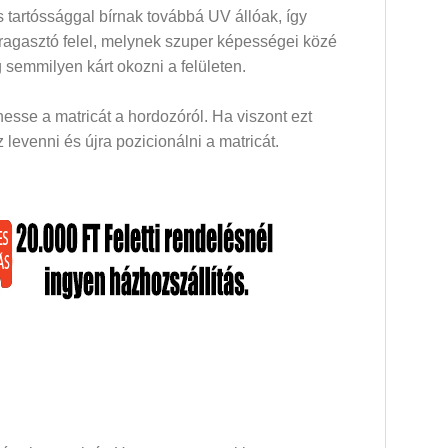
 tartóssággal bírnak továbbá UV állóak, így
 ragasztó felel, melynek szuper képességei közé
 semmilyen kárt okozni a felületen.
esse a matricát a hordozóról. Ha viszont ezt
levenni és újra pozicionálni a matricát.