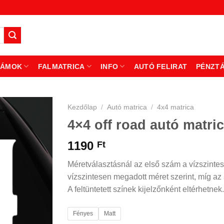
ZÁMOK
FALMATRICA
INFO
AUTÓ FELIRAT
PÉNZT
Kezdőlap
/
Autó matrica
/
4x4 matrica
4×4 off road autó matri
1190
Ft
Méretválasztásnál az első szám a vízszintes
vízszintesen megadott méret szerint, míg az á
A feltüntetett színek kijelzőnként eltérhetnek.
Fényes
Matt