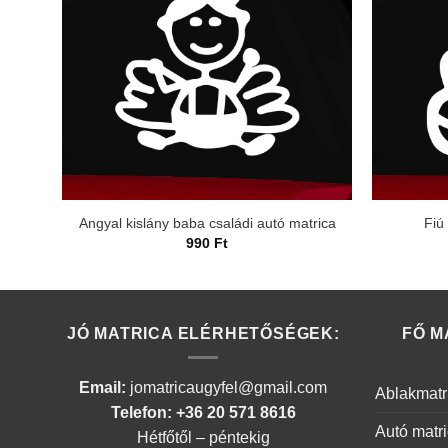
Angyal kislány baba családi autó matrica
Fiú
990
Ft
JÓ MATRICA ELÉRHETŐSÉGEK:
FŐ M
Email:
jomatricaugyfel@gmail.com
Ablakmatr
Telefon: +36 20 571 8616
Autó matr
Hétfőtől – péntekig