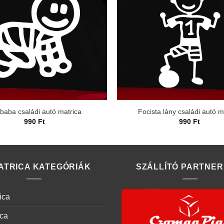
 baba családi autó matrica
Focista lány családi autó m
990
Ft
990
Ft
ATRICA KATEGÓRIÁK
SZÁLLÍTÓ PARTNER
ica
ica