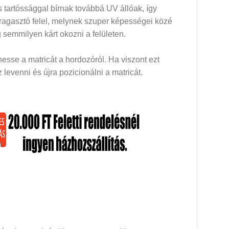
 tartóssággal bírnak továbbá UV állóak, így
 ragasztó felel, melynek szuper képességei közé
 semmilyen kárt okozni a felületen.
esse a matricát a hordozóról. Ha viszont ezt
levenni és újra pozicionálni a matricát.