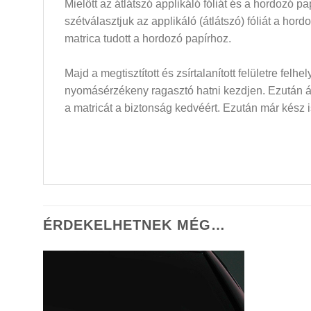
Mielőtt az átlátszó applikáló fóliát és a hordozó 
szétválasztjuk az applikáló (átlátszó) fóliát a hor
matrica tudott a hordozó papírhoz.
Majd a megtisztított és zsírtalanított felületre felh
nyomásérzékeny ragasztó hatni kezdjen. Ezután átló
a matricát a biztonság kedvéért. Ezután már kész i
ÉRDEKELHETNEK MÉG…