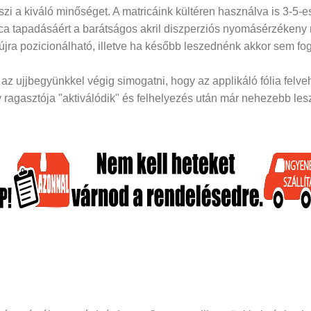
i a kiváló minőséget. A matricáink kültéren használva is 3-5-es
rica tapadásáért a barátságos akril diszperziós nyomásérzékeny
 újra pozicionálható, illetve ha később leszednénk akkor sem fog
z ujjbegyünkkel végig simogatni, hogy az applikáló fólia felveh
ragasztója "aktiválódik" és felhelyezés után már nehezebb lesz 