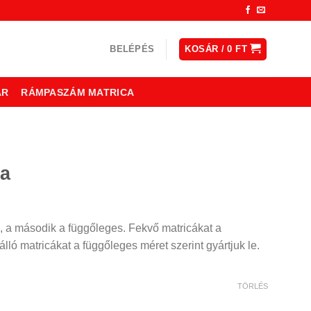
BELÉPÉS
KOSÁR /
0
FT
ÁR
RÁMPASZÁM MATRICA
ca
, a második a függőleges. Fekvő matricákat a
lló matricákat a függőleges méret szerint gyártjuk le.
TÖRLÉS