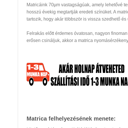
Matricáink 70µm vastagságúak, amely lehetővé tesz
hosszú évekig megtartják eredeti színüket. A mat
tartozik, hogy akár többször is vissza szedhető és
Felrakás előtt érdemes óvatosan, nagyon finoman a
erősen csináljuk, akkor a matrica nyomásérzékeny 
Matrica felhelyezésének menete: