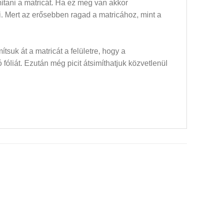
mítani a matricát. Ha ez meg van akkor
dni. Mert az erősebben ragad a matricához, mint a
mítsuk át a matricát a felületre, hogy a
óliát. Ezután még picit átsimíthatjuk közvetlenül