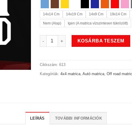
14x14 Cm
14x19 Cm
14x9 Cm
19x14 Cm
Nem (Alap)
Igen (A matrica vízszintesen tükrözött)
4x4 off road autó matrica mennyiség
KOSÁRBA TESZEM
Cikkszám:
613
Kategóriák:
4x4 matrica
,
Autó matrica
,
Off road matri
LEÍRÁS
TOVÁBBI INFORMÁCIÓK