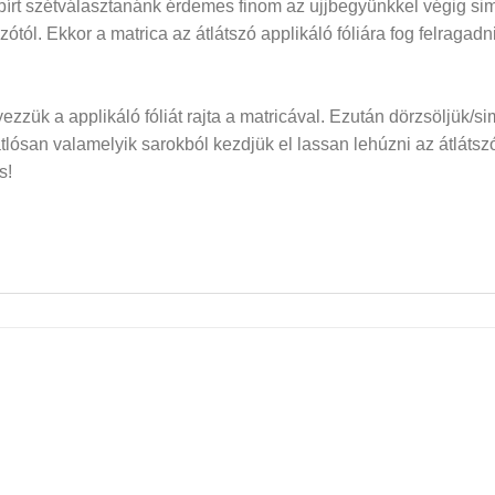
papírt szétválasztanánk érdemes finom az ujjbegyünkkel végig si
dozótól. Ekkor a matrica az átlátszó applikáló fóliára fog felraga
elyezzük a applikáló fóliát rajta a matricával. Ezután dörzsöljük/si
san valamelyik sarokból kezdjük el lassan lehúzni az átlátszó f
s!