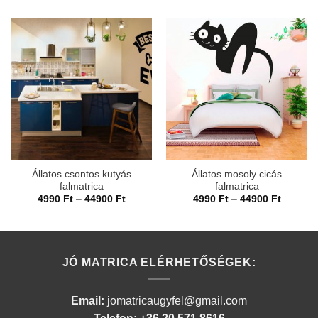
Állatos csontos kutyás
Állatos mosoly cicás
falmatrica
falmatrica
Ártartomány:
Ártarto
4990
Ft
–
44900
Ft
4990
Ft
–
44900
Ft
4990 Ft
4990 Ft
-
-
44900 Ft
44900 F
JÓ MATRICA ELÉRHETŐSÉGEK:
Email:
jomatricaugyfel@gmail.com