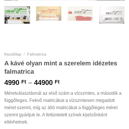
Kezdőlap
/
Falmatrica
A kávé olyan mint a szerelem idézetes
falmatrica
Ártartomány:
4990
–
44900
Ft
Ft
4990 Ft
Méretválasztásnál az első szám a vízszintes, a második a
-
függőleges. Fekvő matricákat a vízszintesen megadott
44900 Ft
méret szerint, míg az álló matricákat a függőleges méret
szerint gyártjuk le. A feltüntetett színek kijelzőnként
eltérhetnek.