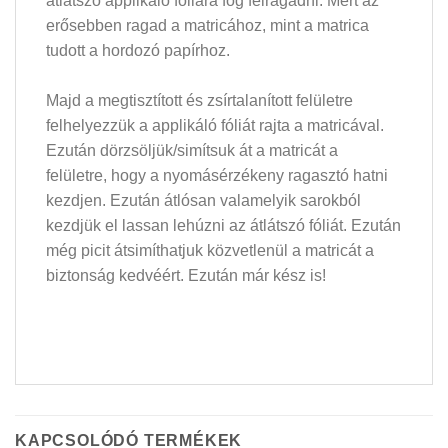
átlátszó applikáló fóliára fog felragadni. Mert az
erősebben ragad a matricához, mint a matrica
tudott a hordozó papírhoz.
Majd a megtisztított és zsírtalanított felületre
felhelyezzük a applikáló fóliát rajta a matricával.
Ezután dörzsöljük/simítsuk át a matricát a
felületre, hogy a nyomásérzékeny ragasztó hatni
kezdjen. Ezután átlósan valamelyik sarokból
kezdjük el lassan lehúzni az átlátszó fóliát. Ezután
még picit átsimíthatjuk közvetlenül a matricát a
biztonság kedvéért. Ezután már kész is!
KAPCSOLÓDÓ TERMÉKEK