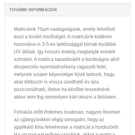
TOVÁBBI INFORMÁCIÓK
Matricáink 70µm vastagságúak, amely lehetővé
teszi a kiváló minőséget. A matricáink kültéren
használva is 3-5-es tartóssággal bírnak továbbá
UV állóak, így hosszú évekig megtartják eredeti
színüket. A matrica tapadásáért a barátságos akril
diszperziós nyomásérzékeny ragasztó felel,
melynek szuper képességei közé tartozik, hogy
akár többször is vissza szedhető és újra
pozicionálható, illetve ha később leszednénk
akkor sem fog semmilyen kárt okozni a felületen.
Felrakás előtt érdemes óvatosan, nagyon finoman
az ujjbegyünkkel végig simogatni, hogy az
applikáló fólia felvehesse a matricát a hordozóról.
Ha viszont ezt erősen csináljuk, akkor a matrica