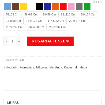
TÖRLÉS
58x58 Cm
58x98 Cm
98x58 Cm
98x116 Cm
98x174 Cm
174x98 Cm
174x174 Cm
174x232 Cm
232x174 Cm
232x232 Cm
232x290 Cm
290x232 Cm
A kávé olyan mint a szerelem idézetes falmatrica mennyiség
KOSÁRBA TESZEM
Cikkszám:
320
Kategóriák:
Falmatrica
,
Idézetes falmatrica
,
Kávés falmatrica
LEÍRÁS