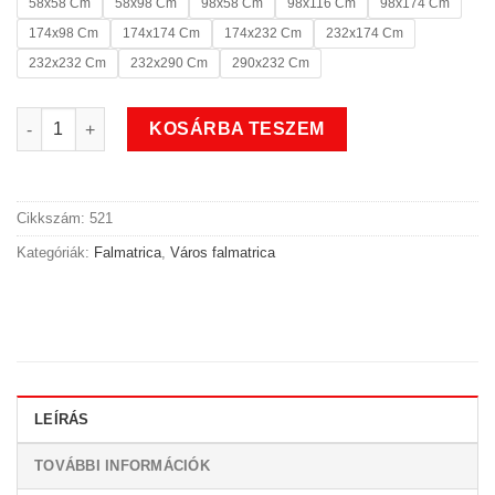
58x58 Cm
58x98 Cm
98x58 Cm
98x116 Cm
98x174 Cm
174x98 Cm
174x174 Cm
174x232 Cm
232x174 Cm
232x232 Cm
232x290 Cm
290x232 Cm
Ismeretlen város falmatrica 2 mennyiség
KOSÁRBA TESZEM
Cikkszám:
521
Kategóriák:
Falmatrica
,
Város falmatrica
LEÍRÁS
TOVÁBBI INFORMÁCIÓK