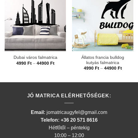
Állatos francia bulldog
Dubai város falmatrica
kutyás falmatrica
Ártartomány:
4990
Ft
–
44900
Ft
4990 Ft
Ártarto
4990
Ft
–
44900
Ft
-
4990 Ft
44900 Ft
-
44900 F
JÓ MATRICA ELÉRHETŐSÉGEK:
Email:
jomatricaugyfel@gmail.com
Telefon: +36 20 571 8616
Hétfőtől – péntekig
10:00 – 12:00