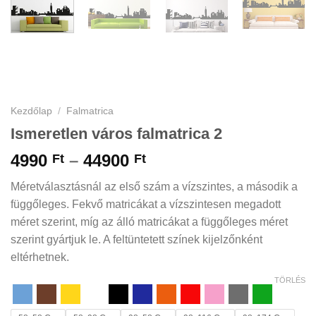
Kezdőlap
/
Falmatrica
Ismeretlen város falmatrica 2
Ártartomány:
4990
–
44900
Ft
Ft
4990 Ft
Méretválasztásnál az első szám a vízszintes, a második a
-
függőleges. Fekvő matricákat a vízszintesen megadott
44900 Ft
méret szerint, míg az álló matricákat a függőleges méret
szerint gyártjuk le. A feltüntetett színek kijelzőnként
eltérhetnek.
TÖRLÉS