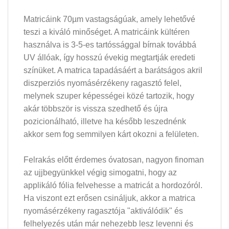
Matricáink 70µm vastagságúak, amely lehetővé
teszi a kiváló minőséget. A matricáink kültéren
használva is 3-5-es tartóssággal bírnak továbbá
UV állóak, így hosszú évekig megtartják eredeti
színüket. A matrica tapadásáért a barátságos akril
diszperziós nyomásérzékeny ragasztó felel,
melynek szuper képességei közé tartozik, hogy
akár többször is vissza szedhető és újra
pozicionálható, illetve ha később leszednénk
akkor sem fog semmilyen kárt okozni a felületen.
Felrakás előtt érdemes óvatosan, nagyon finoman
az ujjbegyünkkel végig simogatni, hogy az
applikáló fólia felvehesse a matricát a hordozóról.
Ha viszont ezt erősen csináljuk, akkor a matrica
nyomásérzékeny ragasztója "aktiválódik" és
felhelyezés után már nehezebb lesz levenni és