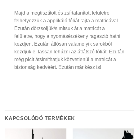
Majd a megtisztított és zsírtalanított felületre
felhelyezzük a applikáló fóliát rajta a matricával.
Ezután dörzsöljük/simítsuk át a matricát a
felületre, hogy a nyomásérzékeny ragasztó hatni
kezdjen. Ezután átlósan valamelyik sarokból
kezdjük el lassan lehúzni az átlátszó fóliát. Ezután
még picit átsimíthatjuk közvetlenül a matricát a
biztonság kedvéért. Ezután már kész is!
KAPCSOLÓDÓ TERMÉKEK